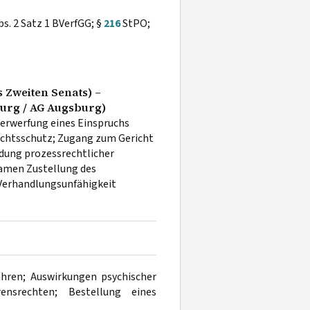
s. 2 Satz 1 BVerfGG; §
216
StPO;
 Zweiten Senats) –
urg / AG Augsburg)
erwerfung eines Einspruchs
Rechtsschutz; Zugang zum Gericht
dung prozessrechtlicher
ksamen Zustellung des
 Verhandlungsunfähigkeit
ahren; Auswirkungen psychischer
nsrechten; Bestellung eines