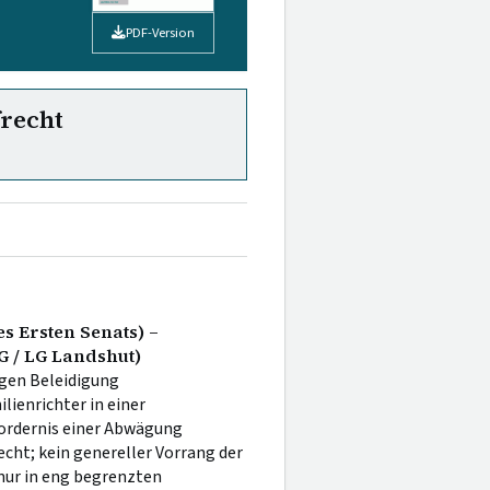
PDF-Version
frecht
s Ersten Senats) –
G / LG Landshut)
egen Beleidigung
ienrichter in einer
fordernis einer Abwägung
cht; kein genereller Vorrang der
nur in eng begrenzten