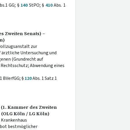
bs.1 GG; §
140
StPO; §
410
Abs. 1
s Zweiten Senats) –
n)
ollzugsanstalt zur
 ärztliche Untersuchung und
genen (Grundrecht auf
en Rechtsschutz; Abwendung eines
1 BVerfGG; §
120
Abs. 1 Satz 1
8 (1. Kammer des Zweiten
 (OLG Köln / LG Köln)
n Krankenhaus
ebot bestmöglicher