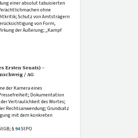
ung einer absolut tabuisierten
 Verächtlichmachen ohne
htkritik; Schutz von Amtsträgern
erücksichtigung von Form,
Wirkung der Äußerung; „Kampf
s Ersten Senats) –
nschweig / AG
me der Kamera eines
Pressefreiheit; Dokumentation
der Vertraulichkeit des Wortes;
 der Rechtsanwendung; Grundsatz
wägung mit dem konkreten
StGB; §
94
StPO