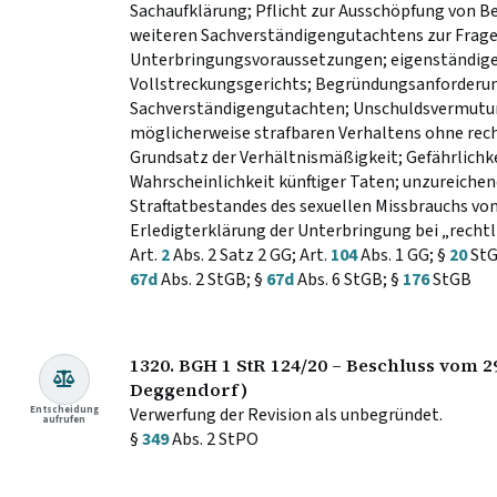
Sachaufklärung; Pflicht zur Ausschöpfung von B
weiteren Sachverständigengutachtens zur Frage 
Unterbringungsvoraussetzungen; eigenständig
Vollstreckungsgerichts; Begründungsanforderu
Sachverständigengutachten; Unschuldsvermutun
möglicherweise strafbaren Verhaltens ohne recht
Grundsatz der Verhältnismäßigkeit; Gefährlichk
Wahrscheinlichkeit künftiger Taten; unzureichen
Straftatbestandes des sexuellen Missbrauchs von
Erledigterklärung der Unterbringung bei „rechtl
Art.
2
Abs. 2 Satz 2 GG; Art.
104
Abs. 1 GG; §
20
StG
67d
Abs. 2 StGB; §
67d
Abs. 6 StGB; §
176
StGB
1320. BGH 1 StR 124/20 – Beschluss vom 2
Deggendorf)
Entscheidung
Verwerfung der Revision als unbegründet.
aufrufen
§
349
Abs. 2 StPO