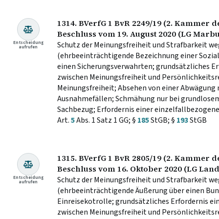
1314. BVerfG 1 BvR 2249/19 (2. Kammer de
Beschluss vom 19. August 2020 (LG Marbu
Entscheidung
Schutz der Meinungsfreiheit und Strafbarkeit w
aufrufen
(ehrbeeinträchtigende Bezeichnung einer Soziala
einen Sicherungsverwahrten; grundsätzliches E
zwischen Meinungsfreiheit und Persönlichkeitsre
Meinungsfreiheit; Absehen von einer Abwägung 
Ausnahmefällen; Schmähung nur bei grundlose
Sachbezug; Erfordernis einer einzelfallbezogen
Art.
5
Abs. 1 Satz 1 GG; §
185
StGB; §
193
StGB
1315. BVerfG 1 BvR 2805/19 (2. Kammer de
Beschluss vom 16. Oktober 2020 (LG Land
Entscheidung
Schutz der Meinungsfreiheit und Strafbarkeit w
aufrufen
(ehrbeeinträchtigende Äußerung über einen Bun
Einreisekotrolle; grundsätzliches Erfordernis
zwischen Meinungsfreiheit und Persönlichkeitsr