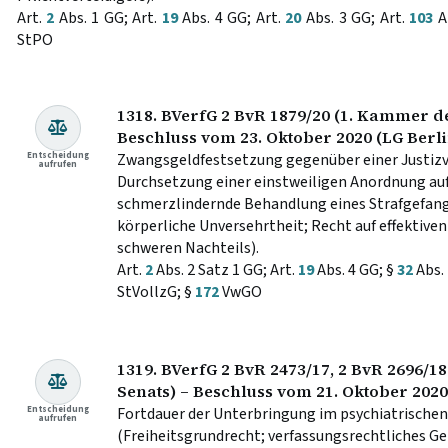
Art.
2
Abs. 1 GG; Art.
19
Abs. 4 GG; Art.
20
Abs. 3 GG; Art.
103
A
StPO
1318. BVerfG 2 BvR 1879/20 (1. Kammer de
Beschluss vom 23. Oktober 2020 (LG Berli
Entscheidung
Zwangsgeldfestsetzung gegenüber einer Justizv
aufrufen
Durchsetzung einer einstweiligen Anordnung auf
schmerzlindernde Behandlung eines Strafgefan
körperliche Unversehrtheit; Recht auf effektiv
schweren Nachteils).
Art.
2
Abs. 2 Satz 1 GG; Art.
19
Abs. 4 GG; §
32
Abs. 
StVollzG; §
172
VwGO
1319. BVerfG 2 BvR 2473/17, 2 BvR 2696/1
Senats) – Beschluss vom 21. Oktober 2020
Entscheidung
Fortdauer der Unterbringung im psychiatrische
aufrufen
(Freiheitsgrundrecht; verfassungsrechtliches G