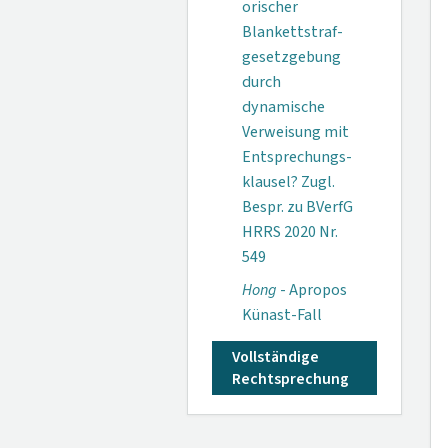
orischer
Blankett­straf­
gesetz­gebung
durch
dynamische
Verweisung mit
Ent­sprechungs­
klausel? Zugl.
Bespr. zu BVerfG
HRRS 2020 Nr.
549
Hong
- Apropos
Künast-Fall
Vollständige
Rechtsprechung