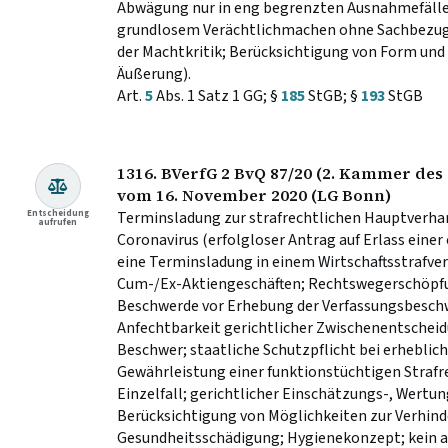
Abwägung nur in eng begrenzten Ausnahmefälle
grundlosem Verächtlichmachen ohne Sachbezug;
der Machtkritik; Berücksichtigung von Form un
Äußerung).
Art.
5
Abs. 1 Satz 1 GG; §
185
StGB; §
193
StGB
1316. BVerfG 2 BvQ 87/20 (2. Kammer des 
vom 16. November 2020 (LG Bonn)
Entscheidung
Terminsladung zur strafrechtlichen Hauptverha
aufrufen
Coronavirus (erfolgloser Antrag auf Erlass eine
eine Terminsladung in einem Wirtschaftsstraf
Cum-/Ex-Aktiengeschäften; Rechtswegerschöpfun
Beschwerde vor Erhebung der Verfassungsbesc
Anfechtbarkeit gerichtlicher Zwischenentscheid
Beschwer; staatliche Schutzpflicht bei erhebli
Gewährleistung einer funktionstüchtigen Straf
Einzelfall; gerichtlicher Einschätzungs-, Wertu
Berücksichtigung von Möglichkeiten zur Verhin
Gesundheitsschädigung; Hygienekonzept; kein ab