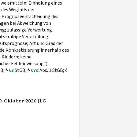
eweismitteln; Einholung eines
des Wegfalls der
e Prognoseentscheidung des
ngen bei Abweichung von
g; zulässige Verwertung
skräftige Verurteilung;
eitsprognose; Art und Grad der
de Konkretisierung innerhalb des
 Kindern; keine
icher Fehleinweisung“).
B; §
63
StGB; §
67d
Abs. 1 StGB; §
9. Oktober 2020 (LG