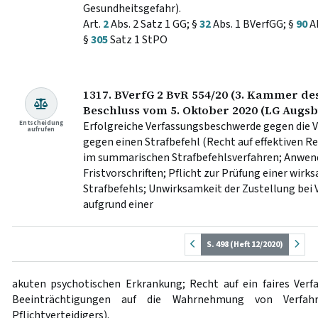
Gesundheitsgefahr).
Art.
2
Abs. 2 Satz 1 GG; §
32
Abs. 1 BVerfGG; §
90
Ab
§
305
Satz 1 StPO
1317. BVerfG 2 BvR 554/20 (3. Kammer des
Beschluss vom 5. Oktober 2020 (LG Augsb
Entscheidung
Erfolgreiche Verfassungsbeschwerde gegen die V
aufrufen
gegen einen Strafbefehl (Recht auf effektiven 
im summarischen Strafbefehlsverfahren; Anwen
Fristvorschriften; Pflicht zur Prüfung einer wir
Strafbefehls; Unwirksamkeit der Zustellung bei
aufgrund einer
S. 498 (Heft 12/2020)
akuten psychotischen Erkrankung; Recht auf ein faires Verf
Beeinträchtigungen auf die Wahrnehmung von Verfahre
Pflichtverteidigers).