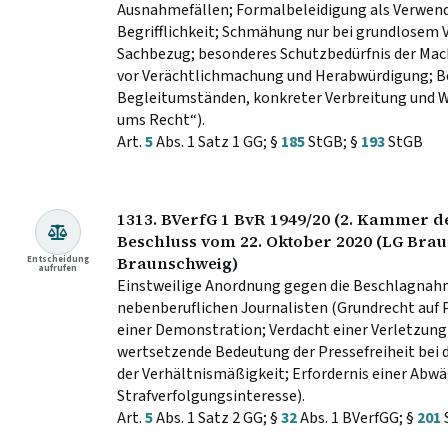
Ausnahmefällen; Formalbeleidigung als Verwend
Begrifflichkeit; Schmähung nur bei grundlosem
Sachbezug; besonderes Schutzbedürfnis der Mac
vor Verächtlichmachung und Herabwürdigung; B
Begleitumständen, konkreter Verbreitung und 
ums Recht“).
Art.
5
Abs. 1 Satz 1 GG; §
185
StGB; §
193
StGB
1313. BVerfG 1 BvR 1949/20 (2. Kammer de
Beschluss vom 22. Oktober 2020 (LG Brau
Entscheidung
Braunschweig)
aufrufen
Einstweilige Anordnung gegen die Beschlagnah
nebenberuflichen Journalisten (Grundrecht auf 
einer Demonstration; Verdacht einer Verletzung 
wertsetzende Bedeutung der Pressefreiheit bei
der Verhältnismäßigkeit; Erfordernis einer Ab
Strafverfolgungsinteresse).
Art.
5
Abs. 1 Satz 2 GG; §
32
Abs. 1 BVerfGG; §
201