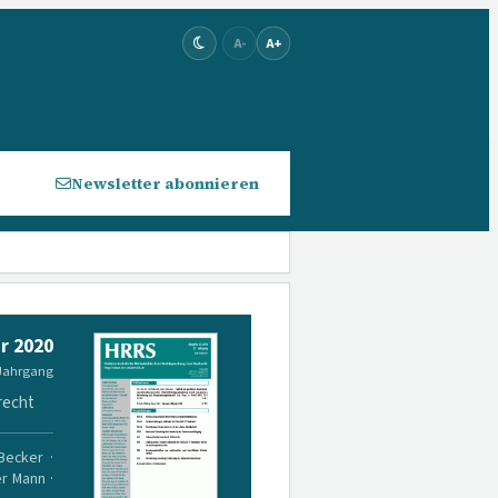
A-
A+
Newsletter abonnieren
r 2020
 Jahrgang
recht
 Becker ·
er Mann ·