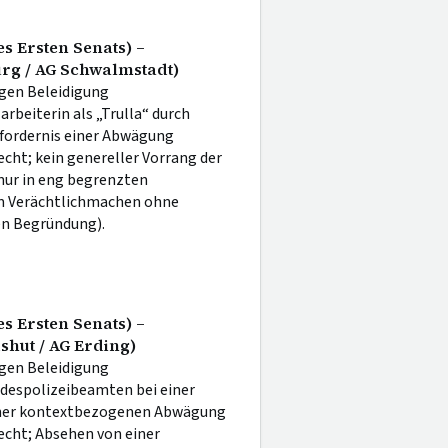
s Ersten Senats) –
rg / AG Schwalmstadt)
egen Beleidigung
rbeiterin als „Trulla“ durch
rfordernis einer Abwägung
cht; kein genereller Vorrang der
nur in eng begrenzten
m Verächtlichmachen ohne
en Begründung).
s Ersten Senats) –
shut / AG Erding)
egen Beleidigung
despolizeibeamten bei einer
 einer kontextbezogenen Abwägung
echt; Absehen von einer