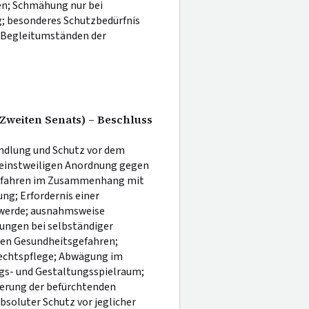
n; Schmähung nur bei
 besonderes Schutzbedürfnis
d Begleitumständen der
Zweiten Senats) – Beschluss
ndlung und Schutz vor dem
r einstweiligen Anordnung gegen
verfahren im Zusammenhang mit
g; Erfordernis einer
hwerde; ausnahmsweise
ungen bei selbständiger
chen Gesundheitsgefahren;
rechtspflege; Abwägung im
ngs- und Gestaltungsspielraum;
derung der befürchtenden
soluter Schutz vor jeglicher