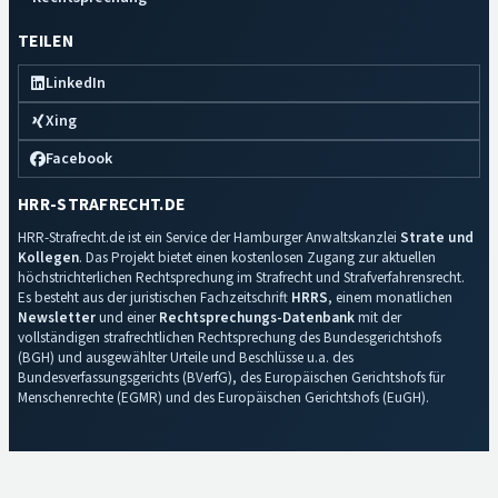
TEILEN
LinkedIn
Xing
Facebook
HRR-STRAFRECHT.DE
HRR-Strafrecht.de ist ein Service der Hamburger Anwaltskanzlei
Strate und
Kollegen
. Das Projekt bietet einen kostenlosen Zugang zur aktuellen
höchstrichterlichen Rechtsprechung im Strafrecht und Strafverfahrensrecht.
Es besteht aus der juristischen Fachzeitschrift
HRRS
, einem monatlichen
Newsletter
und einer
Rechtsprechungs-Datenbank
mit der
vollständigen strafrechtlichen Rechtsprechung des Bundesgerichtshofs
(BGH) und ausgewählter Urteile und Beschlüsse u.a. des
Bundesverfassungsgerichts (BVerfG), des Europäischen Gerichtshofs für
Menschenrechte (EGMR) und des Europäischen Gerichtshofs (EuGH).
Impressum
·
Datenschutz