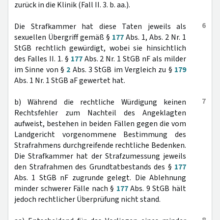
zurück in die Klinik (Fall II. 3. b. aa.).
6
Die Strafkammer hat diese Taten jeweils als
sexuellen Übergriff gemäß §
177
Abs. 1, Abs. 2 Nr. 1
StGB rechtlich gewürdigt, wobei sie hinsichtlich
des Falles II. 1. §
177
Abs. 2 Nr. 1 StGB nF als milder
im Sinne von §
2
Abs. 3 StGB im Vergleich zu §
179
Abs. 1 Nr. 1 StGB aF gewertet hat.
7
b) Während die rechtliche Würdigung keinen
Rechtsfehler zum Nachteil des Angeklagten
aufweist, bestehen in beiden Fällen gegen die vom
Landgericht vorgenommene Bestimmung des
Strafrahmens durchgreifende rechtliche Bedenken.
Die Strafkammer hat der Strafzumessung jeweils
den Strafrahmen des Grundtatbestands des §
177
Abs. 1 StGB nF zugrunde gelegt. Die Ablehnung
minder schwerer Fälle nach §
177
Abs. 9 StGB hält
jedoch rechtlicher Überprüfung nicht stand.