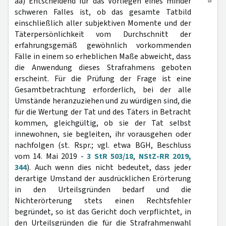
8
aa) Entscheidend für das Vorliegen eines minder
schweren Falles ist, ob das gesamte Tatbild
einschließlich aller subjektiven Momente und der
Täterpersönlichkeit vom Durchschnitt der
erfahrungsgemäß gewöhnlich vorkommenden
Fälle in einem so erheblichen Maße abweicht, dass
die Anwendung dieses Strafrahmens geboten
erscheint. Für die Prüfung der Frage ist eine
Gesamtbetrachtung erforderlich, bei der alle
Umstände heranzuziehen und zu würdigen sind, die
für die Wertung der Tat und des Täters in Betracht
kommen, gleichgültig, ob sie der Tat selbst
innewohnen, sie begleiten, ihr vorausgehen oder
nachfolgen (st. Rspr.; vgl. etwa BGH, Beschluss
vom 14. Mai 2019 -
3 StR 503/18
,
NStZ-RR 2019,
344
). Auch wenn dies nicht bedeutet, dass jeder
derartige Umstand der ausdrücklichen Erörterung
in den Urteilsgründen bedarf und die
Nichterörterung stets einen Rechtsfehler
begründet, so ist das Gericht doch verpflichtet, in
den Urteilsgründen die für die Strafrahmenwahl