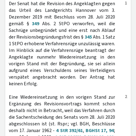
1
Der Senat hat die Revision des Angeklagten gegen
das Urteil des Landgerichts Hannover vom 3.
Dezember 2019 mit Beschluss vom 28. Juli 2020
gemäß §
349
Abs. 2 StPO verworfen, weil die
Sachrüge unbegründet und eine erst nach Ablauf
der Revisionsbegründungsfrist des §
345
Abs. 1 Satz
1 StPO erhobene Verfahrensrüge unzulässig waren.
Im Hinblick auf die Verfahrensrüge beantragt der
Angeklagte nunmehr Wiedereinsetzung in den
vorigen Stand mit der Begründung, sie sei allein
aufgrund eines Verschuldens seines Verteidigers
verspätet angebracht worden. Der Antrag hat
keinen Erfolg.
2
Eine Wiedereinsetzung in den vorigen Stand zur
Ergänzung des Revisionsvortrags kommt schon
deshalb nicht in Betracht, weil das Verfahren durch
die Sachentscheidung des Senats vom 28. Juli 2020
abgeschlossen ist (st. Rspr.; vgl. BGH, Beschlüsse
vom 17. Januar 1962 -
4 StR 392/61
,
BGHSt 17, 94
;