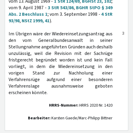
vom 13. August 1969 -
1 StR 124/69
,
BGHSt 23, 102
;
vom 9. April 1987 -
3 StR 543/86
,
BGHR StPO § 349
Abs. 2 Beschluss 1
; vom 3. September 1998 -
4 StR
93/98
,
NStZ 1999, 41
).
3
Im Übrigen wäre der Wiedereinsetzungsantrag aus
den vom Generalbundesanwalt in seiner
Stellungnahme angeführten Gründen auch deshalb
unzulässig, weil die Revision mit der Sachrüge
fristgerecht begründet worden ist und kein Fall
vorliegt, in dem die Wiedereinsetzung in den
vorigen Stand zur Nachholung einer
Verfahrensrüge aufgrund einer besonderen
Verfahrenslage ausnahmsweise geboten
erscheinen könnte.
HRRS-Nummer:
HRRS 2020 Nr. 1420
Bearbeiter:
Karsten Gaede/Marc-Philipp Bittner