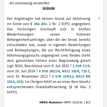
als unzulässig verworfen.
Gründe
1
Der Angeklagte hat keinen Grund zur Ablehnung
im Sinne von §
26a
Abs. 1 Nr. 2 StPO angegeben.
Das Vorbringen erschöpft sich in bloßen
Wiederholungen seiner früheren
Befangenheitsanträge, über die der Senat bereits
entschieden hat, sowie in eigenen Bewertungen
und Behauptungen, die zur Rechtfertigung eines
Ablehnungsgesuchs ungeeignet sind. Beides steht
dem gänzlichen Fehlen einer Begründung gleich
(vgl. BGH, Beschlüsse vom 9. Juli 2015 ?
1 StR 7/15
;
vom 10. Juli 2014 ?
3 StR 262/14
,
NStZ 2014, 725
f.;
vom 15. November 2012 ?
3 StR 239/12
,
NStZ-RR
2013, 153
). Im Übrigen fehlt es an einer dem Gesetz
entsprechenden Glaubhaftmachung (§
26
Abs. 2
StPO).
HRRS-Nummer:
HRRS 2020 Nr. 1415