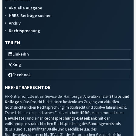
Aktuelle Ausgabe
HRRS-Beiträge suchen
Archiv
Rechtsprechung
TEILEN
LinkedIn
Xing
Facebook
HRR-STRAFRECHT.DE
HRR-Strafrecht.de ist ein Service der Hamburger Anwaltskanzlei
Strate und
Kollegen
. Das Projekt bietet einen kostenlosen Zugang zur aktuellen
höchstrichterlichen Rechtsprechung im Strafrecht und Strafverfahrensrecht.
Es besteht aus der juristischen Fachzeitschrift
HRRS
, einem monatlichen
Newsletter
und einer
Rechtsprechungs-Datenbank
mit der
vollständigen strafrechtlichen Rechtsprechung des Bundesgerichtshofs
(BGH) und ausgewählter Urteile und Beschlüsse u.a. des
Bundesverfassungsgerichts (BVerfG), des Europäischen Gerichtshofs für