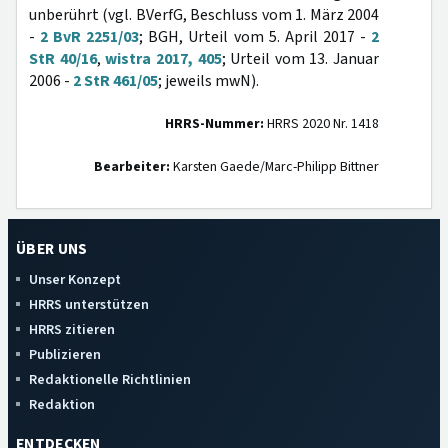
unberührt (vgl. BVerfG, Beschluss vom 1. März 2004
-
2 BvR 2251/03
; BGH, Urteil vom 5. April 2017 -
2
StR 40/16
,
wistra 2017, 405
; Urteil vom 13. Januar
2006 -
2 StR 461/05
; jeweils mwN).
HRRS-Nummer:
HRRS 2020 Nr. 1418
Bearbeiter:
Karsten Gaede/Marc-Philipp Bittner
ÜBER UNS
Unser Konzept
HRRS unterstützen
HRRS zitieren
Publizieren
Redaktionelle Richtlinien
Redaktion
ENTDECKEN