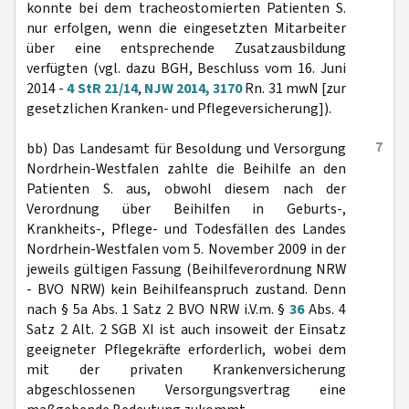
konnte bei dem tracheostomierten Patienten S.
nur erfolgen, wenn die eingesetzten Mitarbeiter
über eine entsprechende Zusatzausbildung
verfügten (vgl. dazu BGH, Beschluss vom 16. Juni
2014 -
4 StR 21/14
,
NJW 2014, 3170
Rn. 31 mwN [zur
gesetzlichen Kranken- und Pflegeversicherung]).
7
bb) Das Landesamt für Besoldung und Versorgung
Nordrhein-Westfalen zahlte die Beihilfe an den
Patienten S. aus, obwohl diesem nach der
Verordnung über Beihilfen in Geburts-,
Krankheits-, Pflege- und Todesfällen des Landes
Nordrhein-Westfalen vom 5. November 2009 in der
jeweils gültigen Fassung (Beihilfeverordnung NRW
- BVO NRW) kein Beihilfeanspruch zustand. Denn
nach § 5a Abs. 1 Satz 2 BVO NRW i.V.m. §
36
Abs. 4
Satz 2 Alt. 2 SGB XI ist auch insoweit der Einsatz
geeigneter Pflegekräfte erforderlich, wobei dem
mit der privaten Krankenversicherung
abgeschlossenen Versorgungsvertrag eine