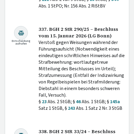
Abs. 1 StPO; Nr. 156 Abs. 2 RiStBV
337. BGH 2 StR 290/25 – Beschluss
vom 15. Januar 2026 (LG Bonn)
Entscheidung
Verstoß gegen Weisungen während der
aufrufen
Führungsaufsicht (Notwendigkeit eines
eindeutigen schriftlichen Hinweises auf die
Strafbewehrung: wortlautgetreue
Mitteilung des Beschlusses im Urteil);
Strafzumessung (Entfall der Indizwirkung
von Regelbeispielen bei Strafmilderung:
Diebstahl in einem besonders schweren
Fall, Versuch).
§
23
Abs. 2 StGB; §
46
Abs. 1 StGB; §
145a
Satz 1 StGB, §
243
Abs. 1 Satz 2 Nr. 3 StGB
338. BGH 2 StR 33/24 – Beschluss