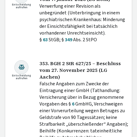
Entscheidung
Verwerfung einer Revision als
aufrufen
unbegründet (Unterbringung in einem
psychiatrischen Krankenhaus: Minderung
der Einsichtsfähigkeit bei tatsächlich
vorhandener Unrechtseinsicht).
§
63
StGB; §
349
Abs. 2 StPO
353. BGH 2 StR 627/25 – Beschluss
vom 27. November 2025 (LG
Entscheidung
Aachen)
aufrufen
Falsche Angaben zum Zwecke der
Eintragung einer GmbH (Tathandlung:
Versicherung über in Bezug genommene
Vorgaben des §
6
GmbHG, Verschweigen
einer Vorverurteilung wegen Betruges zu
Geldstrafe von 90 Tagessätzen; keine
Strafbarkeit „überschießender“ Angaben);
Beihilfe (Konkurrenzen: tateinheitliche