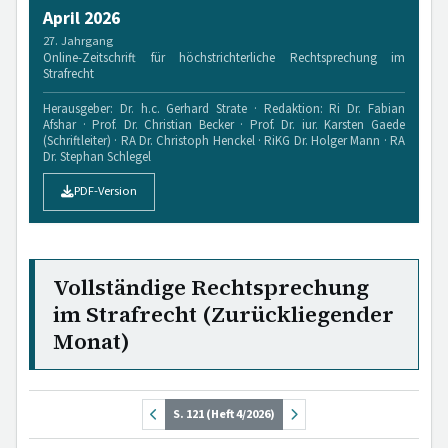
April 2026
27. Jahrgang
Online-Zeitschrift für höchstrichterliche Rechtsprechung im
Strafrecht
Herausgeber: Dr. h.c. Gerhard Strate · Redaktion: Ri Dr. Fabian
Afshar · Prof. Dr. Christian Becker · Prof. Dr. iur. Karsten Gaede
(Schriftleiter) · RA Dr. Christoph Henckel · RiKG Dr. Holger Mann · RA
Dr. Stephan Schlegel
PDF-Version
Vollständige Rechtsprechung
im Strafrecht (Zurückliegender
Monat)
S. 121 (Heft 4/2026)