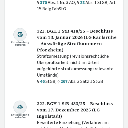
§
370
Abs. 1 Nr. 3 AO; §
28
Abs. 1 StGB; Art.
15 BelgTabStG
321. BGH 1 StR 418/25 – Beschluss
vom 13. Januar 2026 (LG Karlsruhe
Entscheidung
– Auswärtige Strafkammern
aufrufen
Pforzheim)
Strafzumessung (revisionsrechtliche
Überprüfbarkeit: nicht im Urteil
aufgeführte strafzumessungsrelevante
Umstände).
§
46
StGB; §
267
Abs. 3 Satz 1 StGB
322. BGH 1 StR 433/25 – Beschluss
vom 17. Dezember 2025 (LG
Entscheidung
Ingolstadt)
aufrufen
Erweiterte Einziehung (Verfahren im