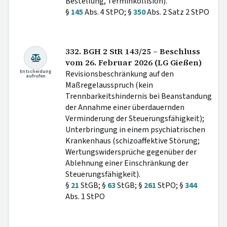
Bestellung, Terminkollision).
§
145
Abs. 4 StPO; §
350
Abs. 2 Satz 2 StPO
332. BGH 2 StR 143/25 – Beschluss
vom 26. Februar 2026 (LG Gießen)
Entscheidung
Revisionsbeschränkung auf den
aufrufen
Maßregelausspruch (kein
Trennbarkeitshindernis bei Beanstandung
der Annahme einer überdauernden
Verminderung der Steuerungsfähigkeit);
Unterbringung in einem psychiatrischen
Krankenhaus (schizoaffektive Störung;
Wertungswidersprüche gegenüber der
Ablehnung einer Einschränkung der
Steuerungsfähigkeit).
§
21
StGB; §
63
StGB; §
261
StPO; §
344
Abs. 1 StPO