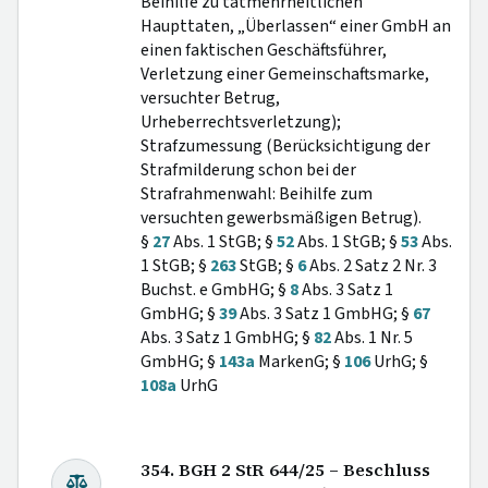
Beihilfe zu tatmehrheitlichen
Haupttaten, „Überlassen“ einer GmbH an
einen faktischen Geschäftsführer,
Verletzung einer Gemeinschaftsmarke,
versuchter Betrug,
Urheberrechtsverletzung);
Strafzumessung (Berücksichtigung der
Strafmilderung schon bei der
Strafrahmenwahl: Beihilfe zum
versuchten gewerbsmäßigen Betrug).
§
27
Abs. 1 StGB; §
52
Abs. 1 StGB; §
53
Abs.
1 StGB; §
263
StGB; §
6
Abs. 2 Satz 2 Nr. 3
Buchst. e GmbHG; §
8
Abs. 3 Satz 1
GmbHG; §
39
Abs. 3 Satz 1 GmbHG; §
67
Abs. 3 Satz 1 GmbHG; §
82
Abs. 1 Nr. 5
GmbHG; §
143a
MarkenG; §
106
UrhG; §
108a
UrhG
354. BGH 2 StR 644/25 – Beschluss