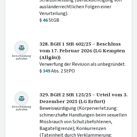
Strafzumessung (Berücksichtigung von
ausländerrechtlichen Folgen einer
Verurteilung).
§
46
StGB
328. BGH 1 StR 602/25 – Beschluss
vom 17. Februar 2026 (LG Kempten
Entscheidung
(Allgäu))
aufrufen
Verwerfung der Revision als unbegründet.
§
349
Abs. 2 StPO
329. BGH 2 StR 125/25 – Urteil vom 3.
Dezember 2025 (LG Erfurt)
Entscheidung
Beweiswürdigung (Körperverletzung:
aufrufen
schmerzhafte Handlungen beim sexuellen
Missbrauch von Schutzbefohlenen,
Bagatellgrenze); Konkurrenzen
(Tateinheit durch Verklammerung: