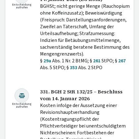
Entscheidung
BGHSt; nicht geringe Menge (Rauchopium
aufrufen
ohne Koffeinzusatz); Beweiswürdigung
(Freispruch: Darstellungsanforderungen,
Zweifel an Täterschaft, Umfang der
Urteilsaufhebung; Strafzumessung:
Indizien für Betäubungsmittelmenge,
sachverständig beratene Bestimmung des
Mengengrenzwerts).
§
29a
Abs. 1 Nr. 2 BtMG; §
261
StPO; §
267
Abs. 5 StPO; §
353
Abs. 2 StPO
331. BGH 2 StR 132/25 – Beschluss
vom 14. Januar 2026
Entscheidung
Kosten infolge der Aussetzung einer
aufrufen
Revisionshauptverhandlung
(Kostentragungspflicht der
Pflichtverteidiger bei unentschuldigtem
Nichterscheinen: Fortbestehen der