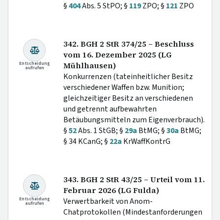
§
404
Abs. 5 StPO; §
119
ZPO; §
121
ZPO
342. BGH 2 StR 374/25 – Beschluss
vom 16. Dezember 2025 (LG
Entscheidung
Mühlhausen)
aufrufen
Konkurrenzen (tateinheitlicher Besitz
verschiedener Waffen bzw. Munition;
gleichzeitiger Besitz an verschiedenen
und getrennt aufbewahrten
Betäubungsmitteln zum Eigenverbrauch).
§
52
Abs. 1 StGB; §
29a
BtMG; §
30a
BtMG;
§ 34 KCanG; §
22a
KrWaffKontrG
343. BGH 2 StR 43/25 – Urteil vom 11.
Februar 2026 (LG Fulda)
Entscheidung
Verwertbarkeit von Anom-
aufrufen
Chatprotokollen (Mindestanforderungen