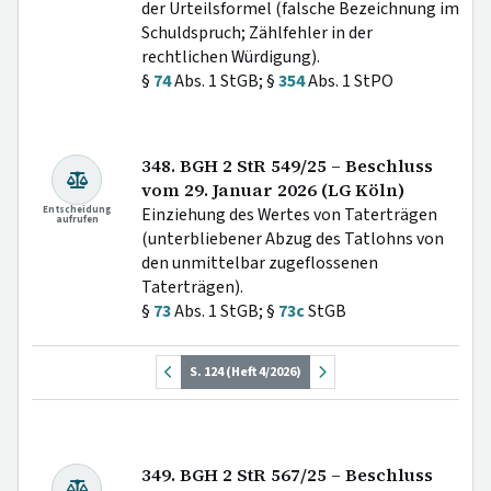
der Urteilsformel (falsche Bezeichnung im
Schuldspruch; Zählfehler in der
rechtlichen Würdigung).
§
74
Abs. 1 StGB; §
354
Abs. 1 StPO
348. BGH 2 StR 549/25 – Beschluss
vom 29. Januar 2026 (LG Köln)
Entscheidung
Einziehung des Wertes von Taterträgen
aufrufen
(unterbliebener Abzug des Tatlohns von
den unmittelbar zugeflossenen
Taterträgen).
§
73
Abs. 1 StGB; §
73c
StGB
S. 124 (Heft 4/2026)
349. BGH 2 StR 567/25 – Beschluss