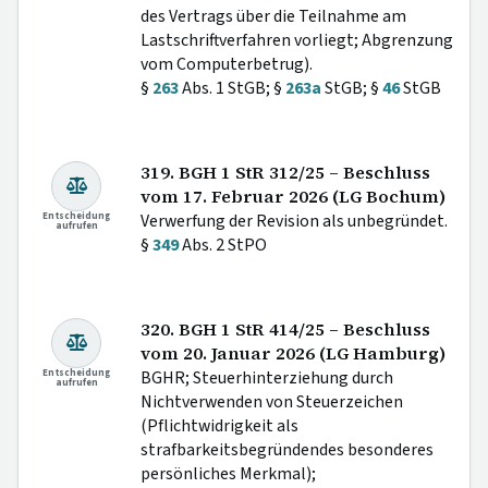
des Vertrags über die Teilnahme am
Lastschriftverfahren vorliegt; Abgrenzung
vom Computerbetrug).
§
263
Abs. 1 StGB; §
263a
StGB; §
46
StGB
319. BGH 1 StR 312/25 – Beschluss
vom 17. Februar 2026 (LG Bochum)
Entscheidung
Verwerfung der Revision als unbegründet.
aufrufen
§
349
Abs. 2 StPO
320. BGH 1 StR 414/25 – Beschluss
vom 20. Januar 2026 (LG Hamburg)
Entscheidung
BGHR; Steuerhinterziehung durch
aufrufen
Nichtverwenden von Steuerzeichen
(Pflichtwidrigkeit als
strafbarkeitsbegründendes besonderes
persönliches Merkmal);