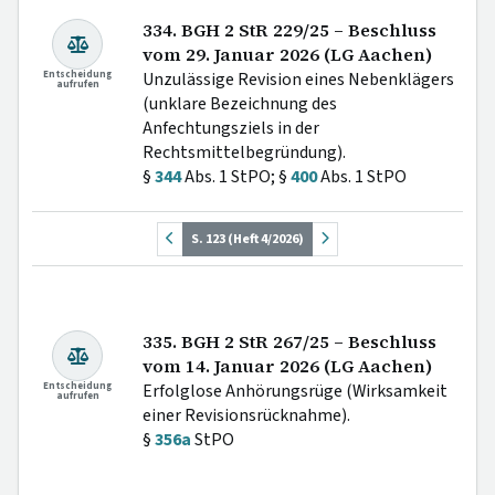
334. BGH 2 StR 229/25 – Beschluss
vom 29. Januar 2026 (LG Aachen)
Entscheidung
Unzulässige Revision eines Nebenklägers
aufrufen
(unklare Bezeichnung des
Anfechtungsziels in der
Rechtsmittelbegründung).
§
344
Abs. 1 StPO; §
400
Abs. 1 StPO
S. 123 (Heft 4/2026)
335. BGH 2 StR 267/25 – Beschluss
vom 14. Januar 2026 (LG Aachen)
Entscheidung
Erfolglose Anhörungsrüge (Wirksamkeit
aufrufen
einer Revisionsrücknahme).
§
356a
StPO