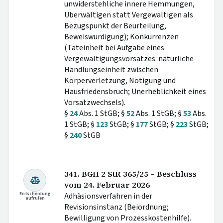
unwiderstehliche innere Hemmungen,
Überwältigen statt Vergewaltigen als
Bezugspunkt der Beurteilung,
Beweiswürdigung); Konkurrenzen
(Tateinheit bei Aufgabe eines
Vergewaltigungsvorsatzes: natürliche
Handlungseinheit zwischen
Körperverletzung, Nötigung und
Hausfriedensbruch; Unerheblichkeit eines
Vorsatzwechsels).
§
24
Abs. 1 StGB; §
52
Abs. 1 StGB; §
53
Abs.
1 StGB; §
123
StGB; §
177
StGB; §
223
StGB;
§
240
StGB
341. BGH 2 StR 365/25 – Beschluss
vom 24. Februar 2026
Entscheidung
Adhäsionsverfahren in der
aufrufen
Revisionsinstanz (Beiordnung;
Bewilligung von Prozesskostenhilfe).