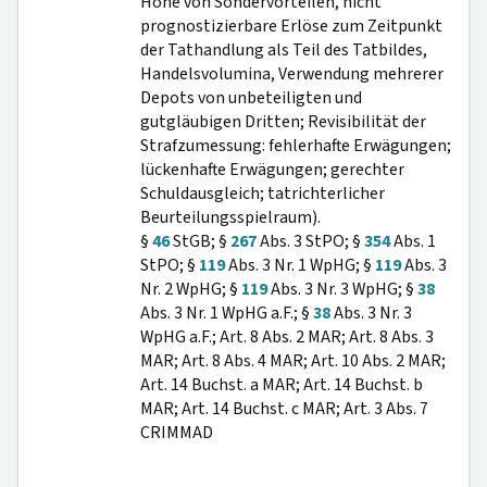
Höhe von Sondervorteilen, nicht
prognostizierbare Erlöse zum Zeitpunkt
der Tathandlung als Teil des Tatbildes,
Handelsvolumina, Verwendung mehrerer
Depots von unbeteiligten und
gutgläubigen Dritten; Revisibilität der
Strafzumessung: fehlerhafte Erwägungen;
lückenhafte Erwägungen; gerechter
Schuldausgleich; tatrichterlicher
Beurteilungsspielraum).
§
46
StGB; §
267
Abs. 3 StPO; §
354
Abs. 1
StPO; §
119
Abs. 3 Nr. 1 WpHG; §
119
Abs. 3
Nr. 2 WpHG; §
119
Abs. 3 Nr. 3 WpHG; §
38
Abs. 3 Nr. 1 WpHG a.F.; §
38
Abs. 3 Nr. 3
WpHG a.F.; Art. 8 Abs. 2 MAR; Art. 8 Abs. 3
MAR; Art. 8 Abs. 4 MAR; Art. 10 Abs. 2 MAR;
Art. 14 Buchst. a MAR; Art. 14 Buchst. b
MAR; Art. 14 Buchst. c MAR; Art. 3 Abs. 7
CRIMMAD