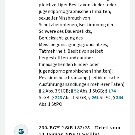
gleichzeitiger Besitz von kinder- oder
jugendpornographischen Inhalten,
sexueller Missbrauch von
Schutzbefohlenen, Bestimmung der
Schwere des Dauerdelikts,
Berücksichtigung des
Meistbegünstigungsgrundsatzes;
Tatmehrheit: Besitz von selbst
hergestellten und darüber
hinausgehenden kinder- oder
jugendpornographischen Inhalten);
Revisionsbeschränkung (teilidentische
Ausführungshandlungen mehrerer Taten).
§
2
Abs. 3 StGB; §
52
Abs. 1 StGB; §
174
StGB; §
223
Abs. 1 StGB; §
261
StPO; §
344
Abs. 1 StPO
330. BGH 2 StR 132/25 – Urteil vom
14. Januar 2026 (LG Köln)