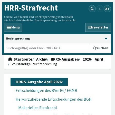
HRR
-Strafrecht
A-
A+
Online-Zeitschrift und Rechtsprechungsdatenbank
für höchstrichterliche Rechtsprechung im Strafrecht
Menü
Newsletter
HRRS durchsuchen
Suchen
Startseite
Archiv
HRRS-Ausgaben
2026
April
Vollständige Rechtsprechung
HRRS-Ausgabe April 2026:
Entscheidungen des BVerfG / EGMR
Hervorzuhebende Entscheidungen des BGH
Materielles Strafrecht