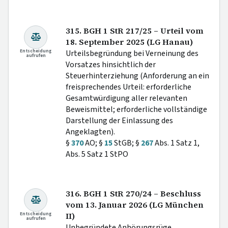
315. BGH 1 StR 217/25 – Urteil vom
18. September 2025 (LG Hanau)
Entscheidung
Urteilsbegründung bei Verneinung des
aufrufen
Vorsatzes hinsichtlich der
Steuerhinterziehung (Anforderung an ein
freisprechendes Urteil: erforderliche
Gesamtwürdigung aller relevanten
Beweismittel; erforderliche vollständige
Darstellung der Einlassung des
Angeklagten).
§
370
AO; §
15
StGB; §
267
Abs. 1 Satz 1,
Abs. 5 Satz 1 StPO
316. BGH 1 StR 270/24 – Beschluss
vom 13. Januar 2026 (LG München
Entscheidung
II)
aufrufen
Unbegründete Anhörungsrüge.