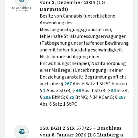
vom 2. Dezember 2025 (LG
Entscheidung
Darmstadt)
aufrufen
Besitz von Cannabis (unterbliebene
Anwendung des
Meistbegünstigungsgrundsatzes);
fehlerhafte Strafzumessungserwägungen
(Tatbegehung unter laufender Bewährung
und mit hoher Rückfallgeschwindigkeit;
Nichtberücksichtigung einer
Entwöhnungstherapie); Nichtanordnung
einer Maßregel (Unterbringung in einer
Entziehungsanstalt; Begründungspflicht
auch über §
267
Abs. 6 Satz 1 StPO hinaus).
§
2
Abs. 3 StGB; §
46
Abs. 1 StGB; §
64
StGB;
§
29a
BtMG; §
35
BtMG; § 34 KCanG; §
267
Abs. 6 Satz 1 StPO
350. BGH 2 StR 577/25 – Beschluss
vom 8. Januar 2026 (LG Limburg a.