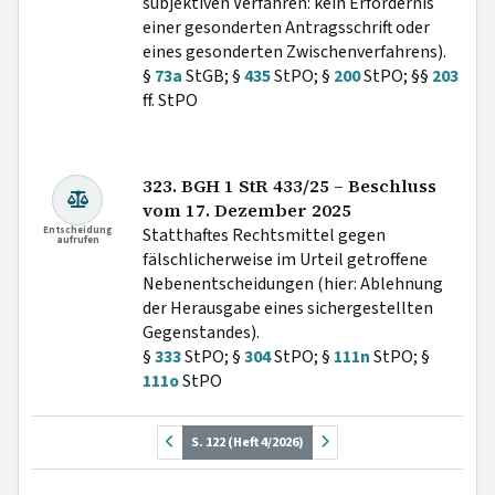
subjektiven Verfahren: kein Erfordernis
einer gesonderten Antragsschrift oder
eines gesonderten Zwischenverfahrens).
§
73a
StGB; §
435
StPO; §
200
StPO; §§
203
ff. StPO
323. BGH 1 StR 433/25 – Beschluss
vom 17. Dezember 2025
Entscheidung
Statthaftes Rechtsmittel gegen
aufrufen
fälschlicherweise im Urteil getroffene
Nebenentscheidungen (hier: Ablehnung
der Herausgabe eines sichergestellten
Gegenstandes).
§
333
StPO; §
304
StPO; §
111n
StPO; §
111o
StPO
S. 122 (Heft 4/2026)