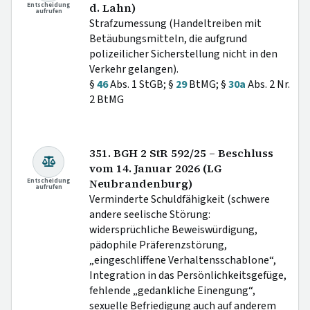
Entscheidung
d. Lahn)
aufrufen
Strafzumessung (Handeltreiben mit
Betäubungsmitteln, die aufgrund
polizeilicher Sicherstellung nicht in den
Verkehr gelangen).
§
46
Abs. 1 StGB; §
29
BtMG; §
30a
Abs. 2 Nr.
2 BtMG
351. BGH 2 StR 592/25 – Beschluss
vom 14. Januar 2026 (LG
Entscheidung
Neubrandenburg)
aufrufen
Verminderte Schuldfähigkeit (schwere
andere seelische Störung:
widersprüchliche Beweiswürdigung,
pädophile Präferenzstörung,
„eingeschliffene Verhaltensschablone“,
Integration in das Persönlichkeitsgefüge,
fehlende „gedankliche Einengung“,
sexuelle Befriedigung auch auf anderem