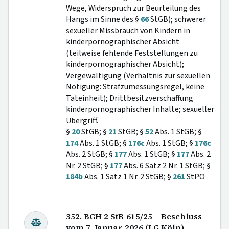
Wege, Widerspruch zur Beurteilung des
Hangs im Sinne des §
66
StGB); schwerer
sexueller Missbrauch von Kindern in
kinderpornographischer Absicht
(teilweise fehlende Feststellungen zu
kinderpornographischer Absicht);
Vergewaltigung (Verhältnis zur sexuellen
Nötigung: Strafzumessungsregel, keine
Tateinheit); Drittbesitzverschaffung
kinderpornographischer Inhalte; sexueller
Übergriff.
§
20
StGB; §
21
StGB; §
52
Abs. 1 StGB; §
174
Abs. 1 StGB; §
176c
Abs. 1 StGB; §
176c
Abs. 2 StGB; §
177
Abs. 1 StGB; §
177
Abs. 2
Nr. 2 StGB; §
177
Abs. 6 Satz 2 Nr. 1 StGB; §
184b
Abs. 1 Satz 1 Nr. 2 StGB; §
261
StPO
352. BGH 2 StR 615/25 – Beschluss
vom 7. Januar 2026 (LG Köln)