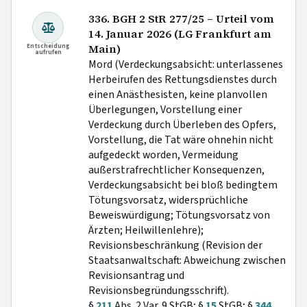
336. BGH 2 StR 277/25 – Urteil vom
14. Januar 2026 (LG Frankfurt am
Entscheidung
Main)
aufrufen
Mord (Verdeckungsabsicht: unterlassenes
Herbeirufen des Rettungsdienstes durch
einen Anästhesisten, keine planvollen
Überlegungen, Vorstellung einer
Verdeckung durch Überleben des Opfers,
Vorstellung, die Tat wäre ohnehin nicht
aufgedeckt worden, Vermeidung
außerstrafrechtlicher Konsequenzen,
Verdeckungsabsicht bei bloß bedingtem
Tötungsvorsatz, widersprüchliche
Beweiswürdigung; Tötungsvorsatz von
Ärzten; Heilwillenlehre);
Revisionsbeschränkung (Revision der
Staatsanwaltschaft: Abweichung zwischen
Revisionsantrag und
Revisionsbegründungsschrift).
§
211
Abs. 2 Var. 9 StGB; §
15
StGB; §
344