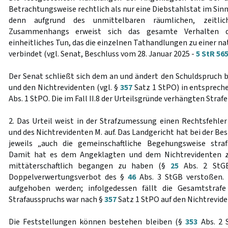
Betrachtungsweise rechtlich als nur eine Diebstahlstat im Sin
denn aufgrund des unmittelbaren räumlichen, zeitlic
Zusammenhangs erweist sich das gesamte Verhalten d
einheitliches Tun, das die einzelnen Tathandlungen zu einer n
verbindet (vgl. Senat, Beschluss vom 28. Januar 2025 -
5 StR 56
Der Senat schließt sich dem an und ändert den Schuldspruch 
und den Nichtrevidenten (vgl. §
357
Satz 1 StPO) in entsprec
Abs. 1 StPO. Die im Fall II.8 der Urteilsgründe verhängten Strafe
2. Das Urteil weist in der Strafzumessung einen Rechtsfehle
und des Nichtrevidenten M. auf. Das Landgericht hat bei der B
jeweils „auch die gemeinschaftliche Begehungsweise strafs
Damit hat es dem Angeklagten und dem Nichtrevidenten zu
mittäterschaftlich begangen zu haben (§
25
Abs. 2 StGB
Doppelverwertungsverbot des §
46
Abs. 3 StGB verstoßen. 
aufgehoben werden; infolgedessen fällt die Gesamtstraf
Strafausspruchs war nach §
357
Satz 1 StPO auf den Nichtrevide
Die Feststellungen können bestehen bleiben (§
353
Abs. 2 