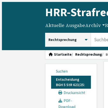
HRR
-Strafre
Aktuelle Ausgabe
Archiv
R
HRRS durchsuchen
Startseite
Rechtsprechung
B
Suchen
Entscheidung
BGH 5 StR 623/25:
Druckansicht
PDF-
Download