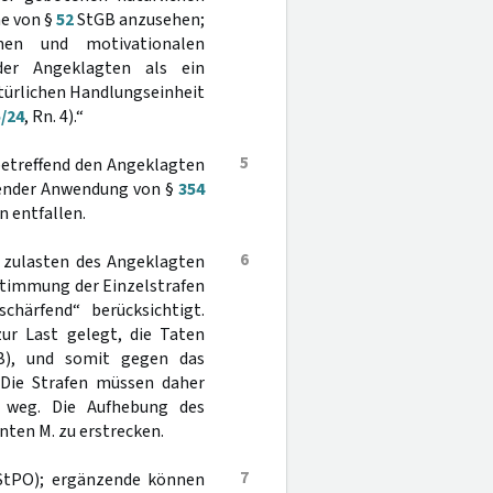
ne von §
52
StGB anzusehen;
hen und motivationalen
er Angeklagten als ein
atürlichen Handlungseinheit
5/24
, Rn. 4).“
5
betreffend den Angeklagten
hender Anwendung von §
354
n entfallen.
6
r zulasten des Angeklagten
estimmung der Einzelstrafen
chärfend“ berücksichtigt.
r Last gelegt, die Taten
), und somit gegen das
Die Strafen müssen daher
e weg. Die Aufhebung des
nten M. zu erstrecken.
7
StPO); ergänzende können