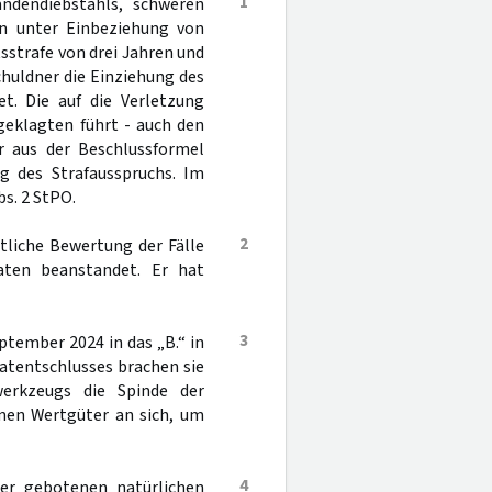
1
ndendiebstahls, schweren
en unter Einbeziehung von
sstrafe von drei Jahren und
huldner die Einziehung des
t. Die auf die Verletzung
geklagten führt - auch den
 aus der Beschlussformel
g des Strafausspruchs. Im
s. 2 StPO.
2
tliche Bewertung der Fälle
taten beanstandet. Er hat
3
tember 2024 in das „B.“ in
atentschlusses brachen sie
erkzeugs die Spinde der
enen Wertgüter an sich, um
4
der gebotenen natürlichen