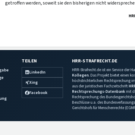
getroffen werden, soweit sie den bisherigen nicht widerspreche
HR
TEILEN
HRR-STRAFRECHT.DE
sgabe
HRR-Strafrecht.de ist ein Service der
LinkedIn
Kollegen
. Das Projekt bietet einen k
ge
höchstrichterlichen Rechtsprechung im 
Xing
aus der juristischen Fachzeitschrift
HR
Rechtsprechungs-Datenbank
mit de
Facebook
Rechtsprechung des Bundesgerichtshof
ung
Beschlüsse u.a. des Bundesverfassungs
Gerichtshofs für Menschenrechte (EGM
Impressum
·
Datenschutz