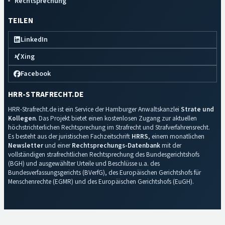
Rechtsprechung
TEILEN
LinkedIn
Xing
Facebook
HRR-STRAFRECHT.DE
HRR-Strafrecht.de ist ein Service der Hamburger Anwaltskanzlei
Strate und
Kollegen
. Das Projekt bietet einen kostenlosen Zugang zur aktuellen
höchstrichterlichen Rechtsprechung im Strafrecht und Strafverfahrensrecht.
Es besteht aus der juristischen Fachzeitschrift
HRRS
, einem monatlichen
Newsletter
und einer
Rechtsprechungs-Datenbank
mit der
vollständigen strafrechtlichen Rechtsprechung des Bundesgerichtshofs
(BGH) und ausgewählter Urteile und Beschlüsse u.a. des
Bundesverfassungsgerichts (BVerfG), des Europäischen Gerichtshofs für
Menschenrechte (EGMR) und des Europäischen Gerichtshofs (EuGH).
Impressum
·
Datenschutz