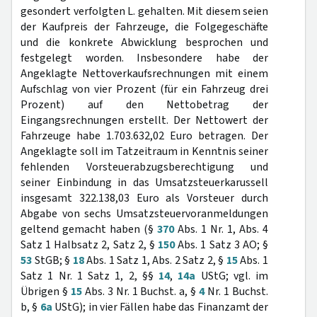
gesondert verfolgten L. gehalten. Mit diesem seien
der Kaufpreis der Fahrzeuge, die Folgegeschäfte
und die konkrete Abwicklung besprochen und
festgelegt worden. Insbesondere habe der
Angeklagte Nettoverkaufsrechnungen mit einem
Aufschlag von vier Prozent (für ein Fahrzeug drei
Prozent) auf den Nettobetrag der
Eingangsrechnungen erstellt. Der Nettowert der
Fahrzeuge habe 1.703.632,02 Euro betragen. Der
Angeklagte soll im Tatzeitraum in Kenntnis seiner
fehlenden Vorsteuerabzugsberechtigung und
seiner Einbindung in das Umsatzsteuerkarussell
insgesamt 322.138,03 Euro als Vorsteuer durch
Abgabe von sechs Umsatzsteuervoranmeldungen
geltend gemacht haben (§
370
Abs. 1 Nr. 1, Abs. 4
Satz 1 Halbsatz 2, Satz 2, §
150
Abs. 1 Satz 3 AO; §
53
StGB; §
18
Abs. 1 Satz 1, Abs. 2 Satz 2, §
15
Abs. 1
Satz 1 Nr. 1 Satz 1, 2, §§
14
,
14a
UStG; vgl. im
Übrigen §
15
Abs. 3 Nr. 1 Buchst. a, §
4
Nr. 1 Buchst.
b, §
6a
UStG); in vier Fällen habe das Finanzamt der