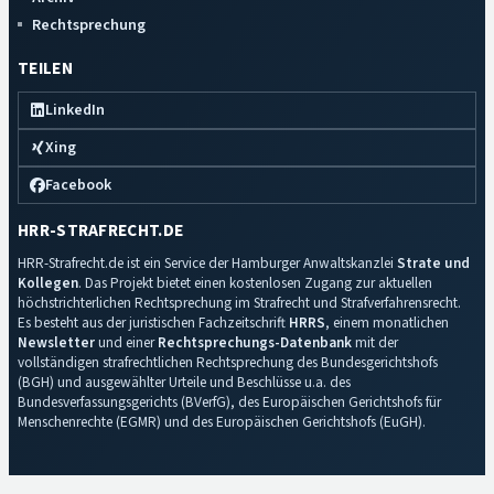
Rechtsprechung
TEILEN
LinkedIn
Xing
Facebook
HRR-STRAFRECHT.DE
HRR-Strafrecht.de ist ein Service der Hamburger Anwaltskanzlei
Strate und
Kollegen
. Das Projekt bietet einen kostenlosen Zugang zur aktuellen
höchstrichterlichen Rechtsprechung im Strafrecht und Strafverfahrensrecht.
Es besteht aus der juristischen Fachzeitschrift
HRRS
, einem monatlichen
Newsletter
und einer
Rechtsprechungs-Datenbank
mit der
vollständigen strafrechtlichen Rechtsprechung des Bundesgerichtshofs
(BGH) und ausgewählter Urteile und Beschlüsse u.a. des
Bundesverfassungsgerichts (BVerfG), des Europäischen Gerichtshofs für
Menschenrechte (EGMR) und des Europäischen Gerichtshofs (EuGH).
Impressum
·
Datenschutz