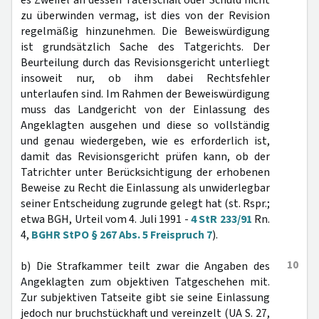
es Zweifel an dessen Täterschaft oder Schuld nicht
zu überwinden vermag, ist dies von der Revision
regelmäßig hinzunehmen. Die Beweiswürdigung
ist grundsätzlich Sache des Tatgerichts. Der
Beurteilung durch das Revisionsgericht unterliegt
insoweit nur, ob ihm dabei Rechtsfehler
unterlaufen sind. Im Rahmen der Beweiswürdigung
muss das Landgericht von der Einlassung des
Angeklagten ausgehen und diese so vollständig
und genau wiedergeben, wie es erforderlich ist,
damit das Revisionsgericht prüfen kann, ob der
Tatrichter unter Berücksichtigung der erhobenen
Beweise zu Recht die Einlassung als unwiderlegbar
seiner Entscheidung zugrunde gelegt hat (st. Rspr.;
etwa BGH, Urteil vom 4. Juli 1991 -
4 StR 233/91
Rn.
4,
BGHR StPO § 267 Abs. 5 Freispruch 7
).
10
b) Die Strafkammer teilt zwar die Angaben des
Angeklagten zum objektiven Tatgeschehen mit.
Zur subjektiven Tatseite gibt sie seine Einlassung
jedoch nur bruchstückhaft und vereinzelt (UA S. 27,