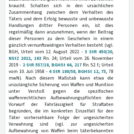
braucht. Schalten sich in den ursächlichen
Zusammenhang zwischen dem Verhalten des
Täters und dem Erfolg bewusste und unbewusste
Handlungen dritter Personen ein, ist dies
regelmäßig dann anzunehmen, wenn der Beitrag
dieser Personen zu dem Geschehen in einem
gänzlich vernunftswidrigen Verhalten besteht (vgl.
BGH, Urteil vom 12. August 2021 -
3 StR 450/20
,
NStZ 2022, 163
Rn. 24; Urteil vom 26. November
2019 -
2 StR 557/18
,
BGHSt 64, 217
Rn. 52 f.; Urteil
vom 10. Juli 1958 -
4 StR 180/58
,
BGHSt 12, 75
, 78
mwN). Nach diesem Maßstab kann etwa die
unzulängliche Sicherung von Waffen und Munition
unter Verstoß gegen die spezifischen
waffenrechtlichen Aufbewahrungspflichten den
Vorwurf der Fahrlässigkeit für Straftaten
begründen, die im konkreten Einzelfall für den
Täter vorhersehbare Folge der ungesicherten
Verwahrung sind (vgl. zur ungesicherten
Aufbewahrung von Waffen beim täterbekannten