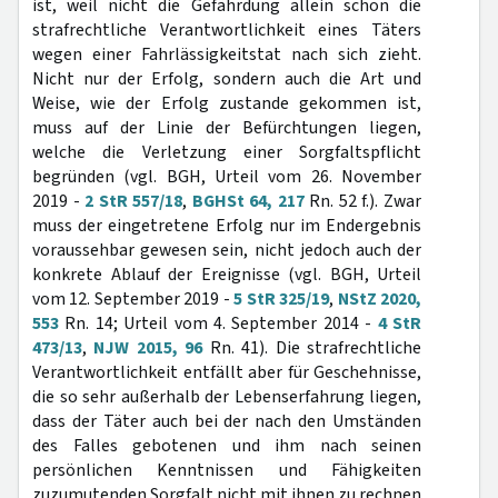
ist, weil nicht die Gefährdung allein schon die
strafrechtliche Verantwortlichkeit eines Täters
wegen einer Fahrlässigkeitstat nach sich zieht.
Nicht nur der Erfolg, sondern auch die Art und
Weise, wie der Erfolg zustande gekommen ist,
muss auf der Linie der Befürchtungen liegen,
welche die Verletzung einer Sorgfaltspflicht
begründen (vgl. BGH, Urteil vom 26. November
2019 -
2 StR 557/18
,
BGHSt 64, 217
Rn. 52 f.). Zwar
muss der eingetretene Erfolg nur im Endergebnis
voraussehbar gewesen sein, nicht jedoch auch der
konkrete Ablauf der Ereignisse (vgl. BGH, Urteil
vom 12. September 2019 -
5 StR 325/19
,
NStZ 2020,
553
Rn. 14; Urteil vom 4. September 2014 -
4 StR
473/13
,
NJW 2015, 96
Rn. 41). Die strafrechtliche
Verantwortlichkeit entfällt aber für Geschehnisse,
die so sehr außerhalb der Lebenserfahrung liegen,
dass der Täter auch bei der nach den Umständen
des Falles gebotenen und ihm nach seinen
persönlichen Kenntnissen und Fähigkeiten
zuzumutenden Sorgfalt nicht mit ihnen zu rechnen