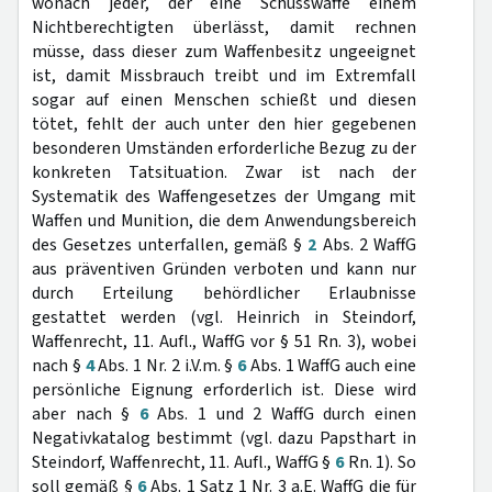
wonach jeder, der eine Schusswaffe einem
Nichtberechtigten überlässt, damit rechnen
müsse, dass dieser zum Waffenbesitz ungeeignet
ist, damit Missbrauch treibt und im Extremfall
sogar auf einen Menschen schießt und diesen
tötet, fehlt der auch unter den hier gegebenen
besonderen Umständen erforderliche Bezug zu der
konkreten Tatsituation. Zwar ist nach der
Systematik des Waffengesetzes der Umgang mit
Waffen und Munition, die dem Anwendungsbereich
des Gesetzes unterfallen, gemäß §
2
Abs. 2 WaffG
aus präventiven Gründen verboten und kann nur
durch Erteilung behördlicher Erlaubnisse
gestattet werden (vgl. Heinrich in Steindorf,
Waffenrecht, 11. Aufl., WaffG vor § 51 Rn. 3), wobei
nach §
4
Abs. 1 Nr. 2 i.V.m. §
6
Abs. 1 WaffG auch eine
persönliche Eignung erforderlich ist. Diese wird
aber nach §
6
Abs. 1 und 2 WaffG durch einen
Negativkatalog bestimmt (vgl. dazu Papsthart in
Steindorf, Waffenrecht, 11. Aufl., WaffG §
6
Rn. 1). So
soll gemäß §
6
Abs. 1 Satz 1 Nr. 3 a.E. WaffG die für