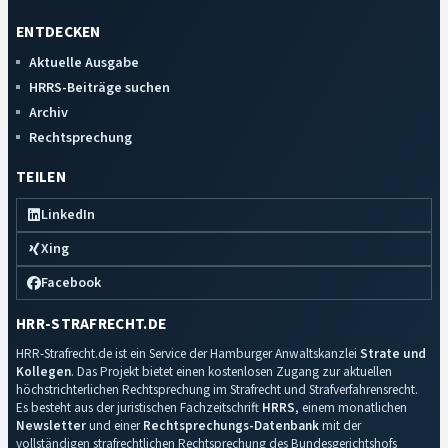
ENTDECKEN
Aktuelle Ausgabe
HRRS-Beiträge suchen
Archiv
Rechtsprechung
TEILEN
LinkedIn
Xing
Facebook
HRR-STRAFRECHT.DE
HRR-Strafrecht.de ist ein Service der Hamburger Anwaltskanzlei
Strate und
Kollegen
. Das Projekt bietet einen kostenlosen Zugang zur aktuellen
höchstrichterlichen Rechtsprechung im Strafrecht und Strafverfahrensrecht.
Es besteht aus der juristischen Fachzeitschrift
HRRS
, einem monatlichen
Newsletter
und einer
Rechtsprechungs-Datenbank
mit der
vollständigen strafrechtlichen Rechtsprechung des Bundesgerichtshofs