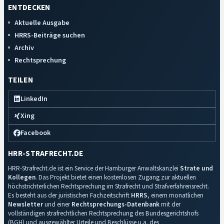
ENTDECKEN
Aktuelle Ausgabe
HRRS-Beiträge suchen
Archiv
Rechtsprechung
TEILEN
LinkedIn
Xing
Facebook
HRR-STRAFRECHT.DE
HRR-Strafrecht.de ist ein Service der Hamburger Anwaltskanzlei
Strate und
Kollegen
. Das Projekt bietet einen kostenlosen Zugang zur aktuellen
höchstrichterlichen Rechtsprechung im Strafrecht und Strafverfahrensrecht.
Es besteht aus der juristischen Fachzeitschrift
HRRS
, einem monatlichen
Newsletter
und einer
Rechtsprechungs-Datenbank
mit der
vollständigen strafrechtlichen Rechtsprechung des Bundesgerichtshofs
(BGH) und ausgewählter Urteile und Beschlüsse u.a. des