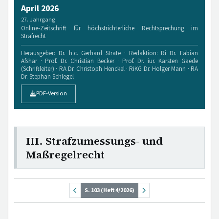
April 2026
27. Jahrgang
Online-Zeitschrift für höchstrichterliche Rechtsprechung im
Strafrecht
Herausgeber: Dr. h.c. Gerhard Strate · Redaktion: Ri Dr. Fabian
Afshar · Prof. Dr. Christian Becker · Prof. Dr. iur. Karsten Gaede
(Schriftleiter) · RA Dr. Christoph Henckel · RiKG Dr. Holger Mann · RA
Dr. Stephan Schlegel
PDF-Version
III. Strafzumessungs- und
Maßregelrecht
S. 103 (Heft 4/2026)