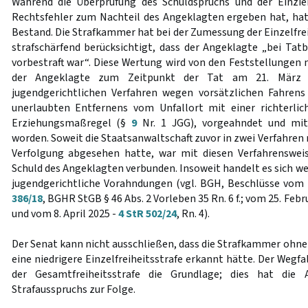
Während die Überprüfung des Schuldspruchs und der Einzi
Rechtsfehler zum Nachteil des Angeklagten ergeben hat, hat
Bestand. Die Strafkammer hat bei der Zumessung der Einzelfrei
strafschärfend berücksichtigt, dass der Angeklagte „bei Ta
vorbestraft war“. Diese Wertung wird von den Feststellungen 
der Angeklagte zum Zeitpunkt der Tat am 21. März 2
jugendgerichtlichen Verfahren wegen vorsätzlichen Fahrens
unerlaubten Entfernens vom Unfallort mit einer richterlic
Erziehungsmaßregel (§
9
Nr. 1 JGG), vorgeahndet und mit 
worden. Soweit die Staatsanwaltschaft zuvor in zwei Verfahren
Verfolgung abgesehen hatte, war mit diesen Verfahrensweis
Schuld des Angeklagten verbunden. Insoweit handelt es sich w
jugendgerichtliche Vorahndungen (vgl. BGH, Beschlüsse vom
386/18
, BGHR StGB § 46 Abs. 2 Vorleben 35 Rn. 6 f.; vom 25. Febr
und vom 8. April 2025 -
4 StR 502/24
, Rn. 4).
Der Senat kann nicht ausschließen, dass die Strafkammer ohne 
eine niedrigere Einzelfreiheitsstrafe erkannt hätte. Der Wegfa
der Gesamtfreiheitsstrafe die Grundlage; dies hat die
Strafausspruchs zur Folge.