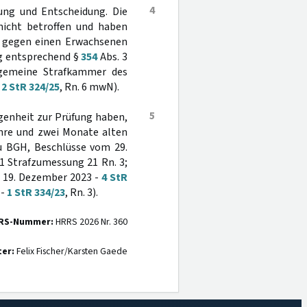
4
ung und Entscheidung. Die
nicht betroffen und haben
h gegen einen Erwachsenen
ng entsprechend §
354
Abs. 3
lgemeine Strafkammer des
-
2 StR 324/25
, Rn. 6 mwN).
5
genheit zur Prüfung haben,
ahre und zwei Monate alten
zu BGH, Beschlüsse vom 29.
1 Strafzumessung 21 Rn. 3;
m 19. Dezember 2023 -
4 StR
 -
1 StR 334/23
, Rn. 3).
RS-Nummer:
HRRS 2026 Nr. 360
ter:
Felix Fischer/Karsten Gaede