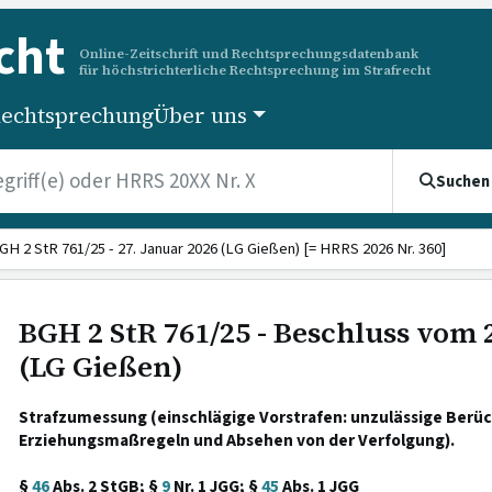
cht
Online-Zeitschrift und Rechtsprechungsdatenbank
für höchstrichterliche Rechtsprechung im Strafrecht
echtsprechung
Über uns
Suchen
GH 2 StR 761/25 - 27. Januar 2026 (LG Gießen) [= HRRS 2026 Nr. 360]
BGH 2 StR 761/25 - Beschluss vom 
(LG Gießen)
Strafzumessung (einschlägige Vorstrafen: unzulässige Berü
Erziehungsmaßregeln und Absehen von der Verfolgung).
§
46
Abs. 2 StGB; §
9
Nr. 1 JGG; §
45
Abs. 1 JGG