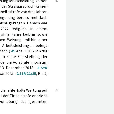
2
ehungsentscheidung keinen
 der Strafausspruch keinen
heitsstrafe von drei Jahren
tbegehung bereits mehrfach
nicht getragen. Danach war
022 lediglich in einem
 ohne Fahrerlaubnis sowie
hen Weisung, mithin einer
Arbeitsleistungen belegt
 nach §
45
Abs. 1 JGG von der
en keine Feststellung der
eder um Vorstrafen noch um
 13. Dezember 2018 -
3 StR
uar 2025 -
2 StR 21/25
, Rn. 9,
3
die fehlerhafte Wertung auf
ll der Einzelstrafe entzieht
 Aufhebung des gesamten