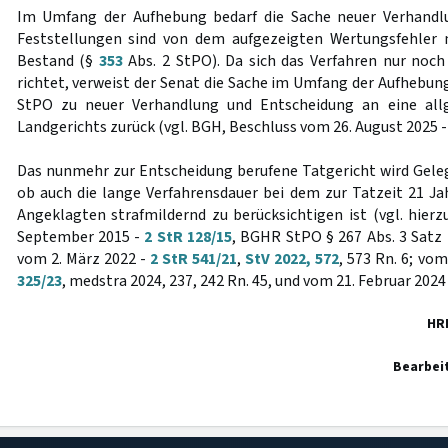
Im Umfang der Aufhebung bedarf die Sache neuer Verhandl
Feststellungen sind von dem aufgezeigten Wertungsfehler 
Bestand (§
353
Abs. 2 StPO). Da sich das Verfahren nur noc
richtet, verweist der Senat die Sache im Umfang der Aufhebu
StPO zu neuer Verhandlung und Entscheidung an eine al
Landgerichts zurück (vgl. BGH, Beschluss vom 26. August 2025 
Das nunmehr zur Entscheidung berufene Tatgericht wird Gele
ob auch die lange Verfahrensdauer bei dem zur Tatzeit 21 J
Angeklagten strafmildernd zu berücksichtigen ist (vgl. hier
September 2015 -
2 StR 128/15
, BGHR StPO § 267 Abs. 3 Satz 
vom 2. März 2022 -
2 StR 541/21
,
StV 2022, 572
, 573 Rn. 6; vo
325/23
, medstra 2024, 237, 242 Rn. 45, und vom 21. Februar 2024
HR
Bearbei