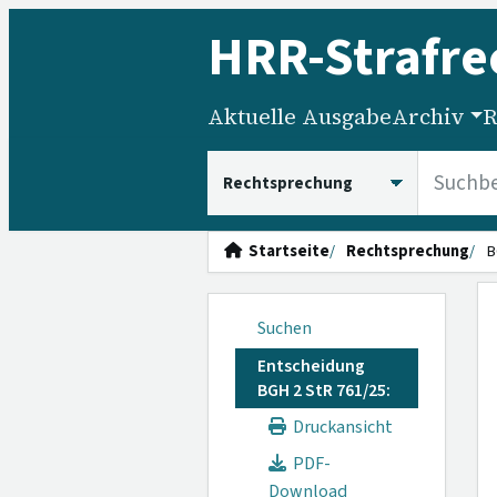
HRR
-Strafre
Aktuelle Ausgabe
Archiv
R
HRRS durchsuchen
Startseite
Rechtsprechung
B
Suchen
Entscheidung
BGH 2 StR 761/25:
Druckansicht
PDF-
Download