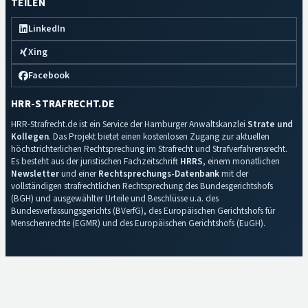
TEILEN
LinkedIn
Xing
Facebook
HRR-STRAFRECHT.DE
HRR-Strafrecht.de ist ein Service der Hamburger Anwaltskanzlei
Strate und
Kollegen
. Das Projekt bietet einen kostenlosen Zugang zur aktuellen
höchstrichterlichen Rechtsprechung im Strafrecht und Strafverfahrensrecht.
Es besteht aus der juristischen Fachzeitschrift
HRRS
, einem monatlichen
Newsletter
und einer
Rechtsprechungs-Datenbank
mit der
vollständigen strafrechtlichen Rechtsprechung des Bundesgerichtshofs
(BGH) und ausgewählter Urteile und Beschlüsse u.a. des
Bundesverfassungsgerichts (BVerfG), des Europäischen Gerichtshofs für
Menschenrechte (EGMR) und des Europäischen Gerichtshofs (EuGH).
Impressum
·
Datenschutz