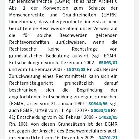
für Menschenrechte (EGMR) ist es nach Artikel 6
Abs. 1 der Konvention zum Schutze der
Menschenrechte und Grundfreiheiten (EMRK)
hinnehmbar, dass übergeordnete innerstaatliche
Gerichte eine Beschwerde allein unter Verweis auf
die für solche Beschwerden geltenden
Rechtsvorschriften zurückweisen, wenn die
Rechtssache keine Rechtsfrage von
grundsätzlicher Bedeutung aufwirft (vgl. EGMR,
Entscheidungen vom 5. Dezember 2002 -
65863/01
und vom 13. Februar 2007 -
15073/03
Rn. 50). Bei der
Zurückweisung eines Rechtsmittels kann sich ein
Rechtsmittelgericht grundsätzlich darauf
beschränken, sich die Begründung der
angefochtenen Entscheidung zu eigen zu machen
(EGMR, Urteil vom 21. Januar 1999 -
30544/96
; vgl.
auch EGMR, Urteil vom 11. April 2019 -
50053/16
Rn.
41; Entscheidung vom 26. Februar 2008 -
14029/05
Rn. 108). Von diesen Grundsätzen ist der EGMR
entgegen der Ansicht des Beschwerdeführers auch
in seinem Urteil vom 16. Dezember 2025 -
34701/21