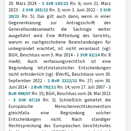
20. März 2024 -
3 StR 183/23
Rn. 6; vom 21. März
2023 -
3 StR 255/22
Rn. 3; vom 1. Juni 2021 -
3 StR
20/21
Rn. 5). Das gilt auch dann, wenn in einer
Gegenerklärung zur Antragsschrift des
Generalbundesanwalts die Sachrüge weiter
ausgeführt wird. Eine Mitteilung des Gerichts,
warum es nachgeschobene Beanstandungen für
unbegründet erachtet, ist nicht veranlasst (vgl.
BGH, Beschluss vom 5. Mai 2014 -
1 StR 82/14
Rn. 8
mwN). Auch verfassungsrechtlich ist eine
Begründung letztinstanzlicher Entscheidungen
nicht erforderlich (vgl. BVerfG, Beschlüsse vom 30.
September 2022 -
2 BvR 2222/21
Rn. 27; vom 30.
Juni 2014 -
2 BvR 792/11
Rn. 14; vom 17. Juli 2007 -
2
BvR 496/07
Rn. 15; BGH, Beschluss vom 26. Mai 2021
-
3 StR 67/20
Rn. 3). Schließlich gebietet die
Europäische Menschenrechtskonvention
gleichfalls eine Begründung solcher
Entscheidungen nicht. Nach ständiger
Rechtsprechung des Europäischen Gerichtshofes