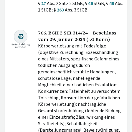
§
27
Abs. 2 Satz 2 StGB; §
46
StGB; §
49
Abs.
1 StGB; §
263
Abs. 3 StGB
766. BGH 2 StR 314/24 – Beschluss
vom 29. Januar 2025 (LG Bonn)
Entscheidung
Körperverletzung mit Todesfolge
aufrufen
(objektive Zurechnung: Exzesshandlung
eines Mittäters, spezifische Gefahr eines
tödlichen Ausgangs durch
gemeinschaftlich verübte Handlungen,
schutzlose Lage, naheliegende
Möglichkeit einer tödlichen Eskalation;
Konkurrenzen: Tateinheit zu versuchtem
Totschlag, Konsumtion der gefährlichen
Körperverletzung); nachträgliche
Gesamtstrafenbildung (fehlende Bildung
einer Einzelstrafe; Zäsurwirkung eines
Strafbefehls); Schuldfähigkeit
(Darstellungsmangel: Beweiswürdigung,