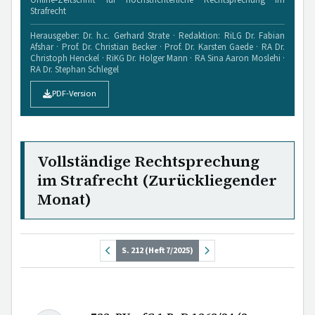
Strafrecht
Herausgeber: Dr. h.c. Gerhard Strate · Redaktion: RiLG Dr. Fabian
Afshar · Prof. Dr. Christian Becker · Prof. Dr. Karsten Gaede · RA Dr.
Christoph Henckel · RiKG Dr. Holger Mann · RA Sina Aaron Moslehi ·
RA Dr. Stephan Schlegel
PDF-Version
Vollständige Rechtsprechung
im Strafrecht (Zurückliegender
Monat)
S. 212 (Heft 7/2025)