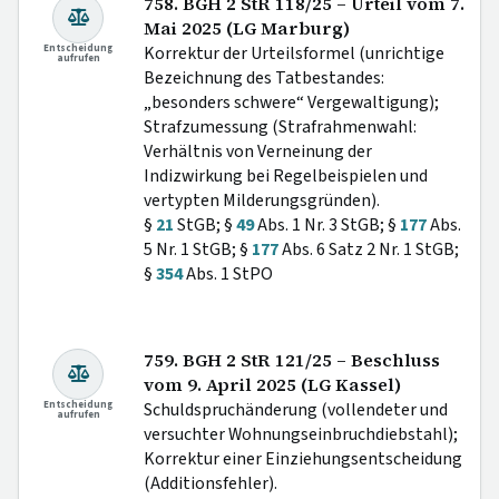
758. BGH 2 StR 118/25 – Urteil vom 7.
Mai 2025 (LG Marburg)
Entscheidung
Korrektur der Urteilsformel (unrichtige
aufrufen
Bezeichnung des Tatbestandes:
„besonders schwere“ Vergewaltigung);
Strafzumessung (Strafrahmenwahl:
Verhältnis von Verneinung der
Indizwirkung bei Regelbeispielen und
vertypten Milderungsgründen).
§
21
StGB; §
49
Abs. 1 Nr. 3 StGB; §
177
Abs.
5 Nr. 1 StGB; §
177
Abs. 6 Satz 2 Nr. 1 StGB;
§
354
Abs. 1 StPO
759. BGH 2 StR 121/25 – Beschluss
vom 9. April 2025 (LG Kassel)
Entscheidung
Schuldspruchänderung (vollendeter und
aufrufen
versuchter Wohnungseinbruchdiebstahl);
Korrektur einer Einziehungsentscheidung
(Additionsfehler).