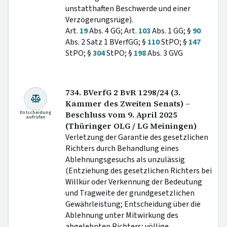
unstatthaften Beschwerde und einer
Verzögerungsrüge).
Art.
19
Abs. 4 GG; Art.
103
Abs. 1 GG; §
90
Abs. 2 Satz 1 BVerfGG; §
110
StPO; §
147
StPO; §
304
StPO; §
198
Abs. 3 GVG
734. BVerfG 2 BvR 1298/24 (3.
Kammer des Zweiten Senats) –
Entscheidung
Beschluss vom 9. April 2025
aufrufen
(Thüringer OLG / LG Meiningen)
Verletzung der Garantie des gesetzlichen
Richters durch Behandlung eines
Ablehnungsgesuchs als unzulässig
(Entziehung des gesetzlichen Richters bei
Willkür oder Verkennung der Bedeutung
und Tragweite der grundgesetzlichen
Gewährleistung; Entscheidung über die
Ablehnung unter Mitwirkung des
abgelehnten Richters; völlige