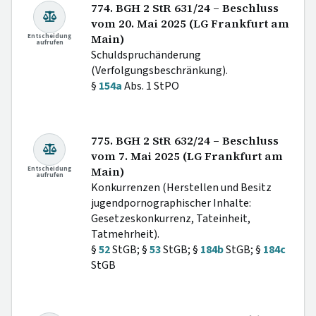
774. BGH 2 StR 631/24 – Beschluss
vom 20. Mai 2025 (LG Frankfurt am
Entscheidung
Main)
aufrufen
Schuldspruchänderung
(Verfolgungsbeschränkung).
§
154a
Abs. 1 StPO
775. BGH 2 StR 632/24 – Beschluss
vom 7. Mai 2025 (LG Frankfurt am
Entscheidung
Main)
aufrufen
Konkurrenzen (Herstellen und Besitz
jugendpornographischer Inhalte:
Gesetzeskonkurrenz, Tateinheit,
Tatmehrheit).
§
52
StGB; §
53
StGB; §
184b
StGB; §
184c
StGB