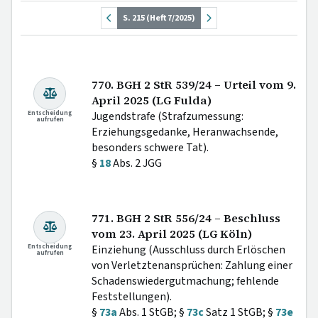
S. 215 (Heft 7/2025)
770. BGH 2 StR 539/24 – Urteil vom 9.
April 2025 (LG Fulda)
Entscheidung
Jugendstrafe (Strafzumessung:
aufrufen
Erziehungsgedanke, Heranwachsende,
besonders schwere Tat).
§
18
Abs. 2 JGG
771. BGH 2 StR 556/24 – Beschluss
vom 23. April 2025 (LG Köln)
Entscheidung
Einziehung (Ausschluss durch Erlöschen
aufrufen
von Verletztenansprüchen: Zahlung einer
Schadenswiedergutmachung; fehlende
Feststellungen).
§
73a
Abs. 1 StGB; §
73c
Satz 1 StGB; §
73e