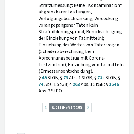
Strafzumessung: keine „Kontamination“
abgrenzbarer Leistungen,
Verfolgungsbeschränkung, Verdeckung
vorangegangener Taten kein
Strafmilderungsgrund, Berücksichtigung
der Einziehung von Tatmitteln);
Einziehung des Wertes von Taterträgen
(Schadensberechnung beim
Abrechnungsbetrug mit Corona-
Testzentren); Einziehung von Tatmitteln
(Ermessensentscheidung).
§
46
StGB; §
73
Abs. 1 StGB; §
73c
StGB; §
74
Abs. 1 StGB; §
263
Abs. 1 StGB; §
154a
Abs. 2 StPO
S. 214 (Heft 7/2025)