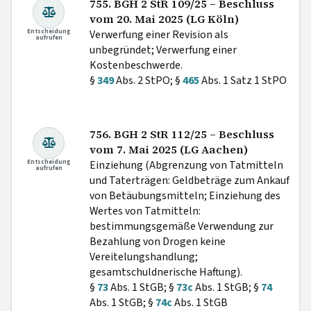
755. BGH 2 StR 109/25 – Beschluss
vom 20. Mai 2025 (LG Köln)
Entscheidung
Verwerfung einer Revision als
aufrufen
unbegründet; Verwerfung einer
Kostenbeschwerde.
§
349
Abs. 2 StPO; §
465
Abs. 1 Satz 1 StPO
756. BGH 2 StR 112/25 – Beschluss
vom 7. Mai 2025 (LG Aachen)
Entscheidung
Einziehung (Abgrenzung von Tatmitteln
aufrufen
und Taterträgen: Geldbeträge zum Ankauf
von Betäubungsmitteln; Einziehung des
Wertes von Tatmitteln:
bestimmungsgemäße Verwendung zur
Bezahlung von Drogen keine
Vereitelungshandlung;
gesamtschuldnerische Haftung).
§
73
Abs. 1 StGB; §
73c
Abs. 1 StGB; §
74
Abs. 1 StGB; §
74c
Abs. 1 StGB