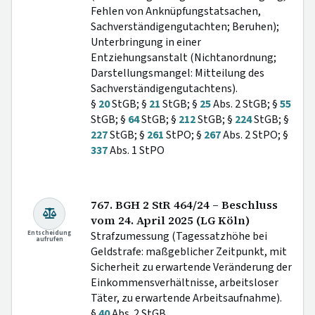
Fehlen von Anknüpfungstatsachen,
Sachverständigengutachten; Beruhen);
Unterbringung in einer
Entziehungsanstalt (Nichtanordnung;
Darstellungsmangel: Mitteilung des
Sachverständigengutachtens).
§
20
StGB; §
21
StGB; §
25
Abs. 2 StGB; §
55
StGB; §
64
StGB; §
212
StGB; §
224
StGB; §
227
StGB; §
261
StPO; §
267
Abs. 2 StPO; §
337
Abs. 1 StPO
767. BGH 2 StR 464/24 – Beschluss
vom 24. April 2025 (LG Köln)
Entscheidung
Strafzumessung (Tagessatzhöhe bei
aufrufen
Geldstrafe: maßgeblicher Zeitpunkt, mit
Sicherheit zu erwartende Veränderung der
Einkommensverhältnisse, arbeitsloser
Täter, zu erwartende Arbeitsaufnahme).
§
40
Abs. 2 StGB