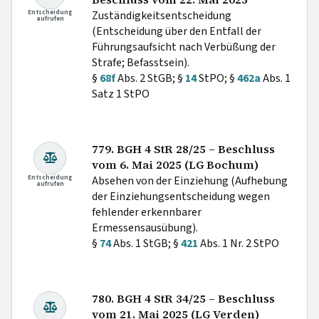
Entscheidung
Zuständigkeitsentscheidung
aufrufen
(Entscheidung über den Entfall der
Führungsaufsicht nach Verbüßung der
Strafe; Befasstsein).
§
68f
Abs. 2 StGB; §
14
StPO; §
462a
Abs. 1
Satz 1 StPO
779. BGH 4 StR 28/25 – Beschluss
vom 6. Mai 2025 (LG Bochum)
Entscheidung
Absehen von der Einziehung (Aufhebung
aufrufen
der Einziehungsentscheidung wegen
fehlender erkennbarer
Ermessensausübung).
§
74
Abs. 1 StGB; §
421
Abs. 1 Nr. 2 StPO
780. BGH 4 StR 34/25 – Beschluss
vom 21. Mai 2025 (LG Verden)