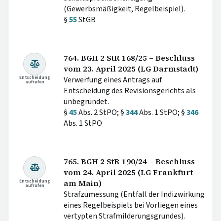
(Gewerbsmäßigkeit, Regelbeispiel).
§
55
StGB
764. BGH 2 StR 168/25 – Beschluss
vom 23. April 2025 (LG Darmstadt)
Entscheidung
Verwerfung eines Antrags auf
aufrufen
Entscheidung des Revisionsgerichts als
unbegründet.
§
45
Abs. 2 StPO; §
344
Abs. 1 StPO; §
346
Abs. 1 StPO
765. BGH 2 StR 190/24 – Beschluss
vom 24. April 2025 (LG Frankfurt
Entscheidung
am Main)
aufrufen
Strafzumessung (Entfall der Indizwirkung
eines Regelbeispiels bei Vorliegen eines
vertypten Strafmilderungsgrundes).