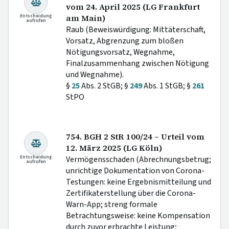
vom 24. April 2025 (LG Frankfurt
Entscheidung
am Main)
aufrufen
Raub (Beweiswürdigung: Mittäterschaft,
Vorsatz, Abgrenzung zum bloßen
Nötigungsvorsatz, Wegnahme,
Finalzusammenhang zwischen Nötigung
und Wegnahme).
§
25
Abs. 2 StGB; §
249
Abs. 1 StGB; §
261
StPO
754. BGH 2 StR 100/24 – Urteil vom
12. März 2025 (LG Köln)
Entscheidung
Vermögensschaden (Abrechnungsbetrug;
aufrufen
unrichtige Dokumentation von Corona-
Testungen: keine Ergebnismitteilung und
Zertifikaterstellung über die Corona-
Warn-App; streng formale
Betrachtungsweise: keine Kompensation
durch zuvor erbrachte Leistung;