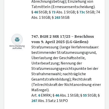
Abrechnungsbetrug); Einziehung von
Tatmitteln (Ermessensentscheidung).
§
46
StGB; §
73
Abs. 1 StGB; §
73c
StGB; 74
Abs. 1 StGB; §
263
StGB
747. BGH 2 StR 17/25 – Beschluss
vom 9. April 2025 (LG Gießen)
Entscheidung
Strafzumessung (lange Verfahrensdauer:
aufrufen
bestimmender Strafzumessungsgrund,
Überlastung der Geschäftsstelle,
Unterbesetzung; Nennung der
Strafzumessungsgesichtspunkte bei der
Strafrahmenwahl; nachträgliche
Gesamtstrafenbildung); Rechtskraft
(Teilrechtskraft der Nichtanordnung einer
Maßregel).
Art.
6
EMRK; §
46
Abs. 1 StGB; §
55
StGB; §
267
Abs. 3 Satz 1 StPO