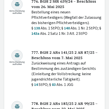
776. BGH 2 StR 639/24 – Beschluss
vom 26. Mai 2025
Entscheidung
Bestellung eines neuen
aufrufen
Pflichtverteidigers (Wegfall der Zulassung
des bisherigen Pflichtverteidigers).
§
138
Abs. 1 StPO; §
140
Abs. 1 Nr. 2 StPO; §
143a
Abs. 2 Satz 1 Nr. 3 Alt. 2 StPO
777. BGH 2 ARs 141/25 2 AR 87/25 –
Beschluss vom 7. Mai 2025
Entscheidung
Zurückweisung eines Antrags auf
aufrufen
Bestimmung des zuständigen Gerichts
(Einleitung der Vollstreckung: keine
jugendrichterliche Tätigkeit).
§
14
StPO; §
83
Abs. 1 JGG
778. BGH 2 ARs 185/25 2 AR 99/25 –
Beschluss vom 22. Mai 2025