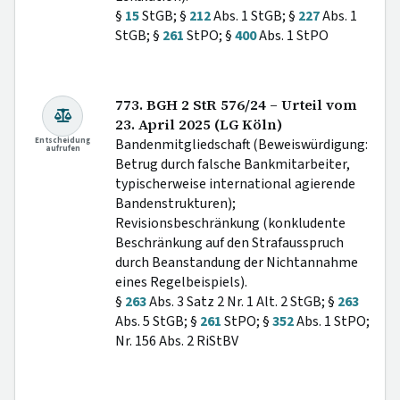
§
15
StGB; §
212
Abs. 1 StGB; §
227
Abs. 1
StGB; §
261
StPO; §
400
Abs. 1 StPO
773. BGH 2 StR 576/24 – Urteil vom
23. April 2025 (LG Köln)
Entscheidung
Bandenmitgliedschaft (Beweiswürdigung:
aufrufen
Betrug durch falsche Bankmitarbeiter,
typischerweise international agierende
Bandenstrukturen);
Revisionsbeschränkung (konkludente
Beschränkung auf den Strafausspruch
durch Beanstandung der Nichtannahme
eines Regelbeispiels).
§
263
Abs. 3 Satz 2 Nr. 1 Alt. 2 StGB; §
263
Abs. 5 StGB; §
261
StPO; §
352
Abs. 1 StPO;
Nr. 156 Abs. 2 RiStBV