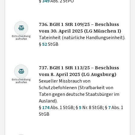
§
349
Abs. 2 StPO
736. BGH 1 StR 109/25 – Beschluss
vom 30. April 2025 (LG München I)
Entscheidung
Tateinheit (natürliche Handlungseinheit).
aufrufen
§
52
StGB
737. BGH 1 StR 113/25 – Beschluss
vom 8. April 2025 (LG Augsburg)
Entscheidung
Sexueller Missbrauch von
aufrufen
Schutzbefohlenen (Strafbarkeit von
Taten gegen deutsche Staatsbürger im
Ausland).
§
174
Abs. 1 StGB; §
5
Nr. 8 StGB; §
7
Abs. 1
StGB