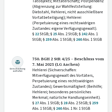
Tatobjekts; Mittäterschaft); Postpendenz
(Abgrenzung zur Wahlfeststellung:
Diebstahl, Hehlerei, nicht ausschließbare
Vortatbeteiligung); Hehlerei
(Perpetuierung eines rechtswidrigen
Zustandes: eigene Verfügungsgewalt).
§
22
StGB; §
25
Abs. 2 StGB; §
242
Abs. 1
StGB; §
259
Abs. 1 StGB; §
260
Abs. 1 StGB
750. BGH 2 StR 4/25 – Beschluss vom
7. Mai 2025 (LG Aachen)
Entscheidung
Hehlerei (Sichverschaffen:
aufrufen
Mitverfügungsgewalt des Vortäters,
Perpetuierung eines rechtswidrigen
Zustandes); Gewerbsmäßigkeit (Beihilfe;
Hehlerei; besonderes persönliches
Merkmal; natürliche Handlungseinheit).
§
27
Abs. 1 StGB; §
28
Abs. 2 StGB; §
259
Abs. 1 StGB; §
260
Abs. 1 Nr. 1 StGB