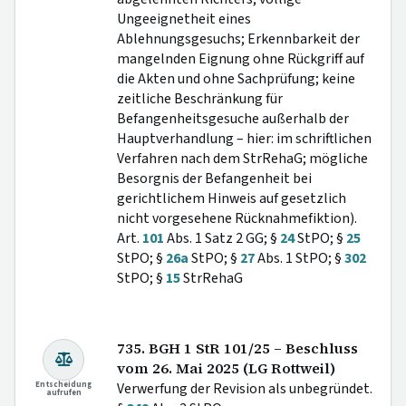
Ungeeignetheit eines
Ablehnungsgesuchs; Erkennbarkeit der
mangelnden Eignung ohne Rückgriff auf
die Akten und ohne Sachprüfung; keine
zeitliche Beschränkung für
Befangenheitsgesuche außerhalb der
Hauptverhandlung – hier: im schriftlichen
Verfahren nach dem StrRehaG; mögliche
Besorgnis der Befangenheit bei
gerichtlichem Hinweis auf gesetzlich
nicht vorgesehene Rücknahmefiktion).
Art.
101
Abs. 1 Satz 2 GG; §
24
StPO; §
25
StPO; §
26a
StPO; §
27
Abs. 1 StPO; §
302
StPO; §
15
StrRehaG
735. BGH 1 StR 101/25 – Beschluss
vom 26. Mai 2025 (LG Rottweil)
Entscheidung
Verwerfung der Revision als unbegründet.
aufrufen