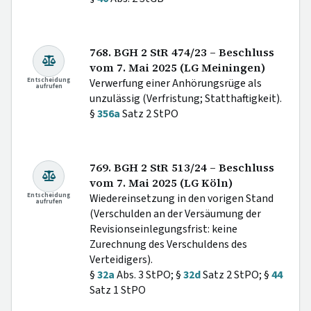
768. BGH 2 StR 474/23 – Beschluss
vom 7. Mai 2025 (LG Meiningen)
Entscheidung
Verwerfung einer Anhörungsrüge als
aufrufen
unzulässig (Verfristung; Statthaftigkeit).
§
356a
Satz 2 StPO
769. BGH 2 StR 513/24 – Beschluss
vom 7. Mai 2025 (LG Köln)
Entscheidung
Wiedereinsetzung in den vorigen Stand
aufrufen
(Verschulden an der Versäumung der
Revisionseinlegungsfrist: keine
Zurechnung des Verschuldens des
Verteidigers).
§
32a
Abs. 3 StPO; §
32d
Satz 2 StPO; §
44
Satz 1 StPO