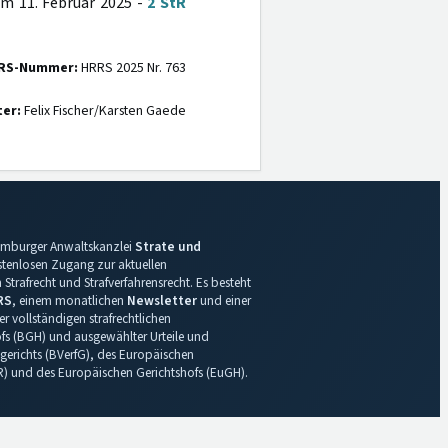
om 11. Februar 2025 -
2 StR
RS-Nummer:
HRRS 2025 Nr. 763
ter:
Felix Fischer/Karsten Gaede
 Hamburger Anwaltskanzlei
Strate und
ostenlosen Zugang zur aktuellen
Strafrecht und Strafverfahrensrecht. Es besteht
RS
, einem monatlichen
Newsletter
und einer
r vollständigen strafrechtlichen
s (BGH) und ausgewählter Urteile und
gerichts (BVerfG), des Europäischen
R) und des Europäischen Gerichtshofs (EuGH).