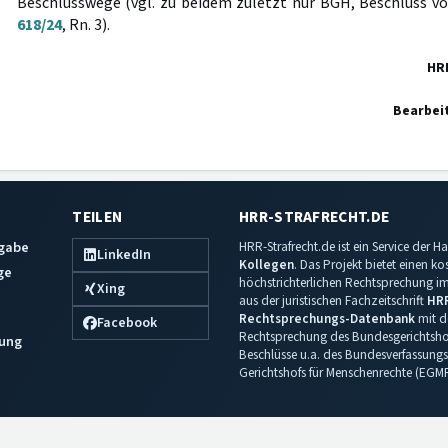
Beschlusswege (vgl. zu beidem zuletzt nur BGH, Beschluss v
618/24
, Rn. 3).
HR
Bearbei
TEILEN
HRR-STRAFRECHT.DE
sgabe
HRR-Strafrecht.de ist ein Service der
LinkedIn
Kollegen
. Das Projekt bietet einen k
ge
höchstrichterlichen Rechtsprechung im 
Xing
aus der juristischen Fachzeitschrift
HR
Rechtsprechungs-Datenbank
mit de
Facebook
Rechtsprechung des Bundesgerichtshof
ung
Beschlüsse u.a. des Bundesverfassungs
Gerichtshofs für Menschenrechte (EGM
Impressum
·
Datenschutz