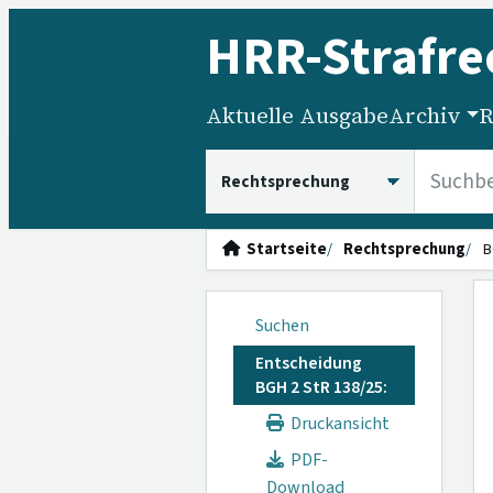
HRR
-Strafre
Aktuelle Ausgabe
Archiv
R
HRRS durchsuchen
Startseite
Rechtsprechung
B
Suchen
Entscheidung
BGH 2 StR 138/25:
Druckansicht
PDF-
Download