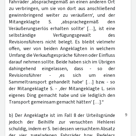
Fahrräder ‚absprachegemäß an einen anderen Ort
zu verbringen, um sie von dort aus anschließend
gewinnbringend weiter zu veräußern‘, und der
Mitangeklagte S. ‚absprachegemäß den
Veräußerungserlös erhalten sollte‘ […], ist eine
selbständige Verfügungsgewalt des
Revisionsführers nicht belegt. Es bleibt vielmehr
offen, wer von beiden Angeklagten in welchem
Umfang die Verkaufsgespräche führen oder Einfluss
darauf nehmen sollte. Beide haben sich im Übrigen
dahingehend eingelassen, dass - so der
Revisionsführer - ‚es sich um einen
Sammeltransport gehandelt habe‘ […] bzw. - so
der Mitangeklagte S. - ‚der Mitangeklagte L. sein
eigenes Ding gemacht habe und sie lediglich den
Transport gemeinsam gemacht hätten‘ […].“
9
b) Der Angeklagte ist im Fall 8 der Urteilsgründe
jedoch der Beihilfe zur versuchten Hehlerei
schuldig, indem er S. bei dessen versuchtem Absatz
der vier zugeladenen Fahrräder bzw. Pedelecs