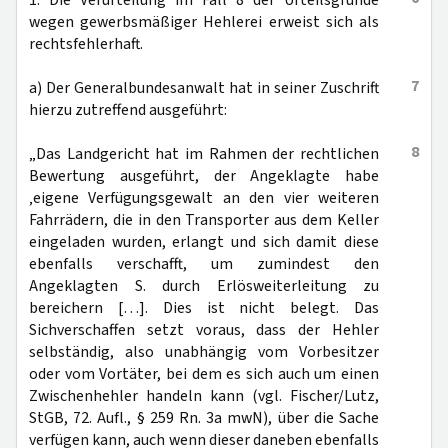
1. Die Verurteilung im Fall 8 der Urteilsgründe
wegen gewerbsmäßiger Hehlerei erweist sich als
rechtsfehlerhaft.
7
a) Der Generalbundesanwalt hat in seiner Zuschrift
hierzu zutreffend ausgeführt:
8
„Das Landgericht hat im Rahmen der rechtlichen
Bewertung ausgeführt, der Angeklagte habe
‚eigene Verfügungsgewalt an den vier weiteren
Fahrrädern, die in den Transporter aus dem Keller
eingeladen wurden, erlangt und sich damit diese
ebenfalls verschafft, um zumindest den
Angeklagten S. durch Erlösweiterleitung zu
bereichern […]. Dies ist nicht belegt. Das
Sichverschaffen setzt voraus, dass der Hehler
selbständig, also unabhängig vom Vorbesitzer
oder vom Vortäter, bei dem es sich auch um einen
Zwischenhehler handeln kann (vgl. Fischer/Lutz,
StGB, 72. Aufl., § 259 Rn. 3a mwN), über die Sache
verfügen kann, auch wenn dieser daneben ebenfalls