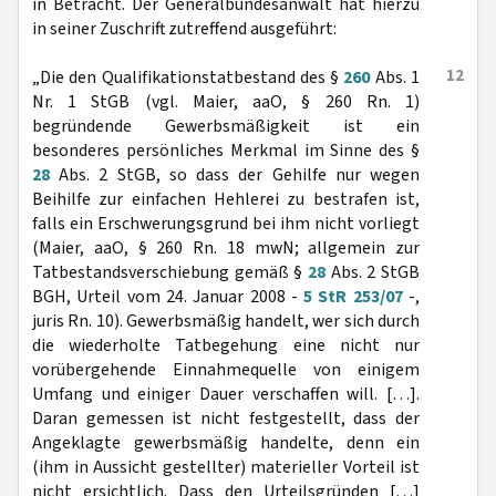
in Betracht. Der Generalbundesanwalt hat hierzu
in seiner Zuschrift zutreffend ausgeführt:
12
„Die den Qualifikationstatbestand des §
260
Abs. 1
Nr. 1 StGB (vgl. Maier, aaO, § 260 Rn. 1)
begründende Gewerbsmäßigkeit ist ein
besonderes persönliches Merkmal im Sinne des §
28
Abs. 2 StGB, so dass der Gehilfe nur wegen
Beihilfe zur einfachen Hehlerei zu bestrafen ist,
falls ein Erschwerungsgrund bei ihm nicht vorliegt
(Maier, aaO, § 260 Rn. 18 mwN; allgemein zur
Tatbestandsverschiebung gemäß §
28
Abs. 2 StGB
BGH, Urteil vom 24. Januar 2008 -
5 StR 253/07
-,
juris Rn. 10). Gewerbsmäßig handelt, wer sich durch
die wiederholte Tatbegehung eine nicht nur
vorübergehende Einnahmequelle von einigem
Umfang und einiger Dauer verschaffen will. […].
Daran gemessen ist nicht festgestellt, dass der
Angeklagte gewerbsmäßig handelte, denn ein
(ihm in Aussicht gestellter) materieller Vorteil ist
nicht ersichtlich. Dass den Urteilsgründen […]