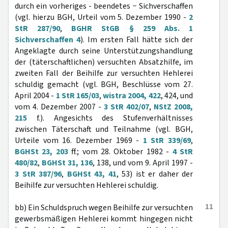
durch ein vorheriges - beendetes − Sichverschaffen
(vgl. hierzu BGH, Urteil vom 5. Dezember 1990 -
2
StR 287/90
,
BGHR StGB § 259 Abs. 1
Sichverschaffen 4
). Im ersten Fall hätte sich der
Angeklagte durch seine Unterstützungshandlung
der (täterschaftlichen) versuchten Absatzhilfe, im
zweiten Fall der Beihilfe zur versuchten Hehlerei
schuldig gemacht (vgl. BGH, Beschlüsse vom 27.
April 2004 -
1 StR 165/03
,
wistra 2004, 422
, 424, und
vom 4. Dezember 2007 -
3 StR 402/07
,
NStZ 2008,
215
f.). Angesichts des Stufenverhältnisses
zwischen Täterschaft und Teilnahme (vgl. BGH,
Urteile vom 16. Dezember 1969 -
1 StR 339/69
,
BGHSt 23, 203
ff.; vom 28. Oktober 1982 -
4 StR
480/82
,
BGHSt 31, 136
, 138, und vom 9. April 1997 -
3 StR 387/96
,
BGHSt 43, 41
, 53) ist er daher der
Beihilfe zur versuchten Hehlerei schuldig.
11
bb) Ein Schuldspruch wegen Beihilfe zur versuchten
gewerbsmäßigen Hehlerei kommt hingegen nicht