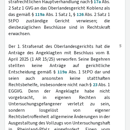
strafrechtlichen Hauptverhandlung nach §
17a
Abs.
2 Satz 1 GVG an das Oberlandesgericht Koblenz als
das gemäß §
119a
Abs. 1 Satz 1, §
126
Abs. 2 Satz 1
StPO zuständige Gericht verwiesen; die
diesbezüglichen Beschlüsse sind in Rechtskraft
erwachsen.
5
Der 1. Strafsenat des Oberlandesgerichts hat die
Anträge des Angeklagten mit Beschluss vom 8.
April 2025 (1 AR 15/25) verworfen. Seine Begehren
stellten keine Anträge auf gerichtliche
Entscheidung gemäß §
119a
Abs. 1 StPO dar und
seien auch ansonsten keine statthaften
Rechtsbehelfe, insbesondere nicht nach §
23
Abs. 1
EGGVG. Denn der Angeklagte habe nicht
vorgebracht, in eigenen Rechten als
Untersuchungsgefangener verletzt zu sein,
sondern losgelöst von eigener
Rechtsbetroffenheit allgemeine Änderungen in der
Ausgestaltung des Vollzugs von Untersuchungshaft
in Rheinland-Pfalz eingefordert. Einen vom