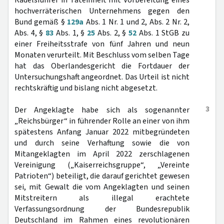
Rädelsführer in Tateinheit mit Vorbereitung eines
hochverräterischen Unternehmens gegen den
Bund gemäß §
129a
Abs. 1 Nr. 1 und 2, Abs. 2 Nr. 2,
Abs. 4, §
83
Abs. 1, §
25
Abs. 2, §
52
Abs. 1 StGB zu
einer Freiheitsstrafe von fünf Jahren und neun
Monaten verurteilt. Mit Beschluss vom selben Tage
hat das Oberlandesgericht die Fortdauer der
Untersuchungshaft angeordnet. Das Urteil ist nicht
rechtskräftig und bislang nicht abgesetzt.
3
Der Angeklagte habe sich als sogenannter
„Reichsbürger“ in führender Rolle an einer von ihm
spätestens Anfang Januar 2022 mitbegründeten
und durch seine Verhaftung sowie die von
Mitangeklagten im April 2022 zerschlagenen
Vereinigung („Kaiserreichsgruppe“, „Vereinte
Patrioten“) beteiligt, die darauf gerichtet gewesen
sei, mit Gewalt die vom Angeklagten und seinen
Mitstreitern als illegal erachtete
Verfassungsordnung der Bundesrepublik
Deutschland im Rahmen eines revolutionären