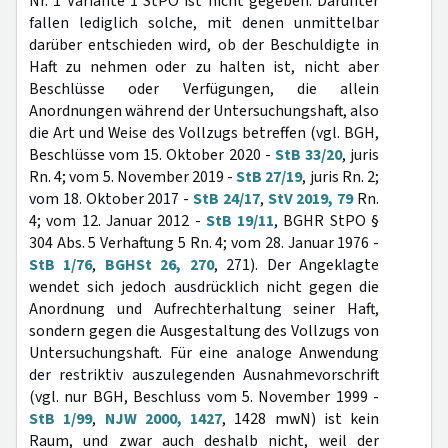
Nr. 1 Variante 1 StPO ist nicht gegeben. Darunter
fallen lediglich solche, mit denen unmittelbar
darüber entschieden wird, ob der Beschuldigte in
Haft zu nehmen oder zu halten ist, nicht aber
Beschlüsse oder Verfügungen, die allein
Anordnungen während der Untersuchungshaft, also
die Art und Weise des Vollzugs betreffen (vgl. BGH,
Beschlüsse vom 15. Oktober 2020 -
StB 33/20
, juris
Rn. 4; vom 5. November 2019 -
StB 27/19
, juris Rn. 2;
vom 18. Oktober 2017 -
StB 24/17
,
StV 2019, 79
Rn.
4; vom 12. Januar 2012 -
StB 19/11
, BGHR StPO §
304 Abs. 5 Verhaftung 5 Rn. 4; vom 28. Januar 1976 -
StB 1/76
,
BGHSt 26, 270
, 271). Der Angeklagte
wendet sich jedoch ausdrücklich nicht gegen die
Anordnung und Aufrechterhaltung seiner Haft,
sondern gegen die Ausgestaltung des Vollzugs von
Untersuchungshaft. Für eine analoge Anwendung
der restriktiv auszulegenden Ausnahmevorschrift
(vgl. nur BGH, Beschluss vom 5. November 1999 -
StB 1/99
,
NJW 2000, 1427
, 1428 mwN) ist kein
Raum, und zwar auch deshalb nicht, weil der