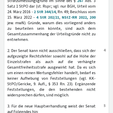
Strafzumessungsgrund im Sinne des §
267
Abs. 3
Satz 1 StPO dar (st. Rspr.; vgl. nur BGH, Urteil vom
24. März 2016 -
2 StR 344/14
, Rn. 49; Beschluss vom
15. März 2022 -
4 StR 202/21
,
NStZ-RR 2022, 200
jew. mwN). Gründe, warum dies vorliegend anders
zu beurteilen sein könnte, sind auch dem
Gesamtzusammenhang der Urteilsgründe nicht zu
entnehmen.
4
2. Der Senat kann nicht ausschließen, dass sich der
aufgezeigte Rechtsfehler sowohl auf die Höhe der
Einzelstrafen als auch auf die verhängte
Gesamtfreiheitsstrafe ausgewirkt hat. Da es sich
um einen reinen Wertungsfehler handelt, bedarf es
keiner Aufhebung von Feststellungen (vgl. KK-
StPO/Gericke, 9. Aufl., § 353 Rn. 23). Ergänzende
Feststellungen, die den bestehenden nicht
widersprechen dürfen, sind möglich.
5
3. Für die neue Hauptverhandlung weist der Senat
auf Folgendes hin: