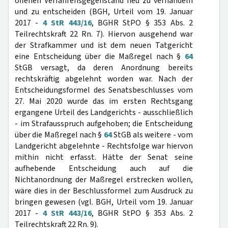
offenen Verfahrensgegenstand neu zu verhandeln
und zu entscheiden (BGH, Urteil vom 19. Januar
2017 -
4 StR 443/16
, BGHR StPO § 353 Abs. 2
Teilrechtskraft 22 Rn. 7). Hiervon ausgehend war
der Strafkammer und ist dem neuen Tatgericht
eine Entscheidung über die Maßregel nach §
64
StGB versagt, da deren Anordnung bereits
rechtskräftig abgelehnt worden war. Nach der
Entscheidungsformel des Senatsbeschlusses vom
27. Mai 2020 wurde das im ersten Rechtsgang
ergangene Urteil des Landgerichts - ausschließlich
- im Strafausspruch aufgehoben; die Entscheidung
über die Maßregel nach §
64
StGB als weitere - vom
Landgericht abgelehnte - Rechtsfolge war hiervon
mithin nicht erfasst. Hätte der Senat seine
aufhebende Entscheidung auch auf die
Nichtanordnung der Maßregel erstrecken wollen,
wäre dies in der Beschlussformel zum Ausdruck zu
bringen gewesen (vgl. BGH, Urteil vom 19. Januar
2017 -
4 StR 443/16
, BGHR StPO § 353 Abs. 2
Teilrechtskraft 22 Rn. 9).