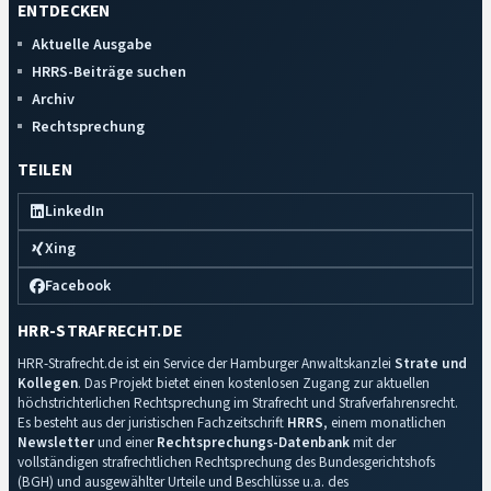
ENTDECKEN
Aktuelle Ausgabe
HRRS-Beiträge suchen
Archiv
Rechtsprechung
TEILEN
LinkedIn
Xing
Facebook
HRR-STRAFRECHT.DE
HRR-Strafrecht.de ist ein Service der Hamburger Anwaltskanzlei
Strate und
Kollegen
. Das Projekt bietet einen kostenlosen Zugang zur aktuellen
höchstrichterlichen Rechtsprechung im Strafrecht und Strafverfahrensrecht.
Es besteht aus der juristischen Fachzeitschrift
HRRS
, einem monatlichen
Newsletter
und einer
Rechtsprechungs-Datenbank
mit der
vollständigen strafrechtlichen Rechtsprechung des Bundesgerichtshofs
(BGH) und ausgewählter Urteile und Beschlüsse u.a. des