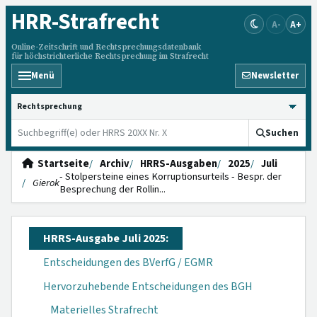
HRR
-Strafrecht
A-
A+
Online-Zeitschrift und Rechtsprechungsdatenbank
für höchstrichterliche Rechtsprechung im Strafrecht
Menü
Newsletter
HRRS durchsuchen
Suchen
Startseite
Archiv
HRRS-Ausgaben
2025
Juli
- Stolpersteine eines Korruptionsurteils - Bespr. der
Gierok
Besprechung der Rollin...
HRRS-Ausgabe Juli 2025:
Entscheidungen des BVerfG / EGMR
Hervorzuhebende Entscheidungen des BGH
Materielles Strafrecht