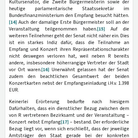
Kultursenator, die Zweite Bürgermeisterin sowie der
heutige parlamentarische Staatssekretär im
Bundesfinanzministerium den Empfang besucht hätten.
[14]
Auch der damalige Erste Bürgermeister soll an der
Veranstaltung teilgenommen haben.
[15]
Auf die
weiteren Teilnehmer geht der Senat nicht näher ein. Dies
ist ein starkes Indiz dafür, dass die Teilnahme an
Empfang und Konzert ihren Repräsentationscharakter
nicht deswegen verloren hat, weil neben R bereits
andere, insbesondere höherrangige Vertreter der Stadt
vor Ort waren.
[16]
Unerwähnt gelassen hat der Senat
zudem den beachtlichen Gesamtwert der beiden
Konzertkarten nebst der Empfangseinladung i.H.v. 1.398
EUR.
Keinerlei Erörterung bedurfte nach hiesigem
Dafürhalten, dass ein dienstlicher Bezug zwischen dem
von R vertretenen Bezirksamt und der Veranstaltung –
Konzert nebst Empfang
[17]
– bestand. Der erforderliche
Bezug liegt vor, wenn sich erschließt, dass der jeweilige
Amtsträger den Staat gerade bei der konkreten