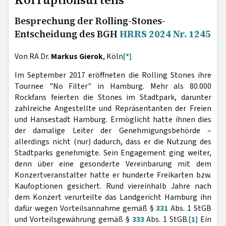
Besprechung der Rolling-Stones-
Entscheidung des BGH
HRRS 2024 Nr. 1245
Von RA Dr.
Markus Gierok
, Köln
[*]
Im September 2017 eröffneten die Rolling Stones ihre
Tournee "No Filter" in Hamburg. Mehr als 80.000
Rockfans feierten die Stones im Stadtpark, darunter
zahlreiche Angestellte und Repräsentanten der Freien
und Hansestadt Hamburg. Ermöglicht hatte ihnen dies
der damalige Leiter der Genehmigungsbehörde –
allerdings nicht (nur) dadurch, dass er die Nutzung des
Stadtparks genehmigte. Sein Engagement ging weiter,
denn über eine gesonderte Vereinbarung mit dem
Konzertveranstalter hatte er hunderte Freikarten bzw.
Kaufoptionen gesichert. Rund viereinhalb Jahre nach
dem Konzert verurteilte das Landgericht Hamburg ihn
dafür wegen Vorteilsannahme gemäß §
331
Abs. 1 StGB
und Vorteilsgewährung gemäß §
333
Abs. 1 StGB.
[1]
Ein