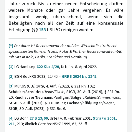
Jahre zurück. Bis zu einer neuen Entscheidung dürften
weitere Monate oder gar Jahre vergehen. Es wäre
insgesamt wenig überraschend, wenn sich die
Beteiligten nach all der Zeit auf eine konsensuale
Erledigung (§§
153
f. StPO) einigen würden.
[*]
Der Autor ist Rechtsanwalt der auf das Wirtschaftsstrafrecht
spezialisierten Kanzlei Tsambikakis & Partner Rechtsanwälte mbB,
mit Sitz in Köln, Berlin, Frankfurt und Hamburg.
[1]
LG Hamburg
622 KLs 4/20
, Urteil v. 8. April 2022.
[2]
BGH BeckRS 2023, 22445 =
HRRS 2024 Nr. 1245
.
[3]
MüKoStGB/
Korte
, 4. Aufl. (2022), § 331 Rn. 102;
Schönke/Schröder/
Heine/Eisele
, StGB, 30. Aufl. (2019), § 331 Rn.
20; Kindhäuser/Neumann/Paeffgen/Saliger/
Kuhlen/Zimmermann
,
StGB, 6. Aufl. (2023), § 331 Rn. 73; Lackner/Kühl/Heger/
Heger
,
StGB, 30. Aufl. (2023), § 331 Rn. 6.
[4]
LG Bonn
27 B 13/00
, Urteil v. 8. Februar 2001,
StraFo 2001,
211
, 213; ähnlich
Dauster
NStZ 1999, 63, 65 ff.