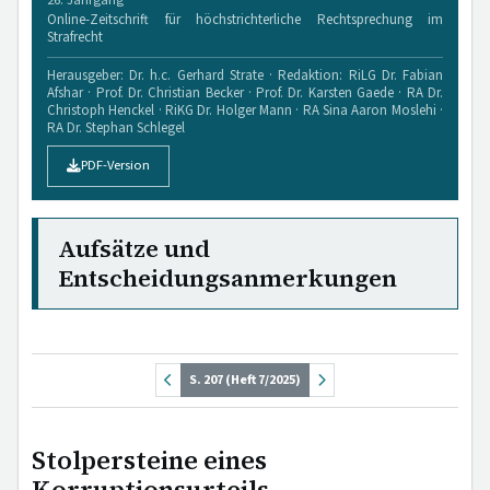
26. Jahrgang
Online-Zeitschrift für höchstrichterliche Rechtsprechung im
Strafrecht
Herausgeber: Dr. h.c. Gerhard Strate · Redaktion: RiLG Dr. Fabian
Afshar · Prof. Dr. Christian Becker · Prof. Dr. Karsten Gaede · RA Dr.
Christoph Henckel · RiKG Dr. Holger Mann · RA Sina Aaron Moslehi ·
RA Dr. Stephan Schlegel
PDF-Version
Aufsätze und
Entscheidungsanmerkungen
S. 207 (Heft 7/2025)
Stolpersteine eines
Korruptionsurteils