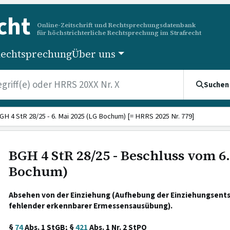
cht
Online-Zeitschrift und Rechtsprechungsdatenbank
für höchstrichterliche Rechtsprechung im Strafrecht
echtsprechung
Über uns
Suchen
GH 4 StR 28/25 - 6. Mai 2025 (LG Bochum) [= HRRS 2025 Nr. 779]
BGH 4 StR 28/25 - Beschluss vom 6.
Bochum)
Absehen von der Einziehung (Aufhebung der Einziehungsen
fehlender erkennbarer Ermessensausübung).
§
74
Abs. 1 StGB; §
421
Abs. 1 Nr. 2 StPO