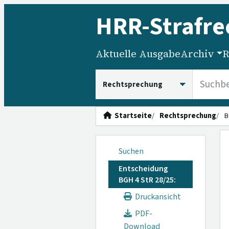
HRR
-Strafre
Aktuelle Ausgabe
Archiv
R
HRRS durchsuchen
Startseite
Rechtsprechung
B
Suchen
Entscheidung
BGH 4 StR 28/25:
Druckansicht
PDF-
Download