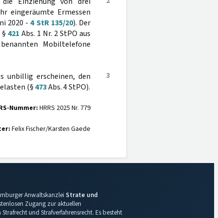
2
die Einziehung von drei
 ihr eingeräumte Ermessen
ni 2020 -
4 StR 135/20
). Der
ß §
421
Abs. 1 Nr. 2 StPO aus
benannten Mobiltelefone
3
ls unbillig erscheinen, den
elasten (§
473
Abs. 4 StPO).
RS-Nummer:
HRRS 2025 Nr. 779
ter:
Felix Fischer/Karsten Gaede
 Hamburger Anwaltskanzlei
Strate und
ostenlosen Zugang zur aktuellen
Strafrecht und Strafverfahrensrecht. Es besteht