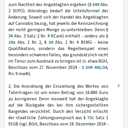
zum Nachteil des Angeklagten ergeben (§
349
Abs.
2 StPO). Allerdings bedarf die Urteilsformel der
Änderung. Soweit sich der Handel des Angeklagten
auf Cannabis bezog, hat jeweils die Kennzeichnung
der nicht geringen Menge zu unterbleiben. Denn §
34 Abs. 3 Satz 2 Nr. 4 KCanG enthält - anders als §
29a
Abs. 1 Nr. 2, §
30
Abs. 1 Nr. 4 BtMG - keine
Qualifikation, sondern das Regelbeispiel eines
besonders schweren Falles, das grundsätzlich nicht
im Tenor zum Ausdruck zu bringen ist (s. etwa BGH,
Beschluss vom 27. November 2024 -
3 StR 441/24
,
Rn. 9 mwN).
3
2. Die Anordnung der Einziehung des Wertes von
Taterträgen ist um einen Betrag von 16.880 Euro
zu korrigieren. Denn insoweit hat der Angeklagte
auf die Rückgabe des bei ihm sichergestellten
Bargeldes verzichtet. Durch den Verzicht erlischt
der staatliche Zahlungsanspruch aus §
73c
Satz 1
StGB (vgl. BGH, Beschluss vom 18. Dezember 2024 -