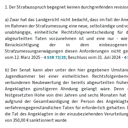
1. Der Strafausspruch begegnet keinen durchgreifenden revisi
a) Zwar hat das Landgericht nicht bedacht, dass im Fall der A
im Rahmen der Strafzumessung eine neue, selbständige und vo
unabhängige, einheitliche Rechtsfolgenentscheidung für 
abgeurteilten Taten vorzunehmen ist und eine nur - wie 
Berücksichtigung der in dem einbezogene
Strafzumessungserwägungen diesen Anforderungen nicht ge
vom 12. März 2025 -
4 StR 73/25
; Beschluss vom 31. Juli 2024 -
4 
b) Der Senat kann aber unter den hier gegebenen Umständ
Jugendkammer bei einer einheitlichen Rechtsfolgenbe
verbundenen Neubewertung der bereits abgeurteilten früher
Angeklagten günstigeren Ahndung gelangt wäre. Denn e
festgesetzten Höhe von drei Jahren und sechs Monaten hat
aufgrund der Gesamtwürdigung der Person des Angeklagt
verfahrensgegenständlichen Taten für erforderlich gehalten. 
die Tat des Angeklagten in der einzubeziehenden Verurteilung
von 350,00 € sanktioniert wurde.