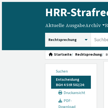
HRR
-Strafre
Aktuelle Ausgabe
Archiv
R
HRRS durchsuchen
Startseite
Rechtsprechung
B
Suchen
Entscheidung
BGH 4 StR 502/24:
Druckansicht
PDF-
Download