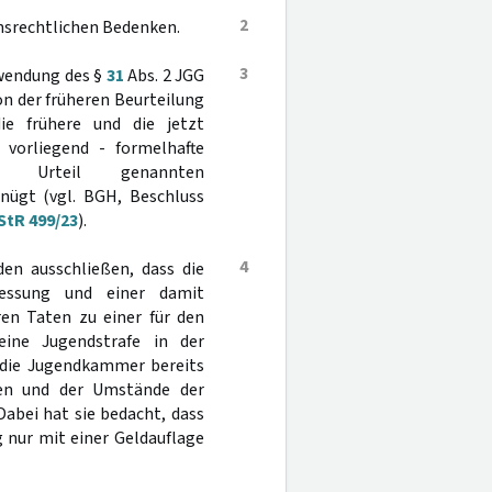
2
onsrechtlichen Bedenken.
3
nwendung des §
31
Abs. 2 JGG
n der früheren Beurteilung
die frühere und die jetzt
vorliegend - formelhafte
n Urteil genannten
nügt (vgl. BGH, Beschluss
StR 499/23
).
4
en ausschließen, dass die
messung und einer damit
en Taten zu einer für den
ine Jugendstrafe in der
 die Jugendkammer bereits
en und der Umstände der
Dabei hat sie bedacht, dass
 nur mit einer Geldauflage