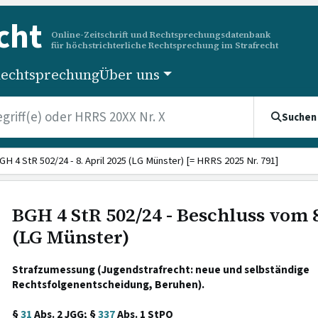
cht
Online-Zeitschrift und Rechtsprechungsdatenbank
für höchstrichterliche Rechtsprechung im Strafrecht
echtsprechung
Über uns
Suchen
GH 4 StR 502/24 - 8. April 2025 (LG Münster) [= HRRS 2025 Nr. 791]
BGH 4 StR 502/24 - Beschluss vom 8
(LG Münster)
Strafzumessung (Jugendstrafrecht: neue und selbständige
Rechtsfolgenentscheidung, Beruhen).
§
31
Abs. 2 JGG; §
337
Abs. 1 StPO