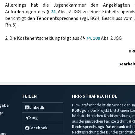
Allerdings hat die Jugendkammer den Angeklagten 
Anforderungen des §
31
Abs. 2 JGG zu einer Einheitsjugendst
berichtigt den Tenor entsprechend (vgl. BGH, Beschluss vom 1
Rn. 5).
2. Die Kostenentscheidung folgt aus §§
74
,
109
Abs. 2 JGG.
HR
Bearbei
TEILEN
HRR-STRAFRECHT.DE
sgabe
HRR-Strafrecht.de ist ein Service der
LinkedIn
Kollegen
. Das Projekt bietet einen k
ge
höchstrichterlichen Rechtsprechung im 
Xing
aus der juristischen Fachzeitschrift
HR
Rechtsprechungs-Datenbank
mit de
Facebook
Rechtsprechung des Bundesgerichtshof
ung