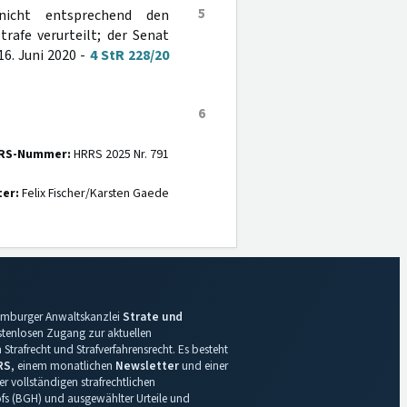
5
nicht entsprechend den
rafe verurteilt; der Senat
6. Juni 2020 -
4 StR 228/20
6
RS-Nummer:
HRRS 2025 Nr. 791
ter:
Felix Fischer/Karsten Gaede
 Hamburger Anwaltskanzlei
Strate und
ostenlosen Zugang zur aktuellen
Strafrecht und Strafverfahrensrecht. Es besteht
RS
, einem monatlichen
Newsletter
und einer
r vollständigen strafrechtlichen
s (BGH) und ausgewählter Urteile und