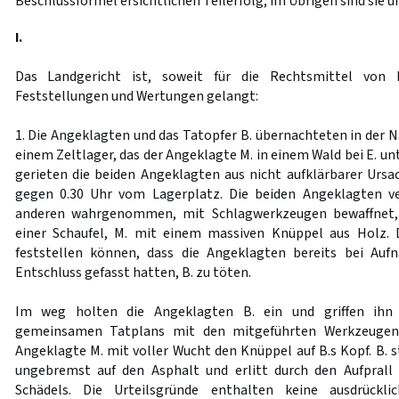
Beschlussformel ersichtlichen Teilerfolg; im Übrigen sind sie 
I.
Das Landgericht ist, soweit für die Rechtsmittel von 
Feststellungen und Wertungen gelangt:
1. Die Angeklagten und das Tatopfer B. übernachteten in der Na
einem Zeltlager, das der Angeklagte M. in einem Wald bei E. un
gerieten die beiden Angeklagten aus nicht aufklärbarer Ursach
gegen 0.30 Uhr vom Lagerplatz. Die beiden Angeklagten ve
anderen wahrgenommen, mit Schlagwerkzeugen bewaffnet,
einer Schaufel, M. mit einem massiven Knüppel aus Holz. 
feststellen können, dass die Angeklagten bereits bei Au
Entschluss gefasst hatten, B. zu töten.
Im weg holten die Angeklagten B. ein und griffen ihn 
gemeinsamen Tatplans mit den mitgeführten Werkzeugen 
Angeklagte M. mit voller Wucht den Knüppel auf B.s Kopf. B. 
ungebremst auf den Asphalt und erlitt durch den Aufprall
Schädels. Die Urteilsgründe enthalten keine ausdrückl