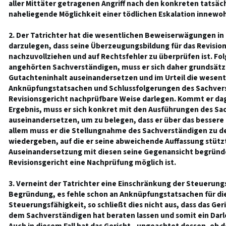
aller Mittäter getragenen Angriff nach den konkreten tatsä
naheliegende Möglichkeit einer tödlichen Eskalation innewo
2. Der Tatrichter hat die wesentlichen Beweiserwägungen in
darzulegen, dass seine Überzeugungsbildung für das Revisio
nachzuvollziehen und auf Rechtsfehler zu überprüfen ist. Fo
angehörten Sachverständigen, muss er sich daher grundsätz
Gutachteninhalt auseinandersetzen und im Urteil die wesent
Anknüpfungstatsachen und Schlussfolgerungen des Sachverst
Revisionsgericht nachprüfbare Weise darlegen. Kommt er d
Ergebnis, muss er sich konkret mit den Ausführungen des S
auseinandersetzen, um zu belegen, dass er über das bessere 
allem muss er die Stellungnahme des Sachverständigen zu 
wiedergeben, auf die er seine abweichende Auffassung stütz
Auseinandersetzung mit diesen seine Gegenansicht begrün
Revisionsgericht eine Nachprüfung möglich ist.
3. Verneint der Tatrichter eine Einschränkung der Steuerung
Begründung, es fehle schon an Anknüpfungstatsachen für die
Steuerungsfähigkeit, so schließt dies nicht aus, dass das Ger
dem Sachverständigen hat beraten lassen und somit ein Dar