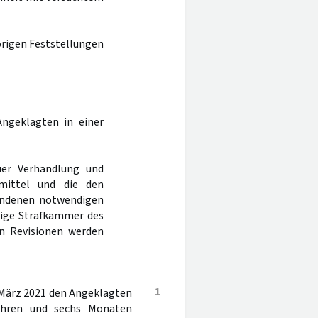
örigen Feststellungen
ngeklagten in einer
er Verhandlung und
mittel und die den
andenen notwendigen
dige Strafkammer des
en Revisionen werden
1
 März 2021 den Angeklagten
ahren und sechs Monaten