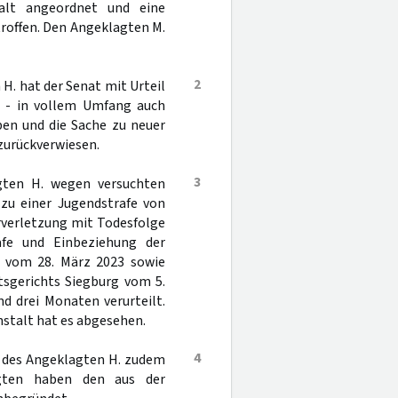
talt angeordnet und eine
roffen. Den Angeklagten M.
2
H. hat der Senat mit Urteil
ts - in vollem Umfang auch
ben und die Sache zu neuer
urückverwiesen.
3
gten H. wegen versuchten
 zu einer Jugendstrafe von
rverletzung mit Todesfolge
afe und Einbeziehung der
n vom 28. März 2023 sowie
tsgerichts Siegburg vom 5.
nd drei Monaten verurteilt.
stalt hat es abgesehen.
4
s des Angeklagten H. zudem
agten haben den aus der