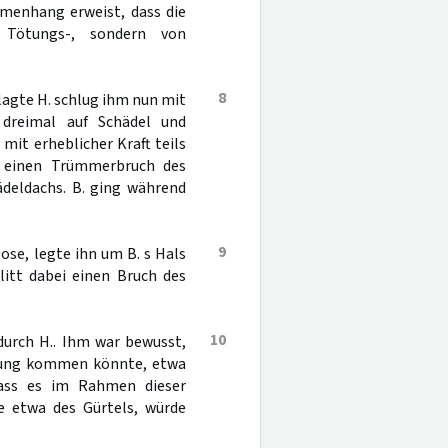
mmenhang erweist, dass die
 Tötungs-, sondern von
8
lagte H. schlug ihm nun mit
 dreimal auf Schädel und
 mit erheblicher Kraft teils
n einen Trümmerbruch des
ädeldachs. B. ging während
9
ose, legte ihn um B. s Hals
litt dabei einen Bruch des
10
durch H.. Ihm war bewusst,
rkung kommen könnte, etwa
dass es im Rahmen dieser
e etwa des Gürtels, würde