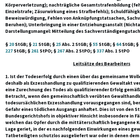
Körperverletzung); nachträgliche Gesamtstrafenbildung (feh
Einzelstrafe; Zäsurwirkung eines Strafbefehls); Schuldfähig
Beweiswürdigung, Fehlen von Anknüpfungstatsachen, Sach
Beruhen); Unterbringung in einer Entziehungsanstalt (Nicht
Darstellungsmangel: Mitteilung des Sachverständigengutach
§
20
StGB; §
21
StGB; §
25
Abs. 2 StGB; §
55
StGB; §
64
StGB; §
227
StGB; §
261
StPO; §
267
Abs. 2 StPO; §
337
Abs. 1 StPO
Leitsätze des Bearbeiters
1. Ist der Todeserfolg durch einen über das gemeinsame Wo
deshalb als Exzesshandlung zu qualifizierenden Gewaltakt 
eine Zurechnung des Todes als qualifizierender Erfolg gemäß
Betracht, wenn den gemeinschaftlich verübten Gewalthandlu
todesursächlichen Exzesshandlung vorausgegangen sind, bere
Gefahr eines tödlichen Ausgangs anhaftet. Dies ist von den S
Bundesgerichtshofs in objektiver Hinsicht insbesondere in Fä
welchen das Opfer durch die mittäterschaftlich begangene K
Lage geriet, in der es nachfolgenden Einwirkungen eines ge
Tatbeteiligten schutzlos ausgeliefert war oder in denen d