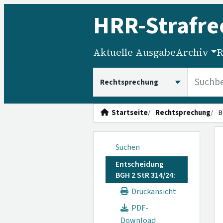
HRR
-Strafre
Aktuelle Ausgabe
Archiv
R
HRRS durchsuchen
Startseite
Rechtsprechung
B
Suchen
Entscheidung
BGH 2 StR 314/24:
Druckansicht
PDF-
Download