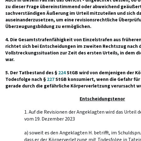
Auch in diesem Fall hat das Gericht - ungeachtet dessen, ob 
zu dieser Frage übereinstimmend oder abweichend geäußert h
sachverständigen Äußerung im Urteil mitzuteilen und sich d
auseinanderzusetzen, um eine revisionsrechtliche Überprüfu
Überzeugungsbildung zu ermöglichen.
4. Die Gesamtstrafenfähigkeit von Einzelstrafen aus frühere
richtet sich bei Entscheidungen im zweiten Rechtszug nach 
Vollstreckungssituation zur Zeit des ersten Urteils, in dem 
war.
5. Der Tatbestand des §
224
StGB wird von demjenigen der Kö
Todesfolge nach §
227
StGB konsumiert, wenn die Gefahr für
gerade durch die gefährliche Körperverletzung verursacht w
Entscheidungstenor
1. Auf die Revisionen der Angeklagten wird das Urteil
vom 19. Dezember 2023
a) soweit es den Angeklagten H. betrifft, im Schuldsp
dass er der Körperverletzung mit Todesfolge in Tate