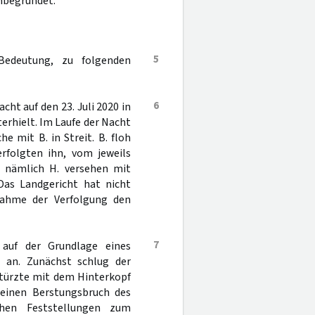
unbegründet.
5
Bedeutung, zu folgenden
6
cht auf den 23. Juli 2020 in
terhielt. Im Laufe der Nacht
e mit B. in Streit. B. floh
rfolgten ihn, vom jeweils
 nämlich H. versehen mit
Das Landgericht hat nicht
fnahme der Verfolgung den
7
auf der Grundlage eines
an. Zunächst schlug der
stürzte mit dem Hinterkopf
 einen Berstungsbruch des
ichen Feststellungen zum