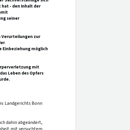
der Sachverständige sich
at - den Inhalt der
amit
ng seiner
n Verurteilungen zur
der
die Einbeziehung möglich
rperverletzung mit
 das Leben des Opfers
urde.
 des Landgerichts Bonn
ruch dahin abgeändert,
inheit mit versuchtem