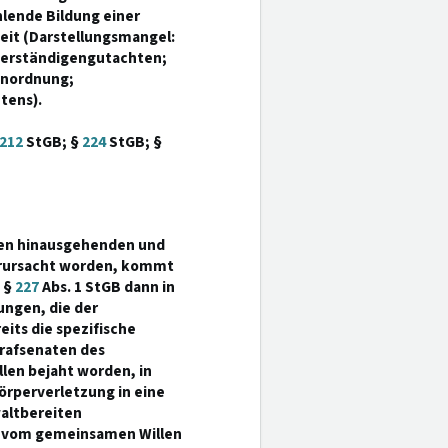
lende Bildung einer
keit (Darstellungsmangel:
verständigengutachten;
anordnung;
tens).
212
StGB; §
224
StGB; §
llen hinausgehenden und
verursacht worden, kommt
 §
227
Abs. 1 StGB dann in
ngen, die der
its die spezifische
trafsenaten des
llen bejaht worden, in
örperverletzung in eine
waltbereiten
em vom gemeinsamen Willen