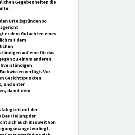
chlichen Gegebenheiten die
hnte.
 den Urteilsgründen so
nsgericht
lgt er dem Gutachten eines
lich mit dem
lichen
ändigen auf eine für das
agegen zu einem anderen
achverständigen
Fachwissen verfügt. Vor
den Gesichtspunkten
t, und unter
den, damit dem
sfähigkeit mit der
 Beurteilung der
icht sich auch insoweit von
legungsmangel vorliegt.