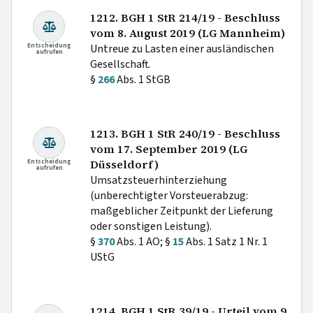
1212. BGH 1 StR 214/19 - Beschluss
vom 8. August 2019 (LG Mannheim)
Entscheidung
Untreue zu Lasten einer ausländischen
aufrufen
Gesellschaft.
§
266
Abs. 1 StGB
1213. BGH 1 StR 240/19 - Beschluss
vom 17. September 2019 (LG
Entscheidung
Düsseldorf)
aufrufen
Umsatzsteuerhinterziehung
(unberechtigter Vorsteuerabzug:
maßgeblicher Zeitpunkt der Lieferung
oder sonstigen Leistung).
§
370
Abs. 1 AO; §
15
Abs. 1 Satz 1 Nr. 1
UStG
1214. BGH 1 StR 39/19 - Urteil vom 9.