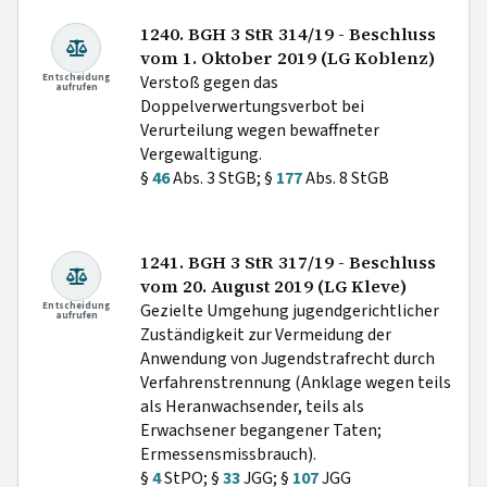
1240. BGH 3 StR 314/19 - Beschluss
vom 1. Oktober 2019 (LG Koblenz)
Entscheidung
Verstoß gegen das
aufrufen
Doppelverwertungsverbot bei
Verurteilung wegen bewaffneter
Vergewaltigung.
§
46
Abs. 3 StGB; §
177
Abs. 8 StGB
1241. BGH 3 StR 317/19 - Beschluss
vom 20. August 2019 (LG Kleve)
Entscheidung
Gezielte Umgehung jugendgerichtlicher
aufrufen
Zuständigkeit zur Vermeidung der
Anwendung von Jugendstrafrecht durch
Verfahrenstrennung (Anklage wegen teils
als Heranwachsender, teils als
Erwachsener begangener Taten;
Ermessensmissbrauch).
§
4
StPO; §
33
JGG; §
107
JGG