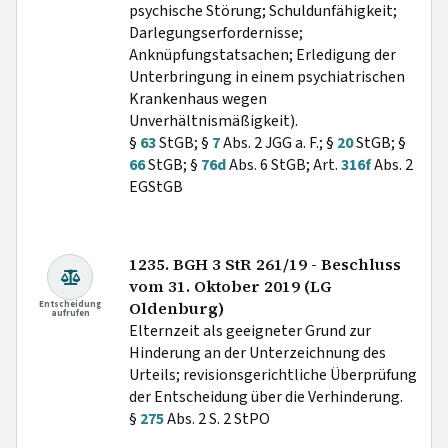
psychische Störung; Schuldunfähigkeit;
Darlegungserfordernisse;
Anknüpfungstatsachen; Erledigung der
Unterbringung in einem psychiatrischen
Krankenhaus wegen
Unverhältnismäßigkeit).
§
63
StGB; §
7
Abs. 2 JGG a. F.; §
20
StGB; §
66
StGB; §
76d
Abs. 6 StGB; Art.
316f
Abs. 2
EGStGB
1235. BGH 3 StR 261/19 - Beschluss
vom 31. Oktober 2019 (LG
Entscheidung
Oldenburg)
aufrufen
Elternzeit als geeigneter Grund zur
Hinderung an der Unterzeichnung des
Urteils; revisionsgerichtliche Überprüfung
der Entscheidung über die Verhinderung.
§
275
Abs. 2 S. 2 StPO