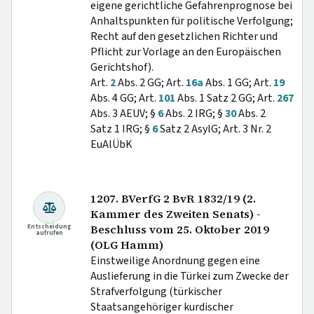
eigene gerichtliche Gefahrenprognose bei
Anhaltspunkten für politische Verfolgung;
Recht auf den gesetzlichen Richter und
Pflicht zur Vorlage an den Europäischen
Gerichtshof).
Art.
2
Abs. 2 GG; Art.
16a
Abs. 1 GG; Art.
19
Abs. 4 GG; Art.
101
Abs. 1 Satz 2 GG; Art.
267
Abs. 3 AEUV; §
6
Abs. 2 IRG; §
30
Abs. 2
Satz 1 IRG; §
6
Satz 2 AsylG; Art. 3 Nr. 2
EuAlÜbK
1207. BVerfG 2 BvR 1832/19 (2.
Kammer des Zweiten Senats) -
Entscheidung
Beschluss vom 25. Oktober 2019
aufrufen
(OLG Hamm)
Einstweilige Anordnung gegen eine
Auslieferung in die Türkei zum Zwecke der
Strafverfolgung (türkischer
Staatsangehöriger kurdischer