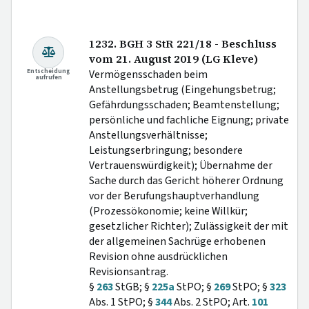
1232. BGH 3 StR 221/18 - Beschluss
vom 21. August 2019 (LG Kleve)
Entscheidung
Vermögensschaden beim
aufrufen
Anstellungsbetrug (Eingehungsbetrug;
Gefährdungsschaden; Beamtenstellung;
persönliche und fachliche Eignung; private
Anstellungsverhältnisse;
Leistungserbringung; besondere
Vertrauenswürdigkeit); Übernahme der
Sache durch das Gericht höherer Ordnung
vor der Berufungshauptverhandlung
(Prozessökonomie; keine Willkür;
gesetzlicher Richter); Zulässigkeit der mit
der allgemeinen Sachrüge erhobenen
Revision ohne ausdrücklichen
Revisionsantrag.
§
263
StGB; §
225a
StPO; §
269
StPO; §
323
Abs. 1 StPO; §
344
Abs. 2 StPO; Art.
101