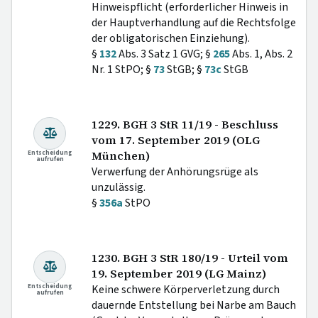
Hinweispflicht (erforderlicher Hinweis in
der Hauptverhandlung auf die Rechtsfolge
der obligatorischen Einziehung).
§
132
Abs. 3 Satz 1 GVG; §
265
Abs. 1, Abs. 2
Nr. 1 StPO; §
73
StGB; §
73c
StGB
1229. BGH 3 StR 11/19 - Beschluss
vom 17. September 2019 (OLG
Entscheidung
München)
aufrufen
Verwerfung der Anhörungsrüge als
unzulässig.
§
356a
StPO
1230. BGH 3 StR 180/19 - Urteil vom
19. September 2019 (LG Mainz)
Entscheidung
Keine schwere Körperverletzung durch
aufrufen
dauernde Entstellung bei Narbe am Bauch