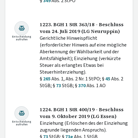
§
349
Abs. 2 StPO
1223. BGH 1 StR 363/18 - Beschluss
vom 24. Juli 2019 (LG Neuruppin)
Entscheidung
Gerichtliche Hinweispflicht
aufrufen
(erforderlicher Hinweis auf eine mögliche
Aberkennung der Wählbarkeit und der
Amtsfähigkeit); Einziehung (verkürzte
Steuer als erlangtes Etwas bei
Steuerhinterziehung).
§
265
Abs. 1, Abs. 2 Nr. 1 StPO; §
45
Abs. 2
StGB; §
73
StGB; §
370
Abs. 1 AO
1224. BGH 1 StR 400/19 - Beschluss
vom 9. Oktober 2019 (LG Essen)
Entscheidung
Einziehung (Erlöschen des der Einziehung
aufrufen
zugrunde liegenden Anspruchs).
§
73
StGB; §
73e
Abs. 1 StGB