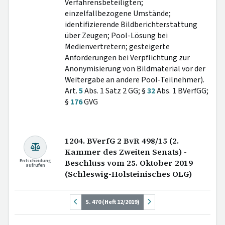
Verfahrensbeteiligten;
einzelfallbezogene Umstände;
identifizierende Bildberichterstattung
über Zeugen; Pool-Lösung bei
Medienvertretern; gesteigerte
Anforderungen bei Verpflichtung zur
Anonymisierung von Bildmaterial vor der
Weitergabe an andere Pool-Teilnehmer).
Art.
5
Abs. 1 Satz 2 GG; §
32
Abs. 1 BVerfGG;
§
176
GVG
1204. BVerfG 2 BvR 498/15 (2.
Kammer des Zweiten Senats) -
Entscheidung
Beschluss vom 25. Oktober 2019
aufrufen
(Schleswig-Holsteinisches OLG)
S. 470 (Heft 12/2019)