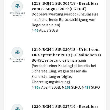
1218. BGH 1 StR 305/19 - Beschluss
vom 6. August 2019 (LG Hof)
Entscheidung
Doppelverwertungsverbot (unzulässige
aufrufen
strafschärfende Berücksichtigung von
Regelbeispielen).
§
46
Abs. 3 StGB
1219. BGH 1 StR 320/18 - Urteil vom
18. September 2019 (LG München I)
Entscheidung
BGHSt; selbständige Einziehung
aufrufen
(Verdacht einer Katalogtat bereits bei
Sicherstellung, wegen dessen die
Sicherstellung erfolgte;
Überzeugungsbildung).
§
76a
Abs. 4 StGB; §
261
StPO; §
437
StPO
1220. BGH 1 StR 327/19 - Beschluss