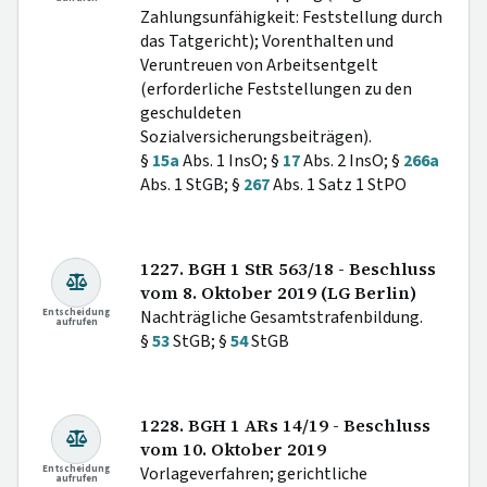
Zahlungsunfähigkeit: Feststellung durch
das Tatgericht); Vorenthalten und
Veruntreuen von Arbeitsentgelt
(erforderliche Feststellungen zu den
geschuldeten
Sozialversicherungsbeiträgen).
§
15a
Abs. 1 InsO; §
17
Abs. 2 InsO; §
266a
Abs. 1 StGB; §
267
Abs. 1 Satz 1 StPO
1227. BGH 1 StR 563/18 - Beschluss
vom 8. Oktober 2019 (LG Berlin)
Entscheidung
Nachträgliche Gesamtstrafenbildung.
aufrufen
§
53
StGB; §
54
StGB
1228. BGH 1 ARs 14/19 - Beschluss
vom 10. Oktober 2019
Entscheidung
Vorlageverfahren; gerichtliche
aufrufen