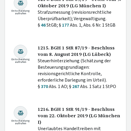
Oktober 2019 (LG München I)
Entscheidung
Strafzumessung (revisionsrechtliche
aufrufen
Überprüfbarkeit); Vergewaltigung.
§
46
StGB; §
177
Abs. 1, Abs. 6 Nr. 1 StGB
1215. BGH 1 StR 87/19 - Beschluss
vom 8. August 2019 (LG Lübeck)
Entscheidung
Steuerhinterziehung (Schätzung der
aufrufen
Besteuerungsgrundlagen:
revisionsgerichtliche Kontrolle,
erforderliche Darlegung im Urteil).
§
370
Abs. 1 AO; §
267
Abs. 1 Satz 1 StPO
1216. BGH 1 StR 91/19 - Beschluss
vom 22. Oktober 2019 (LG München
Entscheidung
I)
aufrufen
Unerlaubtes Handeltreiben mit