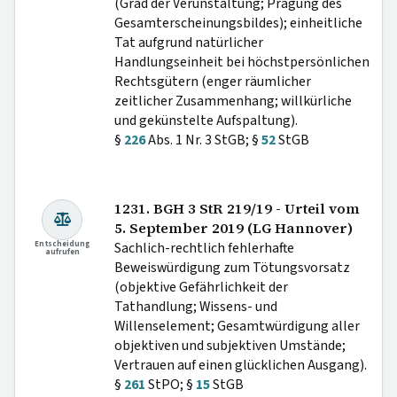
(Grad der Verunstaltung; Prägung des
Gesamterscheinungsbildes); einheitliche
Tat aufgrund natürlicher
Handlungseinheit bei höchstpersönlichen
Rechtsgütern (enger räumlicher
zeitlicher Zusammenhang; willkürliche
und gekünstelte Aufspaltung).
§
226
Abs. 1 Nr. 3 StGB; §
52
StGB
1231. BGH 3 StR 219/19 - Urteil vom
5. September 2019 (LG Hannover)
Entscheidung
Sachlich-rechtlich fehlerhafte
aufrufen
Beweiswürdigung zum Tötungsvorsatz
(objektive Gefährlichkeit der
Tathandlung; Wissens- und
Willenselement; Gesamtwürdigung aller
objektiven und subjektiven Umstände;
Vertrauen auf einen glücklichen Ausgang).
§
261
StPO; §
15
StGB