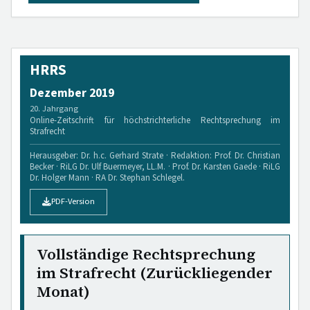
HRRS
Dezember 2019
20. Jahrgang
Online-Zeitschrift für höchstrichterliche Rechtsprechung im
Strafrecht
Herausgeber: Dr. h.c. Gerhard Strate · Redaktion: Prof. Dr. Christian
Becker · RiLG Dr. Ulf Buermeyer, LL.M. · Prof. Dr. Karsten Gaede · RiLG
Dr. Holger Mann · RA Dr. Stephan Schlegel.
PDF-Version
Vollständige Rechtsprechung
im Strafrecht (Zurückliegender
Monat)