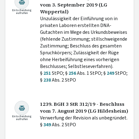
vom 3. September 2019 (LG
Entscheidung
Wuppertal)
aufrufen
Unzulässigkeit der Einführung von in
privaten Laboren erstellten DNA-
Gutachten im Wege des Urkundsbeweises
(fehlende Zustimmung; stillschweigende
Zustimmung; Beschluss des gesamten
Spruchkörpers; Zulässigkeit der Rüge
ohne Herbeiführung eines vorherigen
Beschlusses; Selbstleseverfahren).
§
251
StPO; §
256
Abs. 1 StPO; §
249
StPO;
§
238
Abs. 2 StPO
1239. BGH 3 StR 312/19 - Beschluss
vom 7. August 2019 (LG Hildesheim)
Entscheidung
Verwerfung der Revision als unbegründet.
aufrufen
§
349
Abs. 2 StPO