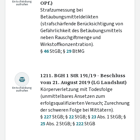
Entscheidung
OPf.)
aufrufen
Strafzumessung bei
Betäubungsmitteldelikten
(strafschärfende Berücksichtigung von
Gefährlichkeit des Betäubungsmittels
neben Rauschgiftmenge und
Wirkstoffkonzentration).
§
46
StGB; §
29
BtMG
1211. BGH 1 StR 191/19 - Beschluss
vom 21. August 2019 (LG Landshut)
Entscheidung
Körperverletzung mit Todesfolge
aufrufen
(unmittelbares Ansetzen zum
erfolgsqualifizierten Versuch; Zurechnung
der schweren Folge bei Mittätern).
§
227
StGB; §
22
StGB; §
23
Abs. 1 StGB; §
25
Abs. 2 StGB; §
222
StGB