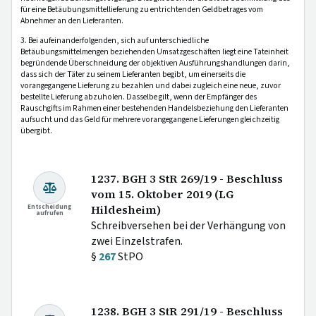
für eine Betäubungsmittellieferung zu entrichtenden Geldbetrages vom
Abnehmer an den Lieferanten.
3. Bei aufeinanderfolgenden, sich auf unterschiedliche
Betäubungsmittelmengen beziehenden Umsatzgeschäften liegt eine Tateinheit
begründende Überschneidung der objektiven Ausführungshandlungen darin,
dass sich der Täter zu seinem Lieferanten begibt, um einerseits die
vorangegangene Lieferung zu bezahlen und dabei zugleich eine neue, zuvor
bestellte Lieferung abzuholen. Dasselbe gilt, wenn der Empfänger des
Rauschgifts im Rahmen einer bestehenden Handelsbeziehung den Lieferanten
aufsucht und das Geld für mehrere vorangegangene Lieferungen gleichzeitig
übergibt.
1237. BGH 3 StR 269/19 - Beschluss
vom 15. Oktober 2019 (LG
Entscheidung
Hildesheim)
aufrufen
Schreibversehen bei der Verhängung von
zwei Einzelstrafen.
§
267
StPO
1238. BGH 3 StR 291/19 - Beschluss