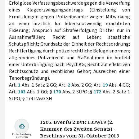
Erfolglose Verfassungsbeschwerde gegen die Verwerfung
eines Klageerzwingungsantrags (Einstellung von
Ermittlungen gegen Polizeibeamte wegen Mitwirkung
an einer ärztlich für lebensnotwendig erachteten
Fixierung; Anspruch auf Strafverfolgung Dritter nur in
Ausnahmefällen; Recht auf Leben; staatliche
Schutzpflicht; Grundsatz der Einheit der Rechtsordnung;
Rechtfertigung durch polizeirechtliche Befugnisnormen;
allgemeines Polizeirecht und Maßnahmen im Vorfeld
einer Unterbringung nach PsychKG; Recht auf effektiven
Rechtsschutz und rechtliches Gehör; Ausreichen einer
Tenorbegründung).
Art.
1
Abs. 1 Satz 2 GG; Art.
2
Abs. 2 GG; Art.
19
Abs. 4 GG;
Art.
103
Abs. 1 GG; §
170
Abs. 2 StPO; §
172
Abs. 2 Satz 1
StPO; § 174 LVwG SH
1205. BVerfG 2 BvR 1339/19 (2.
Kammer des Zweiten Senats) -
Entscheidung
Beschluss vom 31. Oktober 2019
aufrufen