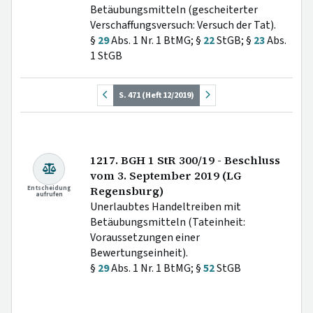
Betäubungsmitteln (gescheiterter
Verschaffungsversuch: Versuch der Tat).
§
29
Abs. 1 Nr. 1 BtMG; §
22
StGB; §
23
Abs.
1 StGB
S. 471 (Heft 12/2019)
1217. BGH 1 StR 300/19 - Beschluss
vom 3. September 2019 (LG
Entscheidung
Regensburg)
aufrufen
Unerlaubtes Handeltreiben mit
Betäubungsmitteln (Tateinheit:
Voraussetzungen einer
Bewertungseinheit).
§
29
Abs. 1 Nr. 1 BtMG; §
52
StGB