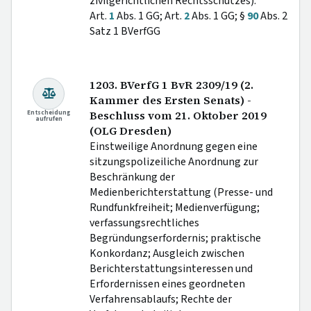
zivilgerichtlichen Rechtsschutzes).
Art.
1
Abs. 1 GG; Art.
2
Abs. 1 GG; §
90
Abs. 2
Satz 1 BVerfGG
1203. BVerfG 1 BvR 2309/19 (2.
Kammer des Ersten Senats) -
Entscheidung
Beschluss vom 21. Oktober 2019
aufrufen
(OLG Dresden)
Einstweilige Anordnung gegen eine
sitzungspolizeiliche Anordnung zur
Beschränkung der
Medienberichterstattung (Presse- und
Rundfunkfreiheit; Medienverfügung;
verfassungsrechtliches
Begründungserfordernis; praktische
Konkordanz; Ausgleich zwischen
Berichterstattungsinteressen und
Erfordernissen eines geordneten
Verfahrensablaufs; Rechte der