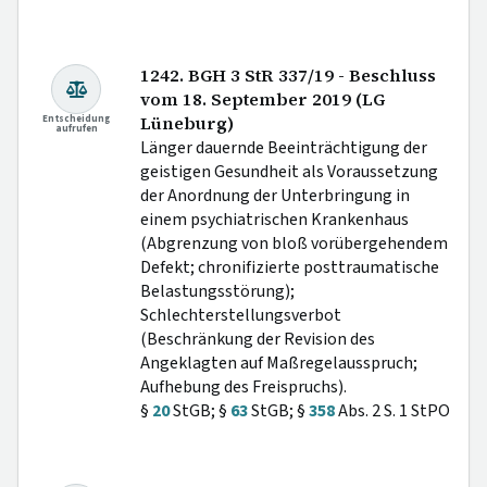
1242. BGH 3 StR 337/19 - Beschluss
vom 18. September 2019 (LG
Entscheidung
Lüneburg)
aufrufen
Länger dauernde Beeinträchtigung der
geistigen Gesundheit als Voraussetzung
der Anordnung der Unterbringung in
einem psychiatrischen Krankenhaus
(Abgrenzung von bloß vorübergehendem
Defekt; chronifizierte posttraumatische
Belastungsstörung);
Schlechterstellungsverbot
(Beschränkung der Revision des
Angeklagten auf Maßregelausspruch;
Aufhebung des Freispruchs).
§
20
StGB; §
63
StGB; §
358
Abs. 2 S. 1 StPO