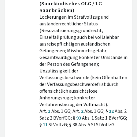
(Saarländisches OLG / LG
Saarbrücken)
Lockerungen im Strafvollzug und
ausländerrechtlicher Status
(Resozialisierungsgrundrecht;
Einzelfallprüfung auch bei vollziehbar
ausreisepflichtigen ausländischen
Gefangenen; Missbrauchsgefahr;
Gesamtwürdigung konkreter Umstände in
der Person des Gefangenen);
Unzulässigkeit der
Verfassungsbeschwerde (kein Offenhalten
der Verfassungsbeschwerdefrist durch
offensichtlich aussichtslose
Anhörungsrüge; konkreter
Verfahrensbezug der Vollmacht).
Art.
1
Abs. 1 GG; Art.
2
Abs. 1 GG; §
22
Abs. 2
Satz 2 BVerfGG; §
93
Abs. 1 Satz 1 BVerfGG;
§
11
StVollzG; § 38 Abs. 5 SLStVollzG