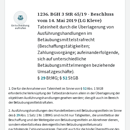
1236. BGH 3 StR 65/19 - Beschluss
vom 14. Mai 2019 (LG Kleve)
Entscheidung
Tateinheit durch die Überlagerung von
aufrufen
Ausführungshandlungen im
Betäubungsmittelstrafrecht
(Beschaffungstätigkeiten;
Zahlungsvorgänge; aufeinanderfolgende,
sich auf unterschiedliche
Betäubungsmittelmengen beziehende
Umsatzgeschäfte).
§
29
BtMG; §
52
StGB
1. Die für die Annahme von Tateinheit im Sinne von §
52
Abs. 1 StGB
erforderliche Verknüpfung der Tatbestände kann allein in der Überlagerung der
objektiven Ausführungshandlungen gesehen werden; dies gilt auch im Bereich
der Betäubungsmittelstraftaten.
2. Ausführungshandlungen des Handeltreibens mit Betäubungsmitteln im Sinne
des §
29
Abs. 1 Satz 1 Nr. 1 BtMG sind nicht nur Tätigkeiten, die unmittelbar der
Beschaffung und der Weitergabe von Betäubungsmitteln an Abnehmer dienen,
sondern ebenfalls etwa dem eigentlichen Betäubungsmittelumsatz
nachfolgende Zahlungsvorgänge. Dies gilt auch für die bloße Übermittlung des