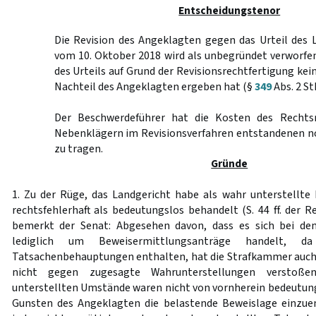
Entscheidungstenor
Die Revision des Angeklagten gegen das Urteil des 
vom 10. Oktober 2018 wird als unbegründet verworfe
des Urteils auf Grund der Revisionsrechtfertigung ke
Nachteil des Angeklagten ergeben hat (§
349
Abs. 2 St
Der Beschwerdeführer hat die Kosten des Rechts
Nebenklägern im Revisionsverfahren entstandenen 
zu tragen.
Gründe
1. Zu der Rüge, das Landgericht habe als wahr unterstellte
rechtsfehlerhaft als bedeutungslos behandelt (S. 44 ff. der R
bemerkt der Senat: Abgesehen davon, dass es sich bei de
lediglich um Beweisermittlungsanträge handelt, d
Tatsachenbehauptungen enthalten, hat die Strafkammer auch 
nicht gegen zugesagte Wahrunterstellungen verstoße
unterstellten Umstände waren nicht von vornherein bedeutung
Gunsten des Angeklagten die belastende Beweislage einzue