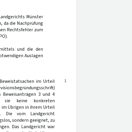
Landgerichts Münster
n, da die Nachprüfung
inen Rechtsfehler zum
PO).
mittels und die den
notwendigen Auslagen
1
 Beweistatsachen im Urteil
evisionsbegründungsschrift)
n Beweisanträgen 3 und 4
a sie keine konkreten
im Übrigen in ihrem Urteil
n. Die vom Landgericht
slos, sondern geeignet, zu
ngen. Das Landgericht war