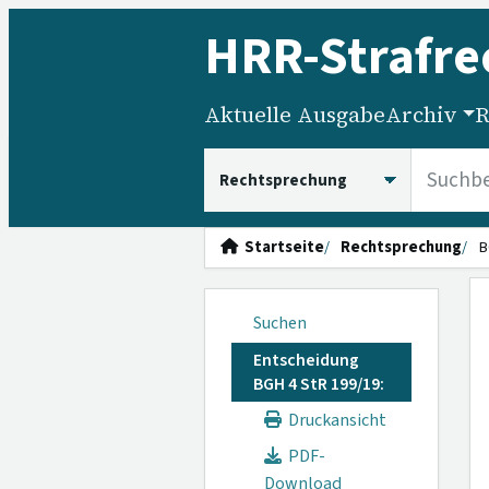
HRR
-Strafre
Aktuelle Ausgabe
Archiv
R
HRRS durchsuchen
Startseite
Rechtsprechung
B
Suchen
Entscheidung
BGH 4 StR 199/19:
Druckansicht
PDF-
Download