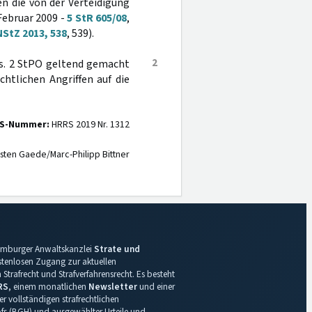
en die von der Verteidigung
Februar 2009 -
5 StR 605/08
,
NStZ 2013, 538
, 539).
2
. 2 StPO geltend gemacht
chtlichen Angriffen auf die
S-Nummer:
HRRS 2019 Nr. 1312
sten Gaede/Marc-Philipp Bittner
 Hamburger Anwaltskanzlei
Strate und
ostenlosen Zugang zur aktuellen
Strafrecht und Strafverfahrensrecht. Es besteht
RS
, einem monatlichen
Newsletter
und einer
r vollständigen strafrechtlichen
s (BGH) und ausgewählter Urteile und