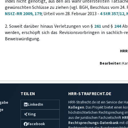
indes nicht genötigt, aus den als wahr unterstellten Tatsach
gewünschten Schlüsse zu ziehen (vgl. BGH, Beschluss vom 24. 
NStZ-RR 2009, 179
; Urteil vom 28. Februar 2013 -
4 StR 357/12
,
2. Soweit darüber hinaus Verletzungen von §
261
und §
244
Abs
werden, erschöpft sich das Revisionsvorbringen in sachlich-re
Beweiswürdigung.
HRR
Bearbeiter:
Kar
TEILEN
HRR-STRAFRECHT.DE
sgabe
HRR-Strafrecht.de ist ein Service der
LinkedIn
Kollegen
. Das Projekt bietet einen k
ge
höchstrichterlichen Rechtsprechung im 
Xing
aus der juristischen Fachzeitschrift
HR
Rechtsprechungs-Datenbank
mit de
Facebook
Rechtsprechung des Bundesgerichtshof