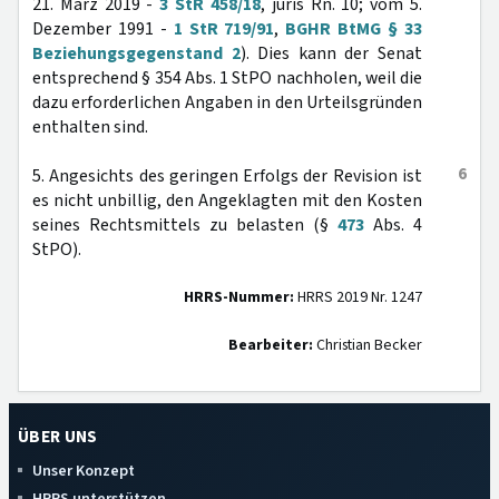
21. März 2019 -
3 StR 458/18
, juris Rn. 10; vom 5.
Dezember 1991 -
1 StR 719/91
,
BGHR BtMG § 33
Beziehungsgegenstand 2
). Dies kann der Senat
entsprechend § 354 Abs. 1 StPO nachholen, weil die
dazu erforderlichen Angaben in den Urteilsgründen
enthalten sind.
6
5. Angesichts des geringen Erfolgs der Revision ist
es nicht unbillig, den Angeklagten mit den Kosten
seines Rechtsmittels zu belasten (§
473
Abs. 4
StPO).
HRRS-Nummer:
HRRS 2019 Nr. 1247
Bearbeiter:
Christian Becker
ÜBER UNS
Unser Konzept
HRRS unterstützen