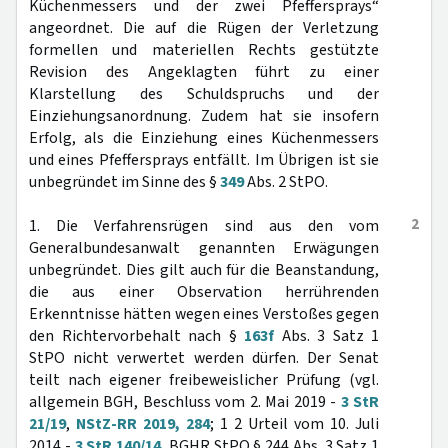
Küchenmessers und der zwei Pfeffersprays“
angeordnet. Die auf die Rügen der Verletzung
formellen und materiellen Rechts gestützte
Revision des Angeklagten führt zu einer
Klarstellung des Schuldspruchs und der
Einziehungsanordnung. Zudem hat sie insofern
Erfolg, als die Einziehung eines Küchenmessers
und eines Pfeffersprays entfällt. Im Übrigen ist sie
unbegründet im Sinne des §
349
Abs. 2 StPO.
2
1. Die Verfahrensrügen sind aus den vom
Generalbundesanwalt genannten Erwägungen
unbegründet. Dies gilt auch für die Beanstandung,
die aus einer Observation herrührenden
Erkenntnisse hätten wegen eines Verstoßes gegen
den Richtervorbehalt nach §
163f
Abs. 3 Satz 1
StPO nicht verwertet werden dürfen. Der Senat
teilt nach eigener freibeweislicher Prüfung (vgl.
allgemein BGH, Beschluss vom 2. Mai 2019 -
3 StR
21/19
,
NStZ-RR 2019, 284
; 1 2 Urteil vom 10. Juli
2014 -
3 StR 140/14
, BGHR StPO § 244 Abs. 3 Satz 1