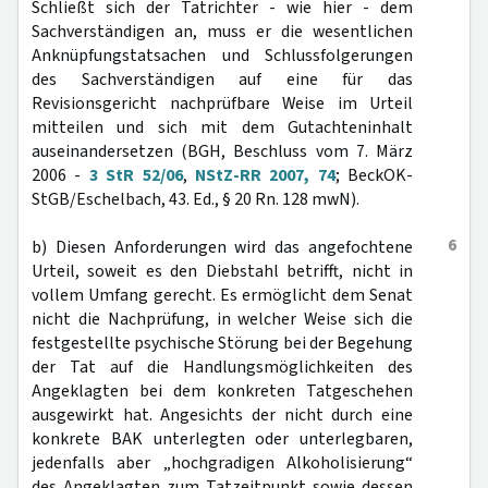
Schließt sich der Tatrichter - wie hier - dem
Sachverständigen an, muss er die wesentlichen
Anknüpfungstatsachen und Schlussfolgerungen
des Sachverständigen auf eine für das
Revisionsgericht nachprüfbare Weise im Urteil
mitteilen und sich mit dem Gutachteninhalt
auseinandersetzen (BGH, Beschluss vom 7. März
2006 -
3 StR 52/06
,
NStZ-RR 2007, 74
; BeckOK-
StGB/Eschelbach, 43. Ed., § 20 Rn. 128 mwN).
6
b) Diesen Anforderungen wird das angefochtene
Urteil, soweit es den Diebstahl betrifft, nicht in
vollem Umfang gerecht. Es ermöglicht dem Senat
nicht die Nachprüfung, in welcher Weise sich die
festgestellte psychische Störung bei der Begehung
der Tat auf die Handlungsmöglichkeiten des
Angeklagten bei dem konkreten Tatgeschehen
ausgewirkt hat. Angesichts der nicht durch eine
konkrete BAK unterlegten oder unterlegbaren,
jedenfalls aber „hochgradigen Alkoholisierung“
des Angeklagten zum Tatzeitpunkt sowie dessen