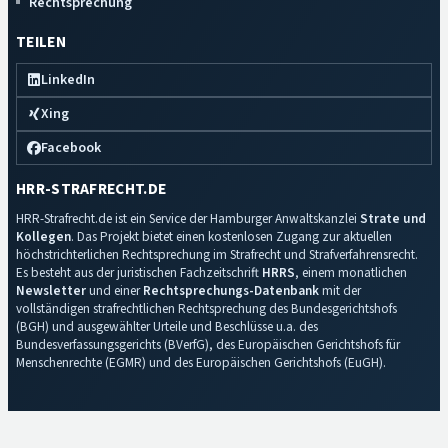
Rechtsprechung
TEILEN
LinkedIn
Xing
Facebook
HRR-STRAFRECHT.DE
HRR-Strafrecht.de ist ein Service der Hamburger Anwaltskanzlei
Strate und
Kollegen
. Das Projekt bietet einen kostenlosen Zugang zur aktuellen
höchstrichterlichen Rechtsprechung im Strafrecht und Strafverfahrensrecht.
Es besteht aus der juristischen Fachzeitschrift
HRRS
, einem monatlichen
Newsletter
und einer
Rechtsprechungs-Datenbank
mit der
vollständigen strafrechtlichen Rechtsprechung des Bundesgerichtshofs
(BGH) und ausgewählter Urteile und Beschlüsse u.a. des
Bundesverfassungsgerichts (BVerfG), des Europäischen Gerichtshofs für
Menschenrechte (EGMR) und des Europäischen Gerichtshofs (EuGH).
Impressum
·
Datenschutz