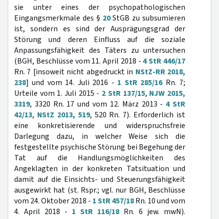
sie unter eines der psychopathologischen
Eingangsmerkmale des §
20
StGB zu subsumieren
ist, sondern es sind der Ausprägungsgrad der
Störung und deren Einfluss auf die soziale
Anpassungsfähigkeit des Täters zu untersuchen
(BGH, Beschlüsse vom 11. April 2018 -
4 StR 446/17
Rn. 7 [insoweit nicht abgedruckt in
NStZ-RR 2018,
238
] und vom 14. Juli 2016 -
1 StR 285/16
Rn. 7;
Urteile vom 1. Juli 2015 -
2 StR 137/15
,
NJW 2015,
3319
, 3320 Rn. 17 und vom 12. März 2013 -
4 StR
42/13
,
NStZ 2013, 519
, 520 Rn. 7). Erforderlich ist
eine konkretisierende und widerspruchsfreie
Darlegung dazu, in welcher Weise sich die
festgestellte psychische Störung bei Begehung der
Tat auf die Handlungsmöglichkeiten des
Angeklagten in der konkreten Tatsituation und
damit auf die Einsichts- und Steuerungsfähigkeit
ausgewirkt hat (st. Rspr.; vgl. nur BGH, Beschlüsse
vom 24. Oktober 2018 -
1 StR 457/18
Rn. 10 und vom
4. April 2018 -
1 StR 116/18
Rn. 6 jew. mwN).