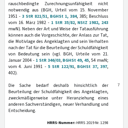
rauschbedingte Zurechnungsunfähigkeit nicht
notwendig aus (BGH, Urteil vom 15. November
1951 -
3 StR 821/51
,
BGHSt 1, 384
, 385; Beschluss
vom 16. März 1982 -
1 StR 35/82
,
NStZ 1982, 243
mwN). Neben der Art und Weise der Tatausführung
können auch die Vorgeschichte, der Anlass zur Tat,
die Motivlage des Angeklagten und sein Verhalten
nach der Tat für die Beurteilung der Schuldfähigkeit
von Bedeutung sein (vgl. BGH, Urteile vom 21.
Januar 2004 -
1 StR 346/03
,
BGHSt 49, 45
, 54 mwN;
vom 4. Juni 1991 -
5 StR 122/91
,
BGHSt 37, 397
,
402).
7
Die Sache bedarf deshalb hinsichtlich der
Beurteilung der Schuldfähigkeit des Angeklagten,
zweckmäßigerweise unter Heranziehung eines
anderen Sachverständigen, neuer Verhandlung und
Entscheidung.
HRRS-Nummer:
HRRS 2019 Nr. 1298