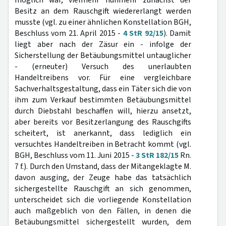
möglich war, vielmehr nunmehr zunächst der
Besitz an dem Rauschgift wiedererlangt werden
musste (vgl. zu einer ähnlichen Konstellation BGH,
Beschluss vom 21. April 2015 -
4 StR 92/15
). Damit
liegt aber nach der Zäsur ein - infolge der
Sicherstellung der Betäubungsmittel untauglicher
- (erneuter) Versuch des unerlaubten
Handeltreibens vor. Für eine vergleichbare
Sachverhaltsgestaltung, dass ein Täter sich die von
ihm zum Verkauf bestimmten Betäubungsmittel
durch Diebstahl beschaffen will, hierzu ansetzt,
aber bereits vor Besitzerlangung des Rauschgifts
scheitert, ist anerkannt, dass lediglich ein
versuchtes Handeltreiben in Betracht kommt (vgl.
BGH, Beschluss vom 11. Juni 2015 -
3 StR 182/15
Rn.
7 f.). Durch den Umstand, dass der Mitangeklagte M.
davon ausging, der Zeuge habe das tatsächlich
sichergestellte Rauschgift an sich genommen,
unterscheidet sich die vorliegende Konstellation
auch maßgeblich von den Fällen, in denen die
Betäubungsmittel sichergestellt wurden, dem