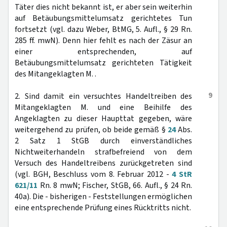
Täter dies nicht bekannt ist, er aber sein weiterhin
auf Betäubungsmittelumsatz gerichtetes Tun
fortsetzt (vgl. dazu Weber, BtMG, 5. Aufl., § 29 Rn.
285 ff. mwN). Denn hier fehlt es nach der Zäsur an
einer entsprechenden, auf
Betäubungsmittelumsatz gerichteten Tätigkeit
des Mitangeklagten M. .
9
2. Sind damit ein versuchtes Handeltreiben des
Mitangeklagten M. und eine Beihilfe des
Angeklagten zu dieser Haupttat gegeben, wäre
weitergehend zu prüfen, ob beide gemäß §
24
Abs.
2 Satz 1 StGB durch einverständliches
Nichtweiterhandeln strafbefreiend von dem
Versuch des Handeltreibens zurückgetreten sind
(vgl. BGH, Beschluss vom 8. Februar 2012 -
4 StR
621/11
Rn. 8 mwN; Fischer, StGB, 66. Aufl., § 24 Rn.
40a). Die - bisherigen - Feststellungen ermöglichen
eine entsprechende Prüfung eines Rücktritts nicht.