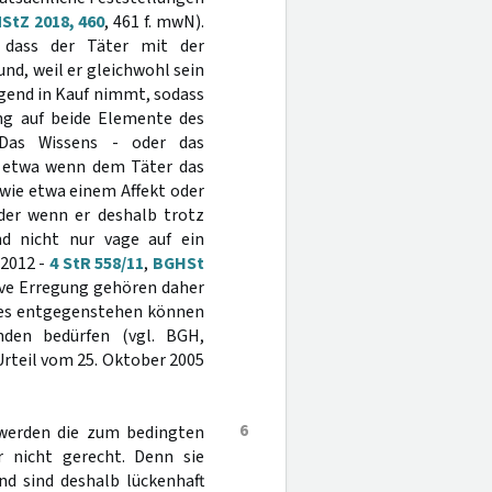
StZ 2018, 460
, 461 f. mwN).
 dass der Täter mit der
nd, weil er gleichwohl sein
igend in Kauf nimmt, sodass
ung auf beide Elemente des
 Das Wissens - oder das
, etwa wenn dem Täter das
 wie etwa einem Affekt oder
oder wenn er deshalb trotz
d nicht nur vage auf ein
 2012 -
4 StR 558/11
,
BGHSt
ive Erregung gehören daher
zes entgegenstehen können
nden bedürfen (vgl. BGH,
 Urteil vom 25. Oktober 2005
6
werden die zum bedingten
 nicht gerecht. Denn sie
nd sind deshalb lückenhaft