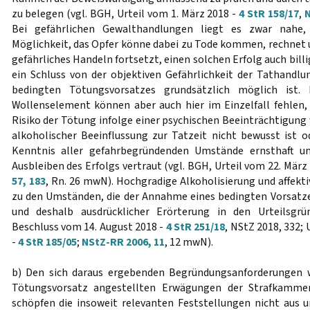
zu belegen (vgl. BGH, Urteil vom 1. März 2018 -
4 StR 158/17
,
N
Bei gefährlichen Gewalthandlungen liegt es zwar nahe,
Möglichkeit, das Opfer könne dabei zu Tode kommen, rechnet u
gefährliches Handeln fortsetzt, einen solchen Erfolg auch bill
ein Schluss von der objektiven Gefährlichkeit der Tathandl
bedingten Tötungsvorsatzes grundsätzlich möglich ist.
Wollenselement können aber auch hier im Einzelfall fehlen
Risiko der Tötung infolge einer psychischen Beeinträchtigung
alkoholischer Beeinflussung zur Tatzeit nicht bewusst ist 
Kenntnis aller gefahrbegründenden Umstände ernsthaft un
Ausbleiben des Erfolgs vertraut (vgl. BGH, Urteil vom 22. März
57, 183
, Rn. 26 mwN). Hochgradige Alkoholisierung und affekt
zu den Umständen, die der Annahme eines bedingten Vorsat
und deshalb ausdrücklicher Erörterung in den Urteilsgrü
Beschluss vom 14. August 2018 -
4 StR 251/18
, NStZ 2018, 332;
-
4 StR 185/05
;
NStZ-RR 2006, 11
, 12 mwN).
b) Den sich daraus ergebenden Begründungsanforderungen 
Tötungsvorsatz angestellten Erwägungen der Strafkammer
schöpfen die insoweit relevanten Feststellungen nicht aus u