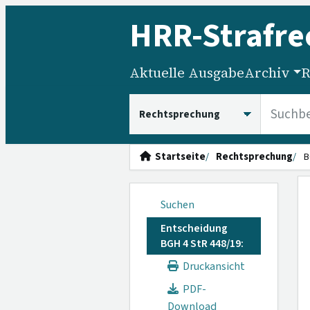
HRR
-Strafre
Aktuelle Ausgabe
Archiv
R
HRRS durchsuchen
Startseite
Rechtsprechung
B
Suchen
Entscheidung
BGH 4 StR 448/19:
Druckansicht
PDF-
Download