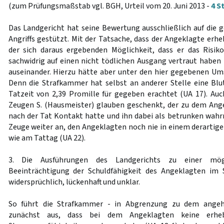
(zum Prüfungsmaßstab vgl. BGH, Urteil vom 20. Juni 2013 -
4 S
Das Landgericht hat seine Bewertung ausschließlich auf die g
Angriffs gestützt. Mit der Tatsache, dass der Angeklagte erheb
der sich daraus ergebenden Möglichkeit, dass er das Risik
sachwidrig auf einen nicht tödlichen Ausgang vertraut haben 
auseinander. Hierzu hätte aber unter den hier gegebenen U
Denn die Strafkammer hat selbst an anderer Stelle eine Bl
Tatzeit von 2,39 Promille für gegeben erachtet (UA 17). Au
Zeugen S. (Hausmeister) glauben geschenkt, der zu dem Ang
nach der Tat Kontakt hatte und ihn dabei als betrunken wahr
Zeuge weiter an, den Angeklagten noch nie in einem derartige
wie am Tattag (UA 22).
3. Die Ausführungen des Landgerichts zu einer mögl
Beeinträchtigung der Schuldfähigkeit des Angeklagten im
widersprüchlich, lückenhaft und unklar.
So führt die Strafkammer - in Abgrenzung zu dem angeh
zunächst aus, dass bei dem Angeklagten keine erheb