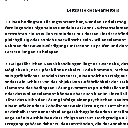
Leitsätze des Bearbeiters
1. Einen bedingten Tötungsvorsatz hat, wer den Tod als mögl
fernliegende Folge seines Handelns erkennt - Wissenselemen
erstrebten Zieles willen zumindest mit dessen Eintritt abfin
gleichgültig oder an sich unerwünscht sein - Willenselement
Rahmen der Beweiswürdigung umfassend zu prüfen und durc
Feststellungen zu belegen.
2. Bei gefährlichen Gewalthandlungen liegt es zwar nahe, das
Möglichkeit, das Opfer könne dabei zu Tode kommen, rechnet
sein gefährliches Handeln fortsetzt, einen solchen Erfolg auc
sodass ein Schluss von der objektiven Gefährlichkeit der Tat
Elemente des bedingten Tötungsvorsatzes grundsätzlich mögl
oder das Wollenselement können aber auch hier im Einzelfal
Täter das Risiko der Tötung infolge einer psychischen Beein
einem Affekt oder alkoholischer Beeinflussung zur Tatzeit n
er deshalb trotz Kenntnis aller gefahrbegründenden Umständ
vage auf ein Ausbleiben des Erfolgs vertraut. Hochgradige Alk
Erregung gehören daher zu den Umständen, die der Annahme