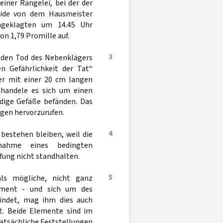
einer Rangelei, bei der der
beide von dem Hausmeister
Angeklagten um 14.45 Uhr
 1,79 Promille auf.
3
e den Tod des Nebenklägers
n Gefährlichkeit der Tat“
er mit einer 20 cm langen
 handele es sich um einen
dige Gefäße befänden. Das
gen hervorzurufen.
4
bestehen bleiben, weil die
nahme eines bedingten
fung nicht standhalten.
5
ls mögliche, nicht ganz
lement - und sich um des
findet, mag ihm dies auch
nt. Beide Elemente sind im
atsächliche Feststellungen