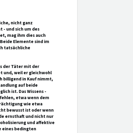
iche, nicht ganz
t - und sich um des
det, mag ihm dies auch
. Beide Elemente sind im
h tatsächliche
s der Täter mit der
 und, weil er gleichwohl
h billigend in Kauf nimmt,
handlung auf beide
ich ist. Das Wissens -
l fehlen, etwa wenn dem
trächtigung wie etwa
icht bewusst ist oder wenn
e ernsthaft und nicht nur
oholisierung und affektive
 eines bedingten