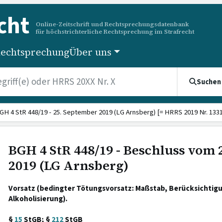
cht
Online-Zeitschrift und Rechtsprechungsdatenbank
für höchstrichterliche Rechtsprechung im Strafrecht
echtsprechung
Über uns
Suchen
GH 4 StR 448/19 - 25. September 2019 (LG Arnsberg) [= HRRS 2019 Nr. 1331
BGH 4 StR 448/19 - Beschluss vom
2019 (LG Arnsberg)
Vorsatz (bedingter Tötungsvorsatz: Maßstab, Berücksichtig
Alkoholisierung).
§
15
StGB; §
212
StGB