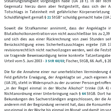
Steuerungsfähigkeit vorgelegen habe (UA 18 f.). In der rec
Gegensatz hierzu dann aber festgestellt, dass sich der 
Totschlags in Tateinheit mit gefährlicher Körperverletzun
Schuldfähigkeit gemäß §
21
StGB“ schuldig gemacht habe (UA 2
Soweit die Strafkammer annimmt, dass der Angeklagte i
Blutalkoholkonzentration von nicht ausschließbar bis zu 2,39
und sich dies aus einer Rückrechnung von zwei Stunden se
Berücksichtigung eines Sicherheitszuschlages ergebe (UA 1
revisionsrechtlich nicht nachvollzogen werden, weil die Fests
sie tragende Beweiswürdigung keine konkrete Tatzeitangabe
Urteil vom 5. Juni 2003 -
3 StR 60/03
; Fischer, StGB, 66. Aufl., § 
Die für die Annahme einer nur unerheblichen Verminderung d
Feld geführte Erwägung, der Angeklagte sei „nach eigenen
(UA 19), steht in Widerspruch zu der zu seiner Person getroffe
„in der Regel einmal in der Woche Alkohol“ trinke (UA 4)
Nichtanordnung einer Unterbringung nach §
64
StGB. Dort ha
Bekundungen des Sachverständigen angeschlossen, der die 
anderem mit der Begründung verneint hat, dass die Konsumfreq
von einmal in der Woche bis einmal im Monat und damit im soz