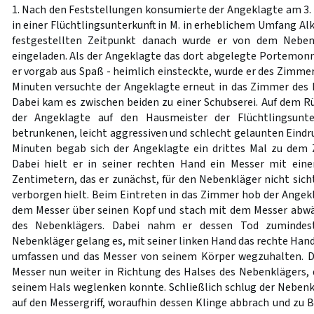
1. Nach den Feststellungen konsumierte der Angeklagte am 3.
in einer Flüchtlingsunterkunft in M. in erheblichem Umfang Al
festgestellten Zeitpunkt danach wurde er von dem Nebe
eingeladen. Als der Angeklagte das dort abgelegte Portemonn
er vorgab aus Spaß - heimlich einsteckte, wurde er des Zimmer
Minuten versuchte der Angeklagte erneut in das Zimmer des
Dabei kam es zwischen beiden zu einer Schubserei. Auf dem R
der Angeklagte auf den Hausmeister der Flüchtlingsunte
betrunkenen, leicht aggressiven und schlecht gelaunten Eindr
Minuten begab sich der Angeklagte ein drittes Mal zu dem
Dabei hielt er in seiner rechten Hand ein Messer mit eine
Zentimetern, das er zunächst, für den Nebenkläger nicht sich
verborgen hielt. Beim Eintreten in das Zimmer hob der Angekl
dem Messer über seinen Kopf und stach mit dem Messer abwä
des Nebenklägers. Dabei nahm er dessen Tod zumindest
Nebenkläger gelang es, mit seiner linken Hand das rechte Han
umfassen und das Messer von seinem Körper wegzuhalten. D
Messer nun weiter in Richtung des Halses des Nebenklägers, 
seinem Hals weglenken konnte. Schließlich schlug der Nebenk
auf den Messergriff, woraufhin dessen Klinge abbrach und zu Bo