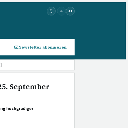
A-
A+
Newsletter abonnieren
]
 25. September
ung hochgradiger