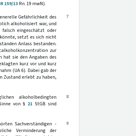
tR 159/13
Rn. 19 mwN).
7
enerelle Gefährlichkeit des
lich alkoholisiert war, und
o falsch eingeschätzt oder
könnte, setzt es sich nicht
mständen Anlass bestanden.
utalkoholkonzentration zur
ch hat sie den Angaben des
eklagten kurz vor und kurz
nahm (UA 6). Dabei gab der
n Zustand erlebt zu haben,
8
ichen alkoholbedingten
 Sinne von §
21
StGB sind
9
örten Sachverständigen -
liche Verminderung der