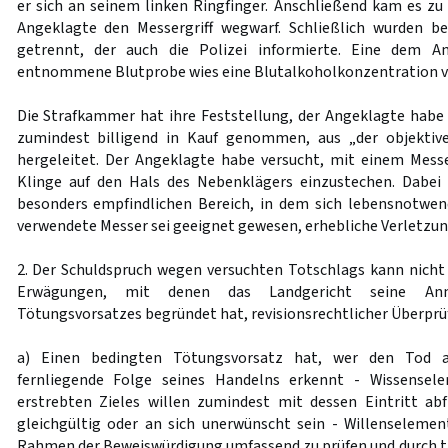
er sich an seinem linken Ringfinger. Anschließend kam es zu 
Angeklagte den Messergriff wegwarf. Schließlich wurden 
getrennt, der auch die Polizei informierte. Eine dem 
entnommene Blutprobe wies eine Blutalkoholkonzentration von
Die Strafkammer hat ihre Feststellung, der Angeklagte hab
zumindest billigend in Kauf genommen, aus „der objektive
hergeleitet. Der Angeklagte habe versucht, mit einem Mess
Klinge auf den Hals des Nebenklägers einzustechen. Dabei
besonders empfindlichen Bereich, in dem sich lebensnotwen
verwendete Messer sei geeignet gewesen, erhebliche Verletzun
2. Der Schuldspruch wegen versuchten Totschlags kann nicht 
Erwägungen, mit denen das Landgericht seine An
Tötungsvorsatzes begründet hat, revisionsrechtlicher Überprü
a) Einen bedingten Tötungsvorsatz hat, wer den Tod a
fernliegende Folge seines Handelns erkennt - Wissense
erstrebten Zieles willen zumindest mit dessen Eintritt ab
gleichgültig oder an sich unerwünscht sein - Willenseleme
Rahmen der Beweiswürdigung umfassend zu prüfen und durch t