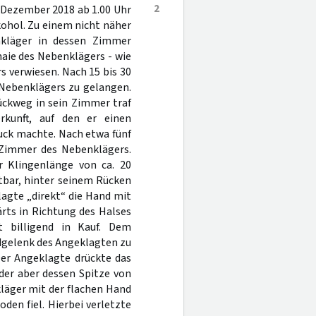
2
 Dezember 2018 ab 1.00 Uhr
kohol. Zu einem nicht näher
nkläger in dessen Zimmer
aie des Nebenklägers - wie
s verwiesen. Nach 15 bis 30
 Nebenklägers zu gelangen.
ückweg in sein Zimmer traf
rkunft, auf den er einen
uck machte. Nach etwa fünf
 Zimmer des Nebenklägers.
r Klingenlänge von ca. 20
tbar, hinter seinem Rücken
agte „direkt“ die Hand mit
rts in Richtung des Halses
 billigend in Kauf. Dem
dgelenk des Angeklagten zu
er Angeklagte drückte das
der aber dessen Spitze von
läger mit der flachen Hand
den fiel. Hierbei verletzte