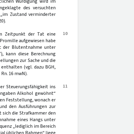
htlichen Würdigung wird im
Angeklagte des versuchten
g „im Zustand verminderter
0).
10
m Zeitpunkt der Tat eine
 Promille aufgewiesen habe
it der Blutentnahme unter
7), kann diese Berechnung
tellungen zur Sache und die
 enthalten (vgl. dazu BGH,
20 Rn. 16 mwN).
11
er Steuerungsfähigkeit ins
 Angaben Alkohol gewöhnt“
nen Feststellung, wonach er
 und den Ausführungen zur
t sich die Strafkammer den
Annahme eines Hangs unter
uenz „lediglich im Bereich
ial üblichen Rahmen“ liege