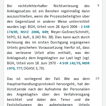
9
Bei rechtsfehlerhafter Nichtverlesung des
Anklagesatzes ist ein Beruhen regelmäßig dann
auszuschließen, wenn die Prozessbeteiligten über
den Gegenstand in anderer Weise unterrichtet
wurden (vgl. BGH, Urteil vom 28. April 2006 -
2 StR
174/05
,
NStZ 2006, 649
; Meyer-Goßner/Schmitt,
StPO, 62. Aufl., § 243 Rn. 38). Dies kann auch durch
Verlesung des im ersten Durchgang ergangenen
Urteils geschehen. Voraussetzung hierfür ist, dass
das verlesene Urteil alles enthält, was der
Anklagesatz dem Angeklagten zur Last legt (vgl.
BGH, Urteil vom 18. Juni 1970 -
4 StR 141/70
,
MDR
1970, 777
; OGHSt 3, 70).
10
Das ist vorliegend der Fall. Wie aus dem
Hauptverhandlungsprotokoll hervorgeht, hat der
Vorsitzende nach der Aufnahme der Personalien
des Angeklagten über den Verfahrensgang
berichtet und dabei den Tenor und die
Feststellungen des aufgehobenen Urteils