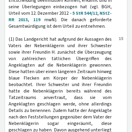
Entscheidung beeinflussen können, erkannt und in
seine Überlegungen einbezogen hat (vgl. BGH,
Urteil vom 12. Dezember 2012 -
5 StR 544/12
,
NStZ-
RR 2013, 119
mwN). Die danach geforderte
Gesamtwürdigung ist dem Urteil zu entnehmen.
15
(1) Das Landgericht hat aufgrund der Aussagen des
Vaters der Nebenklägerin und ihrer Schwester
sowie ihrer Freundin H. zunächst die Überzeugung
von zahlreichen tätlichen Übergriffen des
Angeklagten auf die Nebenklägerin gewonnen.
Diese hatten über einen längeren Zeitraum hinweg
blaue Flecken am Körper der Nebenklägerin
beobachtet. Ihrer Schwester und ihrer Freundin
hatte die Nebenklägerin bereits während des
Tatzeitraums anvertraut, dass sie vom
Angeklagten geschlagen werde, ohne allerdings
Details zu benennen. Zudem hatte der Angeklagte
nach den Feststellungen gegenüber dem Vater der
Nebenklägerin sogar eingeräumt, diese
geschlagen zu haben. Davon ausgehend unterliegt