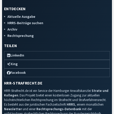
ENTDECKEN
Aktuelle Ausgabe
HRRS-Beiträge suchen
Archiv
Rechtsprechung
TEILEN
LinkedIn
Xing
Facebook
HRR-STRAFRECHT.DE
HRR-Strafrecht.de ist ein Service der Hamburger Anwaltskanzlei
Strate und
Kollegen
. Das Projekt bietet einen kostenlosen Zugang zur aktuellen
höchstrichterlichen Rechtsprechung im Strafrecht und Strafverfahrensrecht.
Es besteht aus der juristischen Fachzeitschrift
HRRS
, einem monatlichen
Newsletter
und einer
Rechtsprechungs-Datenbank
mit der
vollständigen strafrechtlichen Rechtsprechung des Bundesgerichtshofs