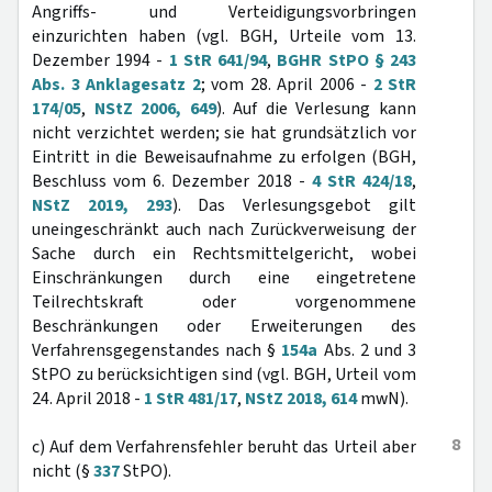
Angriffs- und Verteidigungsvorbringen
einzurichten haben (vgl. BGH, Urteile vom 13.
Dezember 1994 -
1 StR 641/94
,
BGHR StPO § 243
Abs. 3 Anklagesatz 2
; vom 28. April 2006 -
2 StR
174/05
,
NStZ 2006, 649
). Auf die Verlesung kann
nicht verzichtet werden; sie hat grundsätzlich vor
Eintritt in die Beweisaufnahme zu erfolgen (BGH,
Beschluss vom 6. Dezember 2018 -
4 StR 424/18
,
NStZ 2019, 293
). Das Verlesungsgebot gilt
uneingeschränkt auch nach Zurückverweisung der
Sache durch ein Rechtsmittelgericht, wobei
Einschränkungen durch eine eingetretene
Teilrechtskraft oder vorgenommene
Beschränkungen oder Erweiterungen des
Verfahrensgegenstandes nach §
154a
Abs. 2 und 3
StPO zu berücksichtigen sind (vgl. BGH, Urteil vom
24. April 2018 -
1 StR 481/17
,
NStZ 2018, 614
mwN).
8
c) Auf dem Verfahrensfehler beruht das Urteil aber
nicht (§
337
StPO).