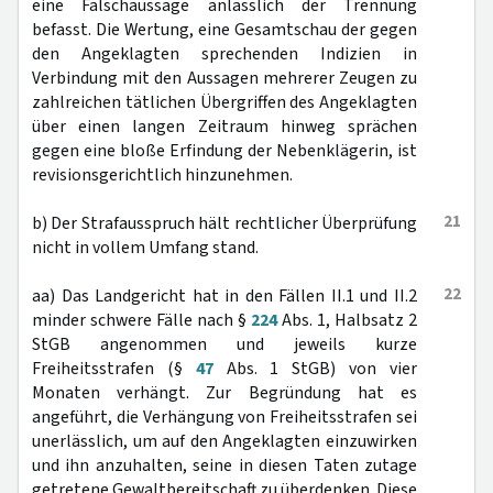
eine Falschaussage anlässlich der Trennung
befasst. Die Wertung, eine Gesamtschau der gegen
den Angeklagten sprechenden Indizien in
Verbindung mit den Aussagen mehrerer Zeugen zu
zahlreichen tätlichen Übergriffen des Angeklagten
über einen langen Zeitraum hinweg sprächen
gegen eine bloße Erfindung der Nebenklägerin, ist
revisionsgerichtlich hinzunehmen.
21
b) Der Strafausspruch hält rechtlicher Überprüfung
nicht in vollem Umfang stand.
22
aa) Das Landgericht hat in den Fällen II.1 und II.2
minder schwere Fälle nach §
224
Abs. 1, Halbsatz 2
StGB angenommen und jeweils kurze
Freiheitsstrafen (§
47
Abs. 1 StGB) von vier
Monaten verhängt. Zur Begründung hat es
angeführt, die Verhängung von Freiheitsstrafen sei
unerlässlich, um auf den Angeklagten einzuwirken
und ihn anzuhalten, seine in diesen Taten zutage
getretene Gewaltbereitschaft zu überdenken. Diese