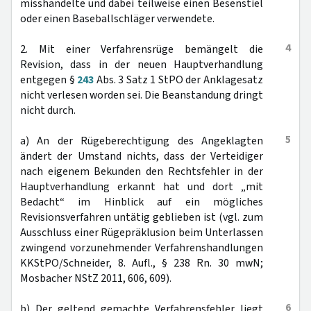
misshandelte und dabei teilweise einen Besenstiel
oder einen Baseballschläger verwendete.
4
2. Mit einer Verfahrensrüge bemängelt die
Revision, dass in der neuen Hauptverhandlung
entgegen §
243
Abs. 3 Satz 1 StPO der Anklagesatz
nicht verlesen worden sei. Die Beanstandung dringt
nicht durch.
5
a) An der Rügeberechtigung des Angeklagten
ändert der Umstand nichts, dass der Verteidiger
nach eigenem Bekunden den Rechtsfehler in der
Hauptverhandlung erkannt hat und dort „mit
Bedacht“ im Hinblick auf ein mögliches
Revisionsverfahren untätig geblieben ist (vgl. zum
Ausschluss einer Rügepräklusion beim Unterlassen
zwingend vorzunehmender Verfahrenshandlungen
KKStPO/Schneider, 8. Aufl., § 238 Rn. 30 mwN;
Mosbacher NStZ 2011, 606, 609).
6
b) Der geltend gemachte Verfahrensfehler liegt