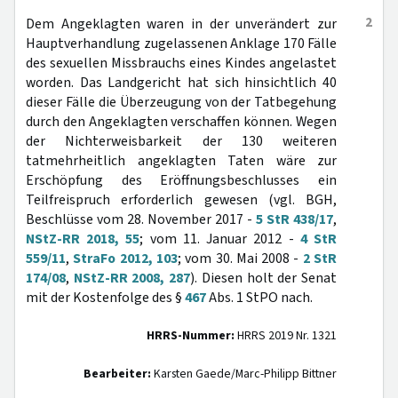
2
Dem Angeklagten waren in der unverändert zur
Hauptverhandlung zugelassenen Anklage 170 Fälle
des sexuellen Missbrauchs eines Kindes angelastet
worden. Das Landgericht hat sich hinsichtlich 40
dieser Fälle die Überzeugung von der Tatbegehung
durch den Angeklagten verschaffen können. Wegen
der Nichterweisbarkeit der 130 weiteren
tatmehrheitlich angeklagten Taten wäre zur
Erschöpfung des Eröffnungsbeschlusses ein
Teilfreispruch erforderlich gewesen (vgl. BGH,
Beschlüsse vom 28. November 2017 -
5 StR 438/17
,
NStZ-RR 2018, 55
; vom 11. Januar 2012 -
4 StR
559/11
,
StraFo 2012, 103
; vom 30. Mai 2008 -
2 StR
174/08
,
NStZ-RR 2008, 287
). Diesen holt der Senat
mit der Kostenfolge des §
467
Abs. 1 StPO nach.
HRRS-Nummer:
HRRS 2019 Nr. 1321
Bearbeiter:
Karsten Gaede/Marc-Philipp Bittner