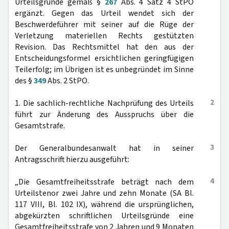
Urteilsgründe gemäß §
267
Abs. 4 Satz 4 StPO
ergänzt. Gegen das Urteil wendet sich der
Beschwerdeführer mit seiner auf die Rüge der
Verletzung materiellen Rechts gestützten
Revision. Das Rechtsmittel hat den aus der
Entscheidungsformel ersichtlichen geringfügigen
Teilerfolg; im Übrigen ist es unbegründet im Sinne
des §
349
Abs. 2 StPO.
2
1. Die sachlich-rechtliche Nachprüfung des Urteils
führt zur Änderung des Ausspruchs über die
Gesamtstrafe.
3
Der Generalbundesanwalt hat in seiner
Antragsschrift hierzu ausgeführt:
4
„Die Gesamtfreiheitsstrafe beträgt nach dem
Urteilstenor zwei Jahre und zehn Monate (SA Bl.
117 VIII, Bl. 102 IX), während die ursprünglichen,
abgekürzten schriftlichen Urteilsgründe eine
Gesamtfreiheitsstrafe von 2 Jahren und 9 Monaten