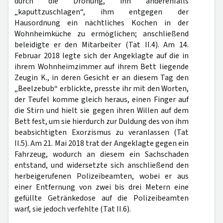
durch die Drohung, ihn anderenfalls
„kaputtzuschlagen“, ihm entgegen der
Hausordnung ein nächtliches Kochen in der
Wohnheimküche zu ermöglichen; anschließend
beleidigte er den Mitarbeiter (Tat II.4). Am 14.
Februar 2018 legte sich der Angeklagte auf die in
ihrem Wohnheimzimmer auf ihrem Bett liegende
Zeugin K., in deren Gesicht er an diesem Tag den
„Beelzebub“ erblickte, presste ihr mit den Worten,
der Teufel komme gleich heraus, einen Finger auf
die Stirn und hielt sie gegen ihren Willen auf dem
Bett fest, um sie hierdurch zur Duldung des von ihm
beabsichtigten Exorzismus zu veranlassen (Tat
II.5). Am 21. Mai 2018 trat der Angeklagte gegen ein
Fahrzeug, wodurch an diesem ein Sachschaden
entstand, und widersetzte sich anschließend den
herbeigerufenen Polizeibeamten, wobei er aus
einer Entfernung von zwei bis drei Metern eine
gefüllte Getränkedose auf die Polizeibeamten
warf, sie jedoch verfehlte (Tat II.6).