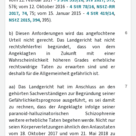
vom 21. Februar 2017 -
3 StR 535/16
,
StV 2017, 575
,
576; vom 12. Oktober 2016 -
4 StR 78/16
,
NStZ-RR
2017, 74
, 75; vom 15. Januar 2015 -
4 StR 419/14
,
NStZ 2015, 394
, 395).
6
b) Diesen Anforderungen wird das angefochtene
Urteil nicht gerecht. Das Landgericht hat nicht
rechtsfehlerfrei begründet, dass von dem
Angeklagten in Zukunft mit einer
Wahrscheinlichkeit höheren Grades erhebliche
rechtswidrige Taten zu erwarten sind und er
deshalb für die Allgemeinheit gefährlich ist.
7
aa) Das Landgericht hat im Anschluss an den
gehörten Sachverständigen zur Begründung seiner
Gefährlichkeitsprognose ausgeführt, es sei damit
zu rechnen, dass der Angeklagte infolge seiner
paranoid-halluzinatorischen Schizophrenie
weitere erhebliche Taten begehen werde. Nicht nur
seien Körperverletzungen ähnlich den Anlasstaten
vom 18. Oktober 2017 und vom 21. Mai 2018 zu