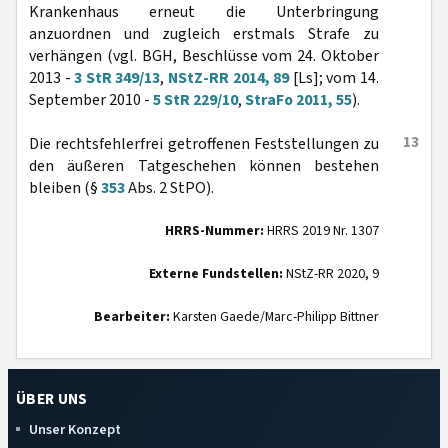
Krankenhaus erneut die Unterbringung
anzuordnen und zugleich erstmals Strafe zu
verhängen (vgl. BGH, Beschlüsse vom 24. Oktober
2013 -
3 StR 349/13
,
NStZ-RR 2014, 89
[Ls]; vom 14.
September 2010 -
5 StR 229/10
,
StraFo 2011, 55
).
13
Die rechtsfehlerfrei getroffenen Feststellungen zu
den äußeren Tatgeschehen können bestehen
bleiben (§
353
Abs. 2 StPO).
HRRS-Nummer:
HRRS 2019 Nr. 1307
Externe Fundstellen:
NStZ-RR 2020, 9
Bearbeiter:
Karsten Gaede/Marc-Philipp Bittner
ÜBER UNS
Unser Konzept