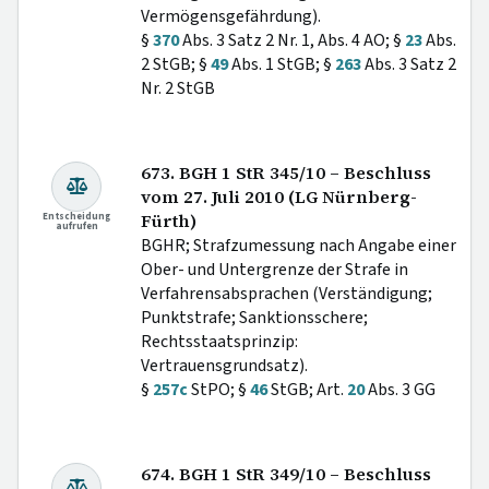
Vermögensgefährdung).
§
370
Abs. 3 Satz 2 Nr. 1, Abs. 4 AO; §
23
Abs.
2 StGB; §
49
Abs. 1 StGB; §
263
Abs. 3 Satz 2
Nr. 2 StGB
673. BGH 1 StR 345/10 – Beschluss
vom 27. Juli 2010 (LG Nürnberg-
Entscheidung
Fürth)
aufrufen
BGHR; Strafzumessung nach Angabe einer
Ober- und Untergrenze der Strafe in
Verfahrensabsprachen (Verständigung;
Punktstrafe; Sanktionsschere;
Rechtsstaatsprinzip:
Vertrauensgrundsatz).
§
257c
StPO; §
46
StGB; Art.
20
Abs. 3 GG
674. BGH 1 StR 349/10 – Beschluss