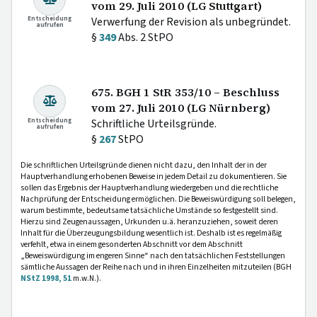
vom 29. Juli 2010 (LG Stuttgart)
Entscheidung
Verwerfung der Revision als unbegründet.
aufrufen
§
349
Abs. 2 StPO
675. BGH 1 StR 353/10 – Beschluss
vom 27. Juli 2010 (LG Nürnberg)
Entscheidung
Schriftliche Urteilsgründe.
aufrufen
§
267
StPO
Die schriftlichen Urteilsgründe dienen nicht dazu, den Inhalt der in der
Hauptverhandlung erhobenen Beweise in jedem Detail zu dokumentieren. Sie
sollen das Ergebnis der Hauptverhandlung wiedergeben und die rechtliche
Nachprüfung der Entscheidung ermöglichen. Die Beweiswürdigung soll belegen,
warum bestimmte, bedeutsame tatsächliche Umstände so festgestellt sind.
Hierzu sind Zeugenaussagen, Urkunden u.ä. heranzuziehen, soweit deren
Inhalt für die Überzeugungsbildung wesentlich ist. Deshalb ist es regelmäßig
verfehlt, etwa in einem gesonderten Abschnitt vor dem Abschnitt
„Beweiswürdigung im engeren Sinne“ nach den tatsächlichen Feststellungen
sämtliche Aussagen der Reihe nach und in ihren Einzelheiten mitzuteilen (BGH
NStZ 1998, 51
m.w.N.).