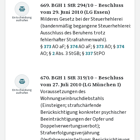
669. BGH 1 StR 294/10 – Beschluss
vom 29. Juni 2010 (LG Essen)
Entscheidung
Milderes Gesetz bei der Steuerhehlerei
aufrufen
(bandenmäßig begangene Steuerhehlerei:
Ausschluss des Beruhens trotz
fehlerhafter Strafrahmenwahl).
§
373
AO aF; §
374
AO aF; §
373
AO; §
374
AO; §
2
Abs. 3 StGB; §
337
StPO
670. BGH 1 StR 319/10 – Beschluss
vom 27. Juli 2010 (LG München I)
Entscheidung
Voraussetzungen des
aufrufen
Wohnungseinbruchdiebstahls
(Einsteigen; strafschärfende
Berücksichtigung konkreter psychischer
Beeinträchtigungen der Opfer und
Doppelverwertungsverbot);
Strafverfolgungsverjährung
(Verfahrenseinstellung; Berücksichtigung