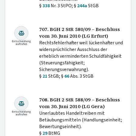
§
338
Nr. 3 StPO; §
244a
StGB
707. BGH 2 StR 580/09 – Beschluss
vom 30. Juni 2010 (LG Erfurt)
Entscheidung
Rechtsfehlerhafter weil lückenhafter und
aufrufen
widersprüchlicher Ausschluss der
erheblich verminderten Schuldfähigkeit
(Steuerungsfähigkeit;
Sicherungsverwahrung).
§
21
StGB; §
66
Abs. 3 StGB
708. BGH 2 StR 588/09 – Beschluss
vom 30. Juni 2010 (LG Gera)
Entscheidung
Unerlaubtes Handeltreiben mit
aufrufen
Betäubungsmitteln (Handlungseinheit;
Bewertungseinheit).
§
29
BtMG