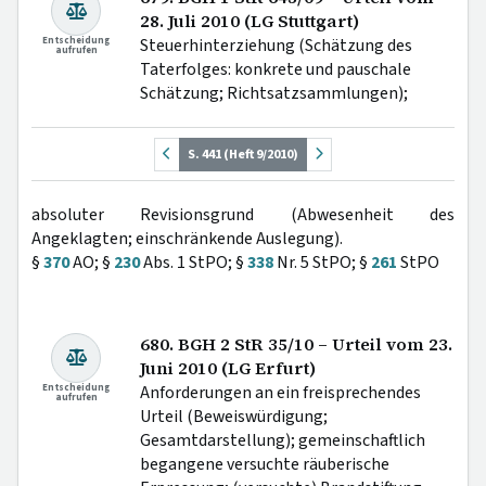
28. Juli 2010 (LG Stuttgart)
Entscheidung
Steuerhinterziehung (Schätzung des
aufrufen
Taterfolges: konkrete und pauschale
Schätzung; Richtsatzsammlungen);
S. 441 (Heft 9/2010)
absoluter Revisionsgrund (Abwesenheit des
Angeklagten; einschränkende Auslegung).
§
370
AO; §
230
Abs. 1 StPO; §
338
Nr. 5 StPO; §
261
StPO
680. BGH 2 StR 35/10 – Urteil vom 23.
Juni 2010 (LG Erfurt)
Entscheidung
Anforderungen an ein freisprechendes
aufrufen
Urteil (Beweiswürdigung;
Gesamtdarstellung); gemeinschaftlich
begangene versuchte räuberische