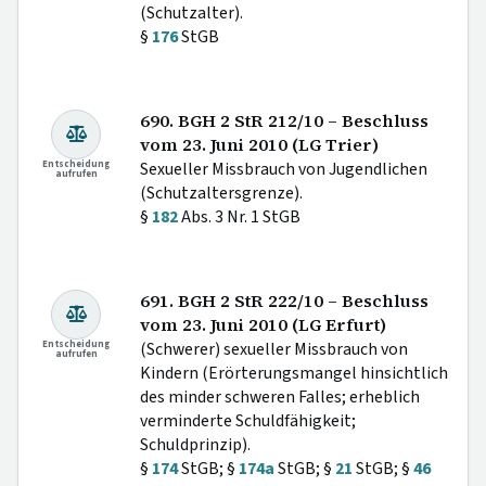
(Schutzalter).
§
176
StGB
690. BGH 2 StR 212/10 – Beschluss
vom 23. Juni 2010 (LG Trier)
Entscheidung
Sexueller Missbrauch von Jugendlichen
aufrufen
(Schutzaltersgrenze).
§
182
Abs. 3 Nr. 1 StGB
691. BGH 2 StR 222/10 – Beschluss
vom 23. Juni 2010 (LG Erfurt)
Entscheidung
(Schwerer) sexueller Missbrauch von
aufrufen
Kindern (Erörterungsmangel hinsichtlich
des minder schweren Falles; erheblich
verminderte Schuldfähigkeit;
Schuldprinzip).
§
174
StGB; §
174a
StGB; §
21
StGB; §
46