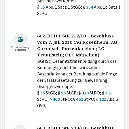
Beschlussverfahren.
§
55
Abs. 1 Satz 1 StGB; §
354
Abs. 1b Satz 1
StPO
662. BGH 1 StR 212/10 – Beschluss
vom 7. Juli 2010 (AG Rosenheim; AG
Entscheidung
Garmisch-Partenkirchen; LG
aufrufen
Traunstein; OLG München)
BGHSt; Gesamtstrafenbildung durch das
Berufungsgericht bei wirksamer
Beschränkung der Berufung auf die Frage
der Strafaussetzung zur Bewährung;
Divergenzvorlage.
§
55
StGB; §
56
StGB; §
318
StPO; §
331
StPO; §
460
StPO; §
462
StPO; §
121
Abs. 2
GVG;
663. BGH 1 StR 239/10 – Beschluss