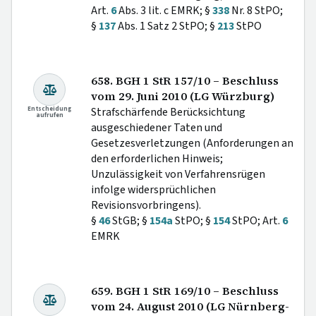
Art.
6
Abs. 3 lit. c EMRK; §
338
Nr. 8 StPO;
§
137
Abs. 1 Satz 2 StPO; §
213
StPO
658. BGH 1 StR 157/10 – Beschluss
vom 29. Juni 2010 (LG Würzburg)
Entscheidung
Strafschärfende Berücksichtung
aufrufen
ausgeschiedener Taten und
Gesetzesverletzungen (Anforderungen an
den erforderlichen Hinweis;
Unzulässigkeit von Verfahrensrügen
infolge widersprüchlichen
Revisionsvorbringens).
§
46
StGB; §
154a
StPO; §
154
StPO; Art.
6
EMRK
659. BGH 1 StR 169/10 – Beschluss
vom 24. August 2010 (LG Nürnberg-