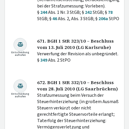
bei der Strafzumessung: Vorleben).
§
244
Abs. 1 Nr. 3 StGB; §
242
StGB; §
78
StGB; §
46
Abs. 2, Abs. 3 StGB; §
206a
StPO
671. BGH 1 StR 323/10 – Beschluss
vom 13. Juli 2010 (LG Karlsruhe)
Entscheidung
Verwerfung der Revision als unbegründet.
aufrufen
§
349
Abs. 2 StPO
672. BGH 1 StR 332/10 – Beschluss
vom 28. Juli 2010 (LG Saarbrücken)
Entscheidung
Strafzumessung beim Versuch der
aufrufen
Steuerhinterziehung (in großem Ausmaß
Steuern verkürzt oder nicht
gerechtfertigte Steuervorteile erlangt;
Taterfolg der Steuerhinterziehung:
Vermögensverletzung und