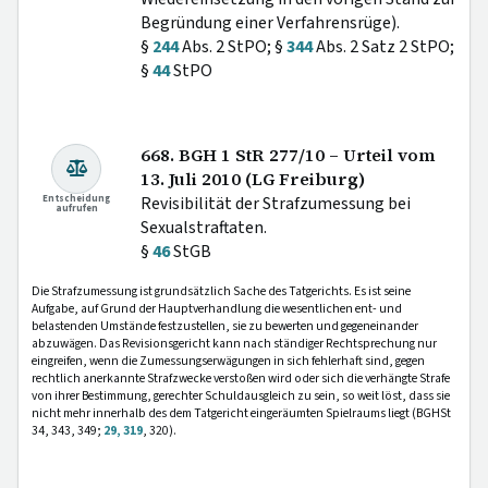
Begründung einer Verfahrensrüge).
§
244
Abs. 2 StPO; §
344
Abs. 2 Satz 2 StPO;
§
44
StPO
668. BGH 1 StR 277/10 – Urteil vom
13. Juli 2010 (LG Freiburg)
Entscheidung
Revisibilität der Strafzumessung bei
aufrufen
Sexualstraftaten.
§
46
StGB
Die Strafzumessung ist grundsätzlich Sache des Tatgerichts. Es ist seine
Aufgabe, auf Grund der Hauptverhandlung die wesentlichen ent- und
belastenden Umstände festzustellen, sie zu bewerten und gegeneinander
abzuwägen. Das Revisionsgericht kann nach ständiger Rechtsprechung nur
eingreifen, wenn die Zumessungserwägungen in sich fehlerhaft sind, gegen
rechtlich anerkannte Strafzwecke verstoßen wird oder sich die verhängte Strafe
von ihrer Bestimmung, gerechter Schuldausgleich zu sein, so weit löst, dass sie
nicht mehr innerhalb des dem Tatgericht eingeräumten Spielraums liegt (BGHSt
34, 343, 349;
29, 319
, 320).