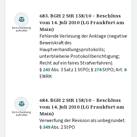
683. BGH 2 StR 158/10 – Beschluss
vom 14. Juli 2010 (LG Frankfurt am
Entscheidung
Main)
aufrufen
Fehlende Verlesung der Anklage (negative
Beweiskraft des
Hauptverhandlungsprotokolls;
unterbliebene Protokollberichtigung;
Recht auf ein faires Strafverfahren).
§
243
Abs. 3 Satz 1 StPO; §
274
StPO; Art.
6
EMRK
684. BGH 2 StR 158/10 – Beschluss
vom 14. Juli 2010 (LG Frankfurt am
Entscheidung
Main)
aufrufen
Verwerfung der Revision als unbegründet.
§
349
Abs. 2 StPO