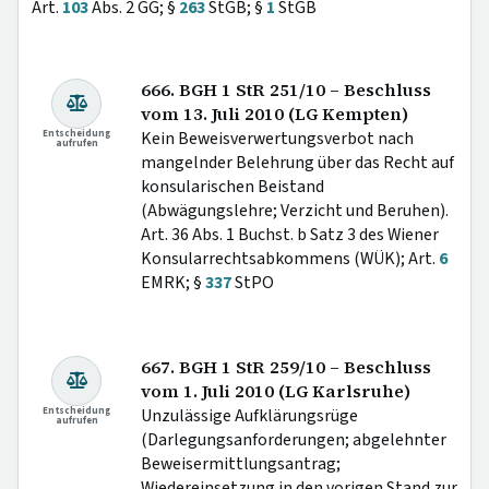
Art.
103
Abs. 2 GG; §
263
StGB; §
1
StGB
666. BGH 1 StR 251/10 – Beschluss
vom 13. Juli 2010 (LG Kempten)
Entscheidung
Kein Beweisverwertungsverbot nach
aufrufen
mangelnder Belehrung über das Recht auf
konsularischen Beistand
(Abwägungslehre; Verzicht und Beruhen).
Art. 36 Abs. 1 Buchst. b Satz 3 des Wiener
Konsularrechtsabkommens (WÜK); Art.
6
EMRK; §
337
StPO
667. BGH 1 StR 259/10 – Beschluss
vom 1. Juli 2010 (LG Karlsruhe)
Entscheidung
Unzulässige Aufklärungsrüge
aufrufen
(Darlegungsanforderungen; abgelehnter
Beweisermittlungsantrag;
Wiedereinsetzung in den vorigen Stand zur