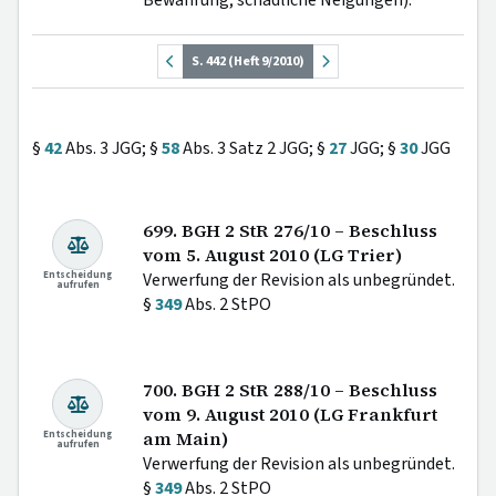
S. 442 (Heft 9/2010)
§
42
Abs. 3 JGG; §
58
Abs. 3 Satz 2 JGG; §
27
JGG; §
30
JGG
699. BGH 2 StR 276/10 – Beschluss
vom 5. August 2010 (LG Trier)
Entscheidung
Verwerfung der Revision als unbegründet.
aufrufen
§
349
Abs. 2 StPO
700. BGH 2 StR 288/10 – Beschluss
vom 9. August 2010 (LG Frankfurt
Entscheidung
am Main)
aufrufen
Verwerfung der Revision als unbegründet.
§
349
Abs. 2 StPO