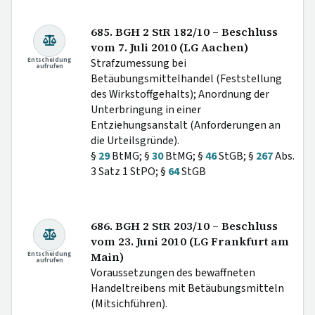
685. BGH 2 StR 182/10 – Beschluss
vom 7. Juli 2010 (LG Aachen)
Entscheidung
Strafzumessung bei
aufrufen
Betäubungsmittelhandel (Feststellung
des Wirkstoffgehalts); Anordnung der
Unterbringung in einer
Entziehungsanstalt (Anforderungen an
die Urteilsgründe).
§
29
BtMG; §
30
BtMG; §
46
StGB; §
267
Abs.
3 Satz 1 StPO; §
64
StGB
686. BGH 2 StR 203/10 – Beschluss
vom 23. Juni 2010 (LG Frankfurt am
Entscheidung
Main)
aufrufen
Voraussetzungen des bewaffneten
Handeltreibens mit Betäubungsmitteln
(Mitsichführen).