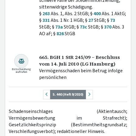
schwere Fälle der Steuerhinterziehung;
sittenwidrige Schädigung.
§
263
Abs. 1, Abs. 2 StGB; §
400
Abs. 1 AktG;
§
331
Abs. 1 Nr. 1 HGB; §
27
StGB; §
73
StGB; §
73a
StGB; §
73c
StGB; §
370
Abs. 3
AO aF; §
826
StGB
665. BGH 1 StR 245/09 – Beschluss
vom 14. Juli 2010 (LG Hamburg)
Entscheidung
Vermögensschaden beim Betrug infolge
aufrufen
persönlichen
S. 440 (Heft 9/2010)
Schadenseinschlages (Aktientausch;
Vermögensbewertung im Strafrecht);
Gesetzlichkeitsprinzip (Bestimmtheitsgrundsatz;
Verschleifungsverbot); redaktioneller Hinweis.