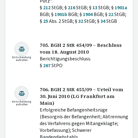
Putz“.
§
212
StGB; §
216
StGB; §
13
StGB; §
1901a
BGB; §
1901b
BGB; §
1904
BGB; §
22
StGB;
§
25
Abs. 2 StGB; §
32
StGB; §
34
StGB
705. BGH 2 StR 454/09 – Beschluss
vom 18. August 2010
Entscheidung
Berichtigungsbeschluss.
aufrufen
§
267
StPO
706. BGH 2 StR 455/09 – Urteil vom
30. Juni 2010 (LG Frankfurt am
Entscheidung
Main)
aufrufen
Erfolgreiche Befangenheitsrüge
(Besorgnis der Befangenheit; Abtrennung
des Verfahrens gegen Mitangeklagte;
Vorbefassung); Schwerer
Bandendiebstahls.