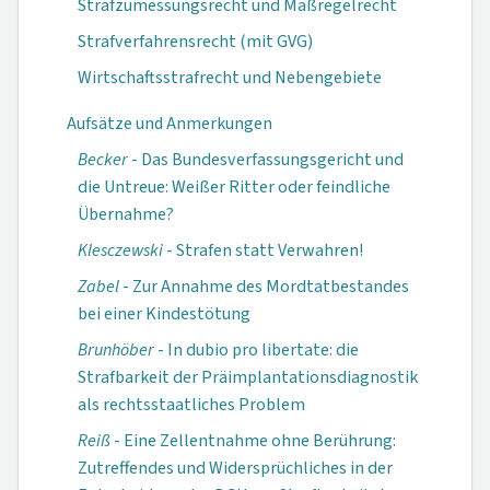
Strafzumessungsrecht und Maßregelrecht
Strafverfahrensrecht (mit GVG)
Wirtschaftsstrafrecht und Nebengebiete
Aufsätze und Anmerkungen
Becker
- Das Bundesverfassungs­gericht und
die Untreue: Weißer Ritter oder feindliche
Übernahme?
Klesczewski
- Strafen statt Verwahren!
Zabel
- Zur Annahme des Mordtatbestandes
bei einer Kindestötung
Brunhöber
- In dubio pro libertate: die
Strafbarkeit der Präimplantations­diagnostik
als rechts­staatliches Problem
Reiß
- Eine Zellentnahme ohne Berührung:
Zutreffendes und Widersprüchliches in der