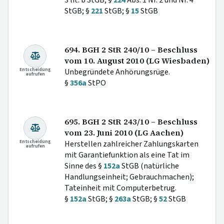
StGB; §
221
StGB; §
15
StGB
694. BGH 2 StR 240/10 – Beschluss
vom 10. August 2010 (LG Wiesbaden)
Entscheidung
Unbegründete Anhörungsrüge.
aufrufen
§
356a
StPO
695. BGH 2 StR 243/10 – Beschluss
vom 23. Juni 2010 (LG Aachen)
Entscheidung
Herstellen zahlreicher Zahlungskarten
aufrufen
mit Garantiefunktion als eine Tat im
Sinne des §
152a
StGB (natürliche
Handlungseinheit; Gebrauchmachen);
Tateinheit mit Computerbetrug.
§
152a
StGB; §
263a
StGB; §
52
StGB