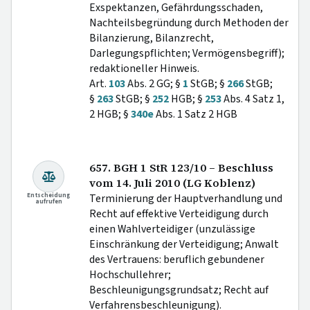
Exspektanzen, Gefährdungsschaden,
Nachteilsbegründung durch Methoden der
Bilanzierung, Bilanzrecht,
Darlegungspflichten; Vermögensbegriff);
redaktioneller Hinweis.
Art.
103
Abs. 2 GG; §
1
StGB; §
266
StGB;
§
263
StGB; §
252
HGB; §
253
Abs. 4 Satz 1,
2 HGB; §
340e
Abs. 1 Satz 2 HGB
657. BGH 1 StR 123/10 – Beschluss
vom 14. Juli 2010 (LG Koblenz)
Entscheidung
Terminierung der Hauptverhandlung und
aufrufen
Recht auf effektive Verteidigung durch
einen Wahlverteidiger (unzulässige
Einschränkung der Verteidigung; Anwalt
des Vertrauens: beruflich gebundener
Hochschullehrer;
Beschleunigungsgrundsatz; Recht auf
Verfahrensbeschleunigung).