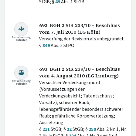
StGB; §
49
Abs. 1 StGB
692. BGH 2 StR 233/10 – Beschluss
vom 7. Juli 2010 (LG Köln)
Entscheidung
Verwerfung der Revision als unbegründet.
aufrufen
§
349
Abs. 2 StPO
693. BGH 2 StR 239/10 – Beschluss
vom 4. August 2010 (LG Limburg)
Entscheidung
Versuchter Verdeckungsmord
aufrufen
(Voraussetzungen der
Verdeckungsabsicht; Tatentschluss;
Vorsatz); schwerer Raub;
lebensgefährdender besonders schwerer
Raub; gefährliche Körperverletzung;
Aussetzung.
§
211
StGB; §
22
StGB; §
250
Abs. 2 Nr. 1, Nr.
3 lit. b StGB; §
224
Abs. 1 Nr. 2 und Nr. 4