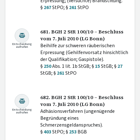
Erpressung; (versuchte) Brandstiftung.
§
267
StPO; §
261
StPO
681. BGH 2 StR 100/10 – Beschluss
vom 7. Juli 2010 (LG Bonn)
Entscheidung
Beihilfe zur schweren räuberischen
aufrufen
Erpressung (Gehilfenvorsatz hinsichtlich
der Qualifikation; Gaspistole).
§
250
Abs. 1 lit. 1b StGB; §
15
StGB; §
27
StGB; §
261
StPO
682. BGH 2 StR 100/10 – Beschluss
vom 7. Juli 2010 (LG Bonn)
Entscheidung
Adhäsionsverfahren (ungenügende
aufrufen
Begründung eines
Schmerzensgeldanspruches).
§
403
StPO; §
253
BGB