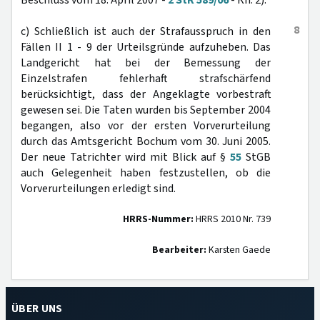
Beschluss vom 18. April 2007 -
2 StR 589/06
- Rn. 2).
8
c) Schließlich ist auch der Strafausspruch in den
Fällen II 1 - 9 der Urteilsgründe aufzuheben. Das
Landgericht hat bei der Bemessung der
Einzelstrafen fehlerhaft strafschärfend
berücksichtigt, dass der Angeklagte vorbestraft
gewesen sei. Die Taten wurden bis September 2004
begangen, also vor der ersten Vorverurteilung
durch das Amtsgericht Bochum vom 30. Juni 2005.
Der neue Tatrichter wird mit Blick auf §
55
StGB
auch Gelegenheit haben festzustellen, ob die
Vorverurteilungen erledigt sind.
HRRS-Nummer:
HRRS 2010 Nr. 739
Bearbeiter:
Karsten Gaede
ÜBER UNS