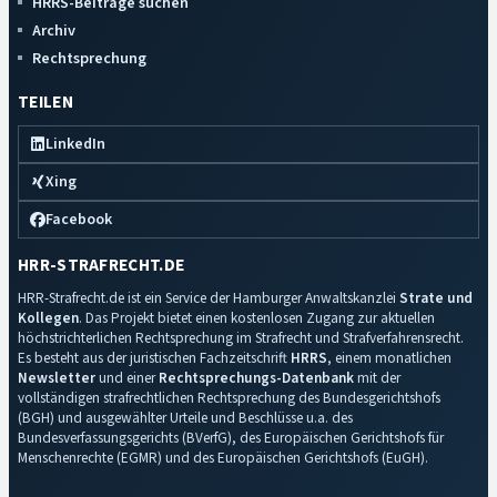
HRRS-Beiträge suchen
Archiv
Rechtsprechung
TEILEN
LinkedIn
Xing
Facebook
HRR-STRAFRECHT.DE
HRR-Strafrecht.de ist ein Service der Hamburger Anwaltskanzlei
Strate und
Kollegen
. Das Projekt bietet einen kostenlosen Zugang zur aktuellen
höchstrichterlichen Rechtsprechung im Strafrecht und Strafverfahrensrecht.
Es besteht aus der juristischen Fachzeitschrift
HRRS
, einem monatlichen
Newsletter
und einer
Rechtsprechungs-Datenbank
mit der
vollständigen strafrechtlichen Rechtsprechung des Bundesgerichtshofs
(BGH) und ausgewählter Urteile und Beschlüsse u.a. des
Bundesverfassungsgerichts (BVerfG), des Europäischen Gerichtshofs für
Menschenrechte (EGMR) und des Europäischen Gerichtshofs (EuGH).