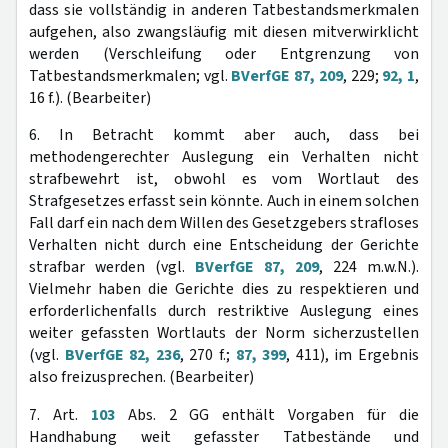
dass sie vollständig in anderen Tatbestandsmerkmalen
aufgehen, also zwangsläufig mit diesen mitverwirklicht
werden (Verschleifung oder Entgrenzung von
Tatbestandsmerkmalen; vgl.
BVerfGE 87, 209
, 229;
92, 1
,
16 f.). (Bearbeiter)
6. In Betracht kommt aber auch, dass bei
methodengerechter Auslegung ein Verhalten nicht
strafbewehrt ist, obwohl es vom Wortlaut des
Strafgesetzes erfasst sein könnte. Auch in einem solchen
Fall darf ein nach dem Willen des Gesetzgebers strafloses
Verhalten nicht durch eine Entscheidung der Gerichte
strafbar werden (vgl.
BVerfGE 87, 209
, 224 m.w.N.).
Vielmehr haben die Gerichte dies zu respektieren und
erforderlichenfalls durch restriktive Auslegung eines
weiter gefassten Wortlauts der Norm sicherzustellen
(vgl.
BVerfGE 82, 236
, 270 f.;
87, 399
, 411), im Ergebnis
also freizusprechen. (Bearbeiter)
7. Art.
103
Abs. 2 GG enthält Vorgaben für die
Handhabung weit gefasster Tatbestände und