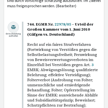
sind durch vorsichtige Schätzung auszufüllen. Im Zweifel
muss freigesprochen werden. (Bearbeiter)
744. EGMR Nr.
22978/05
– Urteil der
Großen Kammer vom 1. Juni 2010
(Gäfgen vs. Deutschland)
Entscheidung
aufrufen
Recht auf ein faires Strafverfahren
(Fortwirkung von Verstößen gegen die
Selbstbelastungsfreiheit; Fernwirkung
von Beweisverwertungsverboten im
Einzelfall bei Verstößen gegen Art.
3
EMRK; Abwägungslösung; qualifizierte
Belehrung; effektive Verteidigung);
Folterverbot (Androhung von Folter;
unmenschliche und erniedrigende
Behandlung; Folter; Opferstellung im
Sinne der EMRK: ausreichende Abhilfe
und Subsidiaritätsprinzip; Beweislast;
Schutzpflichten zur Bestrafung);