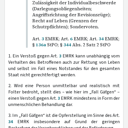
Zulässigkeit der Individualbeschwerde
(Darlegungsobliegenheiten;
Angriffsrichtung der Revisionsrüge);
Recht auf Leben (Grenzen der
Schutzpflichten); Sondervoten.
Art.
3
EMRK; Art.
6
EMRK; Art.
34
EMRK;
§
136a
StPO; §
344
Abs. 2 Satz 2 StPO
1. Ein Verstoß gegen Art.
3
EMRK kann unabhängig vom
Verhalten des Betroffenen auch zur Rettung von Leben
und selbst im Fall eines Notstandes für den gesamten
Staat nicht gerechtfertigt werden.
2. Wird eine Person unmittelbar und realistisch mit
Folter bedroht, stellt dies – wie hier im „Fall Gäfgen“ –
einen Verstoß gegen Art.
3
EMRK mindestens in Form der
unmenschlichen Behandlung dar.
3. Im „Fall Gäfgen“ ist die Opferstellung im Sinne des Art.
34
EMRK insbesondere auf Grund der geringen
Bestrafung der Verantwortlichen und der Beförderung