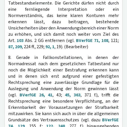
Tatbestandselemente. Die Gerichte dürfen nicht durch
eine fernliegende Interpretation oder ein
Normverständnis, das keine klaren Konturen mehr
erkennen lässt, dazu beitragen, bestehende
Unsicherheiten über den Anwendungsbereich einer Norm
zu erhöhen, und sich damit noch weiter vom Ziel des
Art.
103
Abs. 2 GG entfernen (vgl.
BVerfGE 71, 108
, 121;
87, 209
, 224 ff., 229;
92, 1
, 19). (Bearbeiter)
8. Gerade in Fallkonstellationen, in denen der
Normadressat nach dem gesetzlichen Tatbestand nur
noch die Möglichkeit einer Bestrafung erkennen kann
und in denen sich erst aufgrund einer gefestigten
Rechtsprechung eine zuverlässige Grundlage für die
Auslegung und Anwendung der Norm gewinnen lässt
(vgl.
BVerfGE 26, 41
, 43;
45, 363
, 371 f.), trifft die
Rechtsprechung eine besondere Verpflichtung, an der
Erkennbarkeit der Voraussetzungen der Strafbarkeit
mitzuwirken. Sie kann sich auch in über die allgemeinen
Grundsätze des Vertrauensschutzes (vgl. dazu
BVerfGE
74, 129
, 155 f.;
122, 248
, 277 f.) hinausgehenden