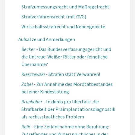
Strafzumessungsrecht und Maßregelrecht
Strafverfahrensrecht (mit GVG)
Wirtschaftsstrafrecht und Nebengebiete
Aufsätze und Anmerkungen
Becker
- Das Bundesverfassungs­gericht und
die Untreue: Weißer Ritter oder feindliche
Übernahme?
Klesczewski
- Strafen statt Verwahren!
Zabel
- Zur Annahme des Mordtatbestandes
bei einer Kindestötung
Brunhöber
- In dubio pro libertate: die
Strafbarkeit der Präimplantations­diagnostik
als rechts­staatliches Problem
Reiß
- Eine Zellentnahme ohne Berührung:
Zutreffendes und Widersprüchliches in der