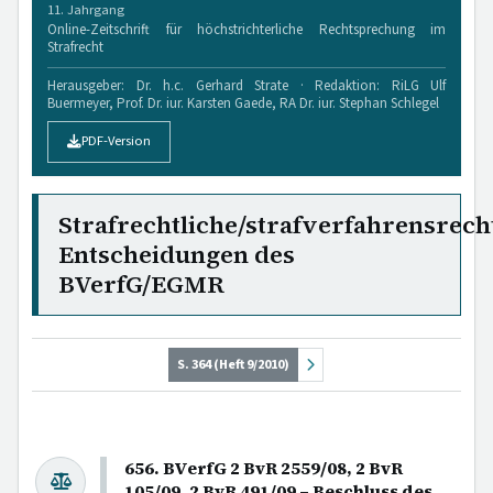
11. Jahrgang
Online-Zeitschrift für höchstrichterliche Rechtsprechung im
Strafrecht
Herausgeber: Dr. h.c. Gerhard Strate · Redaktion: RiLG Ulf
Buermeyer, Prof. Dr. iur. Karsten Gaede, RA Dr. iur. Stephan Schlegel
PDF-Version
Strafrechtliche/strafverfahrensrech
Entscheidungen des
BVerfG/EGMR
S. 364 (Heft 9/2010)
656. BVerfG 2 BvR 2559/08, 2 BvR
105/09, 2 BvR 491/09 – Beschluss des