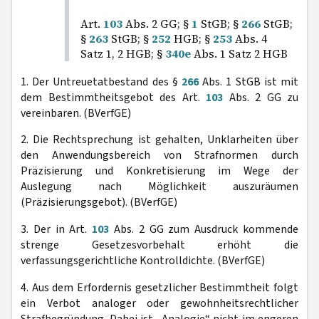
Art.
103
Abs. 2 GG; §
1
StGB; §
266
StGB;
§
263
StGB; §
252
HGB; §
253
Abs. 4
Satz 1, 2 HGB; §
340e
Abs. 1 Satz 2 HGB
1. Der Untreuetatbestand des §
266
Abs. 1 StGB ist mit
dem Bestimmtheitsgebot des Art.
103
Abs. 2 GG zu
vereinbaren. (BVerfGE)
2. Die Rechtsprechung ist gehalten, Unklarheiten über
den Anwendungsbereich von Strafnormen durch
Präzisierung und Konkretisierung im Wege der
Auslegung nach Möglichkeit auszuräumen
(Präzisierungsgebot). (BVerfGE)
3. Der in Art.
103
Abs. 2 GG zum Ausdruck kommende
strenge Gesetzesvorbehalt erhöht die
verfassungsgerichtliche Kontrolldichte. (BVerfGE)
4. Aus dem Erfordernis gesetzlicher Bestimmtheit folgt
ein Verbot analoger oder gewohnheitsrechtlicher
Strafbegründung. Dabei ist „Analogie“ nicht im engeren