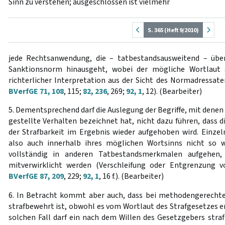
Sinn zu verstehen; ausgeschlossen ist vielmehr
S. 365 (Heft 9/2010)
jede Rechtsanwendung, die – tatbestandsausweitend – über
Sanktionsnorm hinausgeht, wobei der mögliche Wortlaut a
richterlicher Interpretation aus der Sicht des Normadressate
BVerfGE 71, 108
, 115;
82, 236
, 269;
92, 1
, 12). (Bearbeiter)
5. Dementsprechend darf die Auslegung der Begriffe, mit denen
gestellte Verhalten bezeichnet hat, nicht dazu führen, dass 
der Strafbarkeit im Ergebnis wieder aufgehoben wird. Einz
also auch innerhalb ihres möglichen Wortsinns nicht so w
vollständig in anderen Tatbestandsmerkmalen aufgehen,
mitverwirklicht werden (Verschleifung oder Entgrenzung 
BVerfGE 87, 209
, 229;
92, 1
, 16 f.). (Bearbeiter)
6. In Betracht kommt aber auch, dass bei methodengerechte
strafbewehrt ist, obwohl es vom Wortlaut des Strafgesetzes er
solchen Fall darf ein nach dem Willen des Gesetzgebers straf