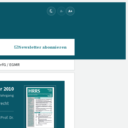
A-
A+
Newsletter abonnieren
erfG / EGMR
r 2010
 Jahrgang
recht
Prof. Dr.