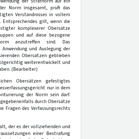
nwendung der Strafnorm auf ein
der Norm insgesamt, prüft das
tigten Verständnisses in vollem
.). Entsprechendes gilt, wenn die
estigter komplexerer Obersätze
gruppen und auf diese bezogene
snorm anzutreffen sind. Das
bei Anwendung und Auslegung der
sierenden Obersätzen geblieben
olgerichtig weiterentwickelt und
aben. (Bearbeiter)
ichen Obersätzen gefestigtes
esverfassungsgericht nur in dem
nturierung der Norm sein darf.
 gegebenenfalls durch Obersätze
ne Fragen des Verfassungsrechts
lt, der es der vollziehenden und
raussetzungen einer Bestrafung