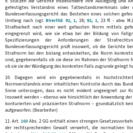
9. Stützen die Gerichte insbesondere ihre Auslegung und A
gefestigtes Verständnis eines Tatbestandsmerkmals oder 
Bundesverfassungsgericht das Bestehen eines solchen gefes
Umfang nach (vgl.
BVerfGE 92, 1
, 18;
92, 1
, 23 ff. - abw. M
Strafbarkeit nach einer weit gefassten Norm mittels gef
eingegrenzt wird, wie sie etwa bei der Bildung von Fall
Spezifizierungen der Anforderungen der Strafrecht
Bundesverfassungsgericht prüft insoweit, ob die Gerichte 
Strafnorm bei den bislang entwickelten, die Norm konkreti
sind, gegebenenfalls ob sie diese im Rahmen der Strafnorm f
ob sie sie der Würdigung des konkreten Falls zugrunde gelegt h
10. Dagegen wird ein gegebenenfalls in höchstrichterl
Normverständnis einer inhaltlichen Kontrolle durch das Bund
Sinne unterzogen, dass es nicht evident ungeeignet zur Ko
Insoweit werden – ebenso wie hinsichtlich der Anwendung der
konturierten und präzisierten Strafnorm – grundsätzlich kei
aufgeworfen. (Bearbeiter)
11. Art.
103
Abs. 2 GG enthält einen strengen Gesetzesvorbeha
der rechtsprechenden Gewalt verwehrt, die normativen Vo