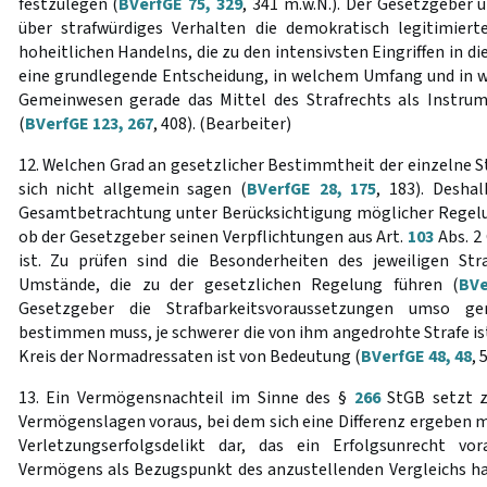
festzulegen (
BVerfGE 75, 329
, 341 m.w.N.). Der Gesetzgeber
über strafwürdiges Verhalten die demokratisch legitimier
hoheitlichen Handelns, die zu den intensivsten Eingriffen in die 
eine grundlegende Entscheidung, in welchem Umfang und in we
Gemeinwesen gerade das Mittel des Strafrechts als Instrum
(
BVerfGE 123, 267
, 408). (Bearbeiter)
12. Welchen Grad an gesetzlicher Bestimmtheit der einzelne S
sich nicht allgemein sagen (
BVerfGE 28, 175
, 183). Desha
Gesamtbetrachtung unter Berücksichtigung möglicher Regelu
ob der Gesetzgeber seinen Verpflichtungen aus Art.
103
Abs. 2
ist. Zu prüfen sind die Besonderheiten des jeweiligen Stra
Umstände, die zu der gesetzlichen Regelung führen (
BVe
Gesetzgeber die Strafbarkeitsvoraussetzungen umso ge
bestimmen muss, je schwerer die von ihm angedrohte Strafe is
Kreis der Normadressaten ist von Bedeutung (
BVerfGE 48, 48
, 
13. Ein Vermögensnachteil im Sinne des §
266
StGB setzt z
Vermögenslagen voraus, bei dem sich eine Differenz ergeben mu
Verletzungserfolgsdelikt dar, das ein Erfolgsunrecht vo
Vermögens als Bezugspunkt des anzustellenden Vergleichs han