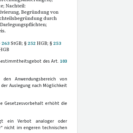
e; Nachteil:
tivierung, Begründung von
chteilsbegründung durch
 Darlegungspflichten;
is.
§
263
StGB; §
252
HGB; §
253
 HGB
Bestimmtheitsgebot des Art.
103
er den Anwendungsbereich von
 der Auslegung nach Möglichkeit
 Gesetzesvorbehalt erhöht die
lgt ein Verbot analoger oder
e“ nicht im engeren technischen