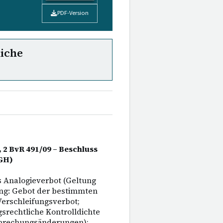
PDF-Version
liche
, 2 BvR 491/09 – Beschluss
BGH)
 Analogieverbot (Geltung
ng: Gebot der bestimmten
erschleifungsverbot;
srechtliche Kontrolldichte
sprechungsänderungen);