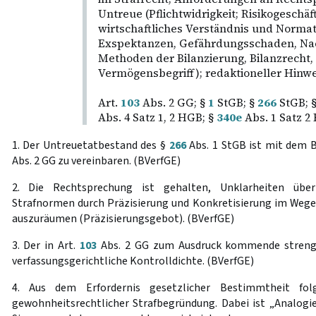
Untreue (Pflichtwidrigkeit; Risikogeschäft
wirtschaftliches Verständnis und Norma
Exspektanzen, Gefährdungsschaden, Na
Methoden der Bilanzierung, Bilanzrecht,
Vermögensbegriff); redaktioneller Hinwe
Art.
103
Abs. 2 GG; §
1
StGB; §
266
StGB; 
Abs. 4 Satz 1, 2 HGB; §
340e
Abs. 1 Satz 2
1. Der Untreuetatbestand des §
266
Abs. 1 StGB ist mit dem 
Abs. 2 GG zu vereinbaren. (BVerfGE)
2. Die Rechtsprechung ist gehalten, Unklarheiten üb
Strafnormen durch Präzisierung und Konkretisierung im Wege
auszuräumen (Präzisierungsgebot). (BVerfGE)
3. Der in Art.
103
Abs. 2 GG zum Ausdruck kommende strenge
verfassungsgerichtliche Kontrolldichte. (BVerfGE)
4. Aus dem Erfordernis gesetzlicher Bestimmtheit fo
gewohnheitsrechtlicher Strafbegründung. Dabei ist „Analogi