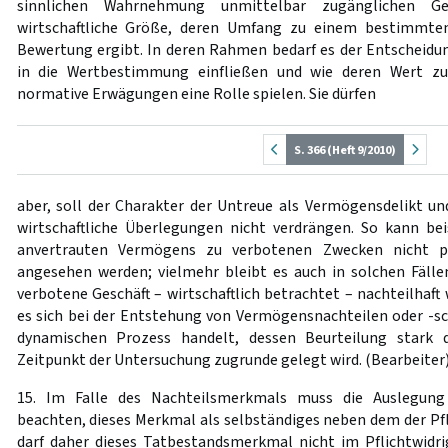
sinnlichen Wahrnehmung unmittelbar zugänglichen G
wirtschaftliche Größe, deren Umfang zu einem bestimmten
Bewertung ergibt. In deren Rahmen bedarf es der Entscheid
in die Wertbestimmung einfließen und wie deren Wert zu 
normative Erwägungen eine Rolle spielen. Sie dürfen
S. 366 (Heft 9/2010)
aber, soll der Charakter der Untreue als Vermögensdelikt un
wirtschaftliche Überlegungen nicht verdrängen. So kann be
anvertrauten Vermögens zu verbotenen Zwecken nicht pe
angesehen werden; vielmehr bleibt es auch in solchen Fällen
verbotene Geschäft – wirtschaftlich betrachtet – nachteilhaft 
es sich bei der Entstehung von Vermögensnachteilen oder -
dynamischen Prozess handelt, dessen Beurteilung stark
Zeitpunkt der Untersuchung zugrunde gelegt wird. (Bearbeiter
15. Im Falle des Nachteilsmerkmals muss die Auslegung
beachten, dieses Merkmal als selbständiges neben dem der Pfli
darf daher dieses Tatbestandsmerkmal nicht im Pflichtwidr