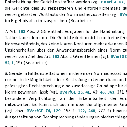
Entscheidung der Gerichte strafbar werden (vgl.
BVerfGE 87, 
die Gerichte dies zu respektieren und erforderlichenfalls d
weiter gefassten Wortlauts der Norm sicherzustellen (vgl.
BVe
im Ergebnis also freizusprechen. (Bearbeiter)
7. Art.
103
Abs. 2 GG enthält Vorgaben für die Handhabung 
Tatbestandselemente. Die Gerichte dürfen nicht durch eine fer
Normverständnis, das keine klaren Konturen mehr erkennen lä
Unsicherheiten über den Anwendungsbereich einer Norm zu
weiter vom Ziel des Art.
103
Abs. 2 GG entfernen (vgl.
BVerfGE
92, 1
, 19). (Bearbeiter)
8. Gerade in Fallkonstellationen, in denen der Normadressat 
nur noch die Möglichkeit einer Bestrafung erkennen kann und i
gefestigten Rechtsprechung eine zuverlässige Grundlage für 
Norm gewinnen lässt (vgl.
BVerfGE 26, 41
, 43;
45, 363
, 371 
besondere Verpflichtung, an der Erkennbarkeit der Vor
mitzuwirken. Sie kann sich auch in über die allgemeinen Gr
(vgl. dazu
BVerfGE 74, 129
, 155 f.;
122, 248
, 277 f.) hina
Ausgestaltung von Rechtsprechungsänderungen niederschlagen