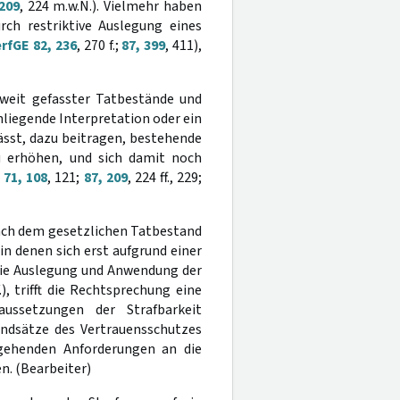
209
, 224 m.w.N.). Vielmehr haben
urch restriktive Auslegung eines
rfGE 82, 236
, 270 f.;
87, 399
, 411),
weit gefasster Tatbestände und
nliegende Interpretation oder ein
sst, dazu beitragen, bestehende
 erhöhen, und sich damit noch
 71, 108
, 121;
87, 209
, 224 ff., 229;
nach dem gesetzlichen Tatbestand
n denen sich erst aufgrund einer
die Auslegung und Anwendung der
f.), trifft die Rechtsprechung eine
aussetzungen der Strafbarkeit
undsätze des Vertrauensschutzes
usgehenden Anforderungen an die
. (Bearbeiter)