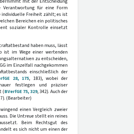
 übernimmt mit der Entscheidung
te Verantwortung für eine Form
individuelle Freiheit zählt; es ist
lchen Bereichen ein politisches
ent sozialer Kontrolle einsetzt
traftatbestand haben muss, lässt
lb ist im Wege einer wertenden
ngsalternativen zu entscheiden,
 GG im Einzelfall nachgekommen
ftatbestands einschließlich der
rfGE 28, 175
, 183), wobei der
nauer festlegen und präziser
t (
BVerfGE 75, 329
, 342). Auch der
57). (Bearbeiter)
wingend einen Vergleich zweier
ss. Die Untreue stellt ein reines
raussetzt. Beim Rechtsgut des
delt es sich nicht um einen der