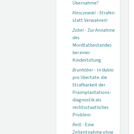
Übernahme?
Klesczewski
- Strafen
statt Verwahren!
Zabel
- Zur Annahme
des
Mordtatbestandes
bei einer
Kindestötung
Brunhöber
- In dubio
pro libertate: die
Strafbarkeit der
Präimplantations­
diagnostik als
rechts­staatliches
Problem
Reiß
- Eine
Zellentnahme ohne