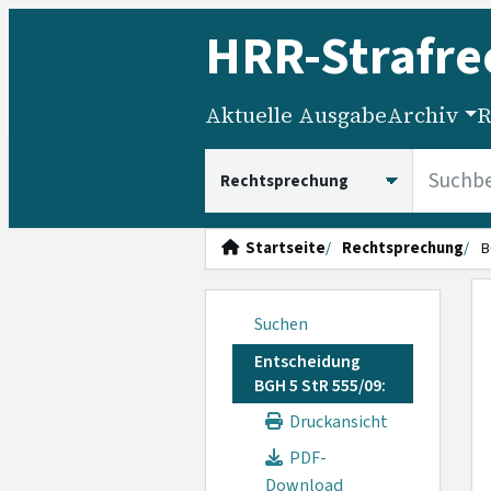
HRR
-Strafre
Aktuelle Ausgabe
Archiv
R
HRRS durchsuchen
Startseite
Rechtsprechung
B
Suchen
Entscheidung
BGH 5 StR 555/09:
Druckansicht
PDF-
Download