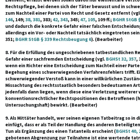
Element; erfasst werden sollen davon nur elementare Verst
Rechtspflege, bei denen sich der Täter bewusst und in schw
zum Nachteil einer Partei von Recht und Gesetz entfernt (vgl
146
, 149;
38, 381
, 383;
42, 343
, 345;
47, 105
, 109 ff.;
BGHR StGB §
und dadurch die konkrete Gefahr einer falschen Entscheidun
allerdings ein Vor- oder Nachteil tatsächlich eingetreten sein
351;
BGHR StGB § 339 Rechtsbeugung 6
). (Bearbeiter)
8. Für die Erfüllung des ungeschriebenen tatbestandlichen R
Gefahr einer sachfremden Entscheidung (vgl.
BGHSt 32, 357
,
wenn ein Richter eine Entscheidung zum Nachteil einer Parte
Begehung eines schwerwiegenden Verfahrensfehlers trifft. Ei
schwerwiegender Verstoß kann in einer willkürlichen Zustän
Missachtung des rechtsstaatlich besonders bedeutsamen Art
jedenfalls dann liegen, wenn diese eine Verletzung weiterer
konventionsrechtlicher Rechtspositionen des Betroffenen (
Untersuchungshaft) bewirkt. (Bearbeiter)
9. Als Mittäter handelt, wer seinen eigenen Tatbeitrag so in 
einfügt, dass er als Teil der Handlung des anderen Beteilig
Tun als Ergänzung des einen Tatanteils erscheint (
BGHSt 40, 
gebotenen Abgrenzung zur Teilnahme ist eine wertende tatr