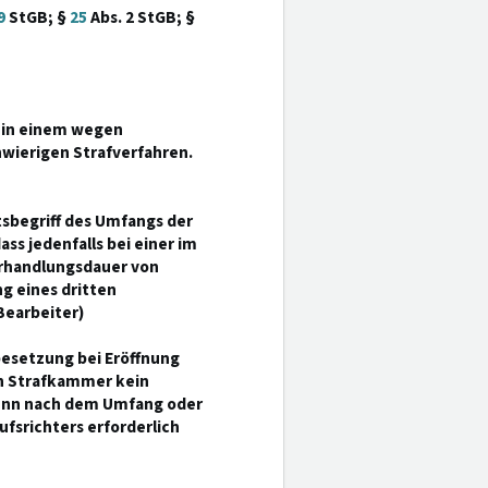
9
StGB; §
25
Abs. 2 StGB; §
s in einem wegen
ierigen Strafverfahren.
htsbegriff des Umfangs der
ss jedenfalls bei einer im
erhandlungsdauer von
g eines dritten
Bearbeiter)
besetzung bei Eröffnung
en Strafkammer kein
wenn nach dem Umfang oder
ufsrichters erforderlich