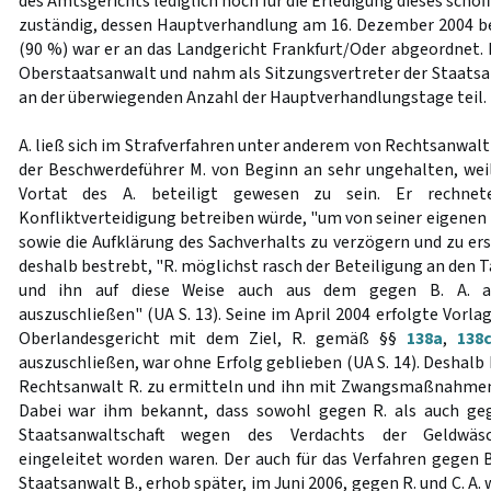
des Amtsgerichts lediglich noch für die Erledigung dieses schö
zuständig, dessen Hauptverhandlung am 16. Dezember 2004 b
(90 %) war er an das Landgericht Frankfurt/Oder abgeordnet. 
Oberstaatsanwalt und nahm als Sitzungsvertreter der Staatsa
an der überwiegenden Anzahl der Hauptverhandlungstage teil.
A. ließ sich im Strafverfahren unter anderem von Rechtsanwalt 
der Beschwerdeführer M. von Beginn an sehr ungehalten, weil 
Vortat des A. beteiligt gewesen zu sein. Er rechnet
Konfliktverteidigung betreiben würde, "um von seiner eigenen
sowie die Aufklärung des Sachverhalts zu verzögern und zu ers
deshalb bestrebt, "R. möglichst rasch der Beteiligung an den T
und ihn auf diese Weise auch aus dem gegen B. A. an
auszuschließen" (UA S. 13). Seine im April 2004 erfolgte Vorl
Oberlandesgericht mit dem Ziel, R. gemäß §§
138a
,
138
auszuschließen, war ohne Erfolg geblieben (UA S. 14). Deshalb 
Rechtsanwalt R. zu ermitteln und ihn mit Zwangsmaßnahmen 
Dabei war ihm bekannt, dass sowohl gegen R. als auch geg
Staatsanwaltschaft wegen des Verdachts der Geldwäsc
eingeleitet worden waren. Der auch für das Verfahren gegen B
Staatsanwalt B., erhob später, im Juni 2006, gegen R. und C. A