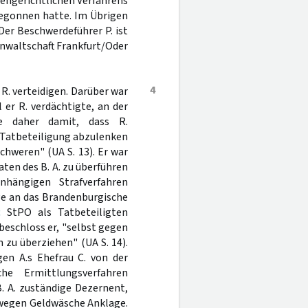
ffengerichtlichen Verfahrens
egonnen hatte. Im Übrigen
Der Beschwerdeführer P. ist
nwaltschaft Frankfurt/Oder
4
R. verteidigen. Darüber war
er R. verdächtigte, an der
e daher damit, dass R.
 Tatbeteiligung abzulenken
chweren" (UA S. 13). Er war
aten des B. A. zu überführen
hängigen Strafverfahren
age an das Brandenburgische
c
StPO als Tatbeteiligten
beschloss er, "selbst gegen
zu überziehen" (UA S. 14).
en A.s Ehefrau C. von der
he Ermittlungsverfahren
. A. zuständige Dezernent,
. wegen Geldwäsche Anklage.