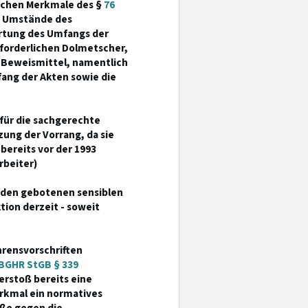
lichen Merkmale des §
76
ie Umstände des
ertung des Umfangs der
rforderlichen Dolmetscher,
 Beweismittel, namentlich
ang der Akten sowie die
 für die sachgerechte
ung der Vorrang, da sie
bereits vor der 1993
rbeiter)
is den gebotenen sensiblen
on derzeit - soweit
rensvorschriften
BGHR StGB § 339
verstoß bereits eine
rkmal ein normatives