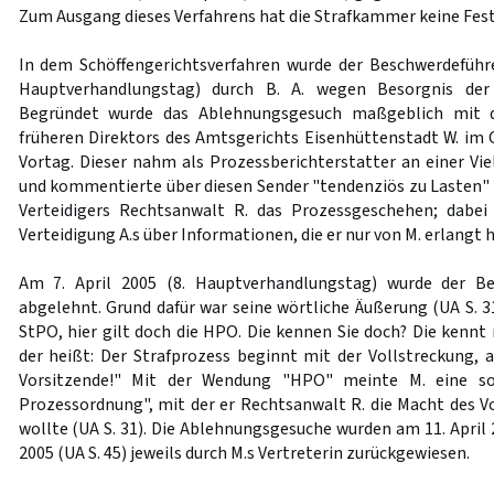
Zum Ausgang dieses Verfahrens hat die Strafkammer keine Fest
In dem Schöffengerichtsverfahren wurde der Beschwerdeführ
Hauptverhandlungstag) durch B. A. wegen Besorgnis der
Begründet wurde das Ablehnungsgesuch maßgeblich mit d
früheren Direktors des Amtsgerichts Eisenhüttenstadt W. i
Vortag. Dieser nahm als Prozessberichterstatter an einer Vie
und kommentierte über diesen Sender "tendenziös zu Lasten" 
Verteidigers Rechtsanwalt R. das Prozessgeschehen; dabei 
Verteidigung A.s über Informationen, die er nur von M. erlangt 
Am 7. April 2005 (8. Hauptverhandlungstag) wurde der Be
abgelehnt. Grund dafür war seine wörtliche Äußerung (UA S. 31)
StPO, hier gilt doch die HPO. Die kennen Sie doch? Die kennt
der heißt: Der Strafprozess beginnt mit der Vollstreckung, 
Vorsitzende!" Mit der Wendung "HPO" meinte M. eine so
Prozessordnung", mit der er Rechtsanwalt R. die Macht des 
wollte (UA S. 31). Die Ablehnungsgesuche wurden am 11. April 2
2005 (UA S. 45) jeweils durch M.s Vertreterin zurückgewiesen.