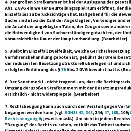
4. Der großen Strafkammer ist bei der Auslegung der gesetz
Abs. 2 GVG ein weiter Beurteilungsspielraum eröffnet, der d
Einzelfalles zu berücksichtigen hat. Maßgebend für die Bew
Sache sind etwa die Zahl der Angeklagten, Verteidiger und e
die Anzahl der angeklagten Taten, der Zeugen sowie anderer
die Notwendigkeit von Sachverständigengutachten, der Umf
voraussichtliche Dauer der Hauptverhandlung. (Bearbeiter)
5. Bleibt im Einzelfall zweifelhaft, welche Gerichtsbesetzung
Verfahrensbehandlung geboten ist, gebührt der Dreierbesetz
der reduzierten Besetzung strukturell überlegen ist und sich 
erfolgten Einführung des §
76
Abs. 2 GVG bewährt hatte. (Bea
6. Der Senat merkt - nicht tragend - an, dass die Rechtsprax
Umgang der großen Strafkammern mit der Besetzungsredukti
ersichtlich - nicht widerspiegele. (Bearbeiter)
7. Rechtsbeugung kann auch durch den Verstoß gegen Verfah
begangen werden kann (vgl.
BGHSt 42, 343
, 344;
47, 105
, 109;
Rechtsbeugung 6
; jeweils m.w.N.). Um nicht in jedem Rechts
"Beugung" des Rechts zu sehen, enthält das Tatbestandsme