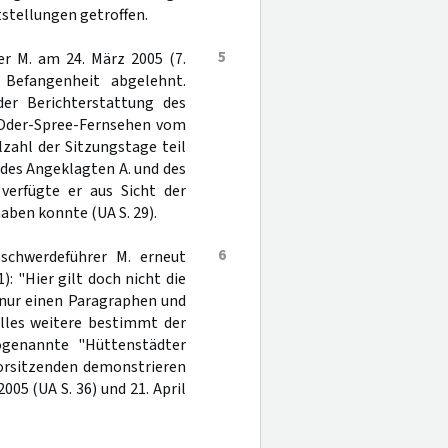
stellungen getroffen.
5
er M. am 24. März 2005 (7.
 Befangenheit abgelehnt.
er Berichterstattung des
m Oder-Spree-Fernsehen vom
lzahl der Sitzungstage teil
des Angeklagten A. und des
verfügte er aus Sicht der
haben konnte (UA S. 29).
6
schwerdeführer M. erneut
: "Hier gilt doch nicht die
 nur einen Paragraphen und
alles weitere bestimmt der
genannte "Hüttenstädter
Vorsitzenden demonstrieren
005 (UA S. 36) und 21. April