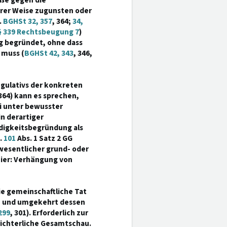
öße gegen die
erer Weise zugunsten oder
.
BGHSt 32, 357
, 364;
34,
 339 Rechtsbeugung 7
)
g begründet, ohne dass
 muss (
BGHSt 42, 343
, 346,
egulativs der konkreten
 364) kann es sprechen,
i unter bewusster
n derartiger
digkeitsbegründung als
.
101
Abs. 1 Satz 2 GG
 wesentlicher grund- oder
hier: Verhängung von
die gemeinschaftliche Tat
ten und umgekehrt dessen
299
, 301). Erforderlich zur
ichterliche Gesamtschau.