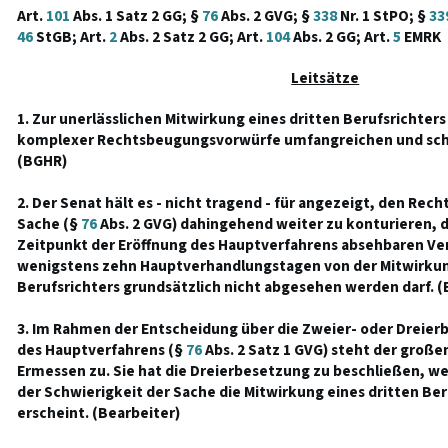
Art.
101
Abs. 1 Satz 2 GG; §
76
Abs. 2 GVG; §
338
Nr. 1 StPO; §
33
46
StGB; Art.
2
Abs. 2 Satz 2 GG; Art.
104
Abs. 2 GG; Art.
5
EMRK
Leitsätze
1. Zur unerlässlichen Mitwirkung eines dritten Berufsrichter
komplexer Rechtsbeugungsvorwürfe umfangreichen und schw
(BGHR)
2. Der Senat hält es - nicht tragend - für angezeigt, den Rec
Sache (§
76
Abs. 2 GVG) dahingehend weiter zu konturieren, da
Zeitpunkt der Eröffnung des Hauptverfahrens absehbaren V
wenigstens zehn Hauptverhandlungstagen von der Mitwirkun
Berufsrichters grundsätzlich nicht abgesehen werden darf. (
3. Im Rahmen der Entscheidung über die Zweier- oder Dreier
des Hauptverfahrens (§
76
Abs. 2 Satz 1 GVG) steht der groß
Ermessen zu. Sie hat die Dreierbesetzung zu beschließen, 
der Schwierigkeit der Sache die Mitwirkung eines dritten Ber
erscheint. (Bearbeiter)