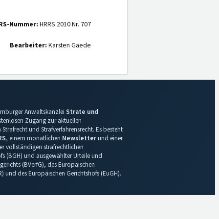
RS-Nummer:
HRRS 2010 Nr. 707
Bearbeiter:
Karsten Gaede
 Hamburger Anwaltskanzlei
Strate und
ostenlosen Zugang zur aktuellen
Strafrecht und Strafverfahrensrecht. Es besteht
RS
, einem monatlichen
Newsletter
und einer
r vollständigen strafrechtlichen
s (BGH) und ausgewählter Urteile und
gerichts (BVerfG), des Europäischen
R) und des Europäischen Gerichtshofs (EuGH).