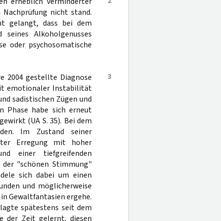
2
en erheblich verminderter
n Nachprüfung nicht stand.
ht gelangt, dass bei dem
d seines Alkoholgenusses
ose oder psychosomatische
3
e 2004 gestellte Diagnose
t emotionaler Instabilität
und sadistischen Zügen und
en Phase habe sich erneut
gewirkt (UA S. 35). Bei dem
den. Im Zustand seiner
ster Erregung mit hoher
nd einer tiefgreifenden
nd der "schönen Stimmung"
ndele sich dabei um einen
tunden und möglicherweise
, in Gewaltfantasien ergehe.
klagte spätestens seit dem
e der Zeit gelernt, diesen