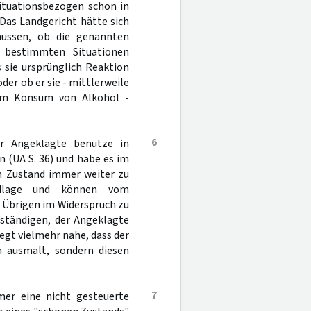
situationsbezogen schon in
 Das Landgericht hätte sich
müssen, ob die genannten
 bestimmten Situationen
sie ursprünglich Reaktion
r ob er sie - mittlerweile
em Konsum von Alkohol -
6
 Angeklagte benutze in
 (UA S. 36) und habe es im
en Zustand immer weiter zu
undlage und können vom
m Übrigen im Widerspruch zu
rständigen, der Angeklagte
egt vielmehr nahe, dass der
n ausmalt, sondern diesen
7
er eine nicht gesteuerte