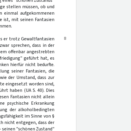
ng eines "schönen Zustands"
age stellen müssen, ob und
sen einmal aufgekommenen
 ist, mit seinen Fantasien
ommen.
8
s er trotz Gewaltfantasien
zwar sprechen, dass in der
dem offenbar angestrebten
riedigung" geführt hat, es
en hierfür nicht bedurfte.
lung seiner Fantasien, die
owie der Umstand, dass zur
te eingesetzt worden sind,
hrt haben (UA S. 40). Dies
sen Fantasien nicht allein
ne psychische Erkrankung
igung der alkoholbedingten
gsfähigkeit im Sinne von §
h nicht entgegen, dass der
) - seinen "schönen Zustand"