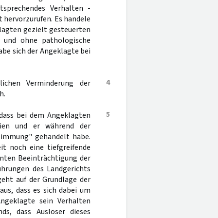
tsprechendes Verhalten -
t hervorzurufen. Es handele
lagten gezielt gesteuerten
e und ohne pathologische
abe sich der Angeklagte bei
4
lichen Verminderung der
h.
5
 dass bei dem Angeklagten
eien und er während der
Stimmung" gehandelt habe.
it noch eine tiefgreifende
anten Beeinträchtigung der
führungen des Landgerichts
geht auf der Grundlage der
aus, dass es sich dabei um
ngeklagte sein Verhalten
nds, dass Auslöser dieses