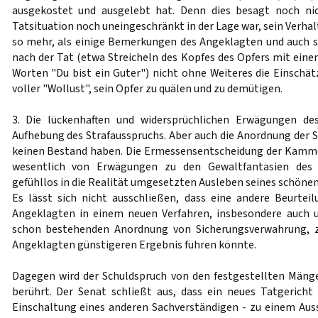
ausgekostet und ausgelebt hat. Denn dies besagt noch nic
Tatsituation noch uneingeschränkt in der Lage war, sein Verhal
so mehr, als einige Bemerkungen des Angeklagten und auch 
nach der Tat (etwa Streicheln des Kopfes des Opfers mit eine
Worten "Du bist ein Guter") nicht ohne Weiteres die Einschät
voller "Wollust", sein Opfer zu quälen und zu demütigen.
3. Die lückenhaften und widersprüchlichen Erwägungen de
Aufhebung des Strafausspruchs. Aber auch die Anordnung der
keinen Bestand haben. Die Ermessensentscheidung der Kamm
wesentlich von Erwägungen zu den Gewaltfantasien des
gefühllos in die Realität umgesetzten Ausleben seines schönen 
Es lässt sich nicht ausschließen, dass eine andere Beurtei
Angeklagten in einem neuen Verfahren, insbesondere auch u
schon bestehenden Anordnung von Sicherungsverwahrung, z
Angeklagten günstigeren Ergebnis führen könnte.
Dagegen wird der Schuldspruch von den festgestellten Mäng
berührt. Der Senat schließt aus, dass ein neues Tatgericht
Einschaltung eines anderen Sachverständigen - zu einem Auss