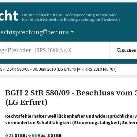
cht
Online-Zeitschrift und Rechtsprechungsdatenbank
für höchstrichterliche Rechtsprechung im Strafrecht
echtsprechung
Über uns
Suchen
GH 2 StR 580/09 - 30. Juni 2010 (LG Erfurt) [= HRRS 2010 Nr. 707]
BGH 2 StR 580/09 - Beschluss vom 3
(LG Erfurt)
Rechtsfehlerhafter weil lückenhafter und widersprüchlicher 
verminderten Schuldfähigkeit (Steuerungsfähigkeit; Siche
§
21
StGB; §
66
Abs. 3 StGB