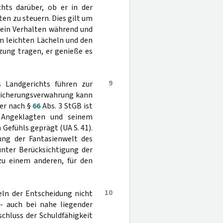
hts darüber, ob er in der
ten zu steuern. Dies gilt um
sein Verhalten während und
m leichten Lächeln und den
zung tragen, er genieße es
9
s Landgerichts führen zur
 Sicherungsverwahrung kann
er nach §
66
Abs. 3 StGB ist
 Angeklagten und seinem
Gefühls geprägt (UA S. 41).
lung der Fantasienwelt des
nter Berücksichtigung der
u einem anderen, für den
10
eln der Entscheidung nicht
 - auch bei nahe liegender
chluss der Schuldfähigkeit