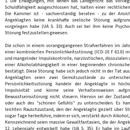
1. Die Erwägungen, mit denen das Landgericht das Vorlieg
Schuldfähigkeit ausgeschlossen hat, halten einer rechtliche
Die Kammer ist - sachverständig beraten - zu der Ansic
Angeklagten keine krankhafte seelische Störung aufgrun
vorgelegen habe (UA S. 33). Auch sei bei ihm keine Psych
Störung festzustellen gewesen.
Die schon in einem vorangegangenen Strafverfahren im Jahr
einer kombinierten Persönlichkeitsstörung (ICD-10 F 61.0) mi
und mangelnder Impulskontrolle, narzisstischen, dissozialen 
einer Alkoholabhängigkeit in einer beginnenden chronisch
bestätigt. Diese Störung habe sich jedoch nicht in der Tat aus
Angeklagten seien zwei Gemütszustände zu unterschei
Persönlichkeitsstörung handele der Angeklagte in höch
Impulsivität und könne seine Verhaltensweisen aufgru
Bewusstseinsstörung nicht steuern. Hiervon sei der Zusta
oder auch des "schönen Gefühls" zu unterscheiden. Es ha
leichten Rauschzustand, den der Angeklagte gezielt über S
sogar Tage herbeiführe, indem er sich, verstärkt durch Alkohol
Kennzeichnend seien massive Gewaltfantasien, die der Ange
12. Lebensjahr entwickelt habe (UA S. 35). Er habe im Lauf