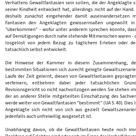
Verhaltens Gewaltfantasien sein sollen, die der Angeklagte 
seiner Kindheit entwickelt hat, allerdings nicht auf der Hand.
deshalb zunächst eingehender damit auseinandersetzen 
Fantasien den Angeklagten gewissermaßen ungewollt in
"überkommen" - wofür unter anderem sprechen könnte, dass 
auf Demütigungen durch nahe stehende Mitmenschen waren - ode
losgelöst von jedem Bezug zu täglichem Erleben oder d
tatsächlich selbst entwickelt.
Die Hinweise der Kammer in diesem Zusammenhang, der
bestimmten Situationen sich zurecht gelegte Gewaltszenarien
Laufe der Zeit gelernt, diesen von Gewaltfantasien geprägt
verfeinern, entbehren dabei jeder tatsächlichen Gr
Revisionsgericht so nicht nachvollzogen werden. Sie stehen i
der an anderer Stelle mitgeteilten Einschätzung des Sachve
werde weiter von Gewaltfantasien "bestimmt" (UA S. 40). Dies l
Angeklagte sich nicht von sich aus gezielt Gewaltszenarie
jedenfalls auch unfreiwillig ausgesetzt ist.
Unabhängig davon, ob die Gewaltfantasien heute noch imm