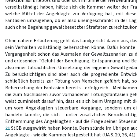
Reaktion auf Erlebtes sind oder sich im Sinne der Herbeiführu
verselbständigt haben, hätte sich die Kammer weiter der Fr
welche Mittel der Angeklagte zur Verfügung hat, mit die
Fantasien umzugehen, ob er also uneingeschränkt in der Lage
auch ohne Begehung gewaltbesetzter Straftaten zurechtzuk
Ohne nähere Erläuterung geht das Landgericht davon aus, das
sein Verhalten vollständig beherrschen könne. Dafür könnte 
Vergangenheit schon das Ausmalen der Gewaltszenarien zu 
und erlösenden "Gefühl der Beruhigung, Entspannung und Bef
also einer tatsächlichen Umsetzung der eigenen Gewaltgedank
Zu berücksichtigen sind aber auch die progrediente Entwick
schließlich bereits zur Tötung von Menschen geführt hat, s
Beherrschung der Fantasien bereits - erfolgreich - Medikamen
die zum Nachlassen zuvor vorhandener Tötungsfantasien gefü
weist zumindest darauf hin, dass es sich beim Umgang mit die
um vom Angeklagten steuerbare Vorgänge, sondern um ei
handeln könnte, die sich - unter zusätzlicher Berücksicht
Enthemmung des Angeklagten - auf die Frage seiner Steuerun
21
StGB ausgewirkt haben könnte. Dem stünde im Übrigen auc
Angeklagte - wie die Kammer festgestellt hat (UA S. 20, 36, 41