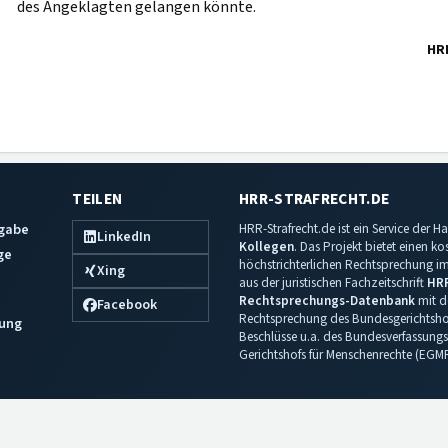
des Angeklagten gelangen könnte.
HR
TEILEN
HRR-STRAFRECHT.DE
sgabe
HRR-Strafrecht.de ist ein Service der
LinkedIn
Kollegen
. Das Projekt bietet einen k
ge
höchstrichterlichen Rechtsprechung im 
Xing
aus der juristischen Fachzeitschrift
HR
Rechtsprechungs-Datenbank
mit de
Facebook
Rechtsprechung des Bundesgerichtshof
ung
Beschlüsse u.a. des Bundesverfassungs
Gerichtshofs für Menschenrechte (EGM
Impressum
·
Datenschutz