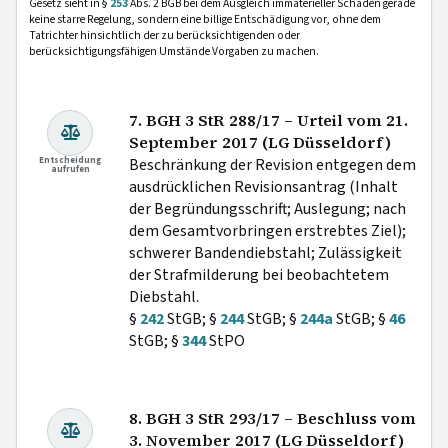
Gesetz sieht in §
253
Abs. 2 BGB bei dem Ausgleich immaterieller Schäden gerade
keine starre Regelung, sondern eine billige Entschädigung vor, ohne dem
Tatrichter hinsichtlich der zu berücksichtigenden oder
berücksichtigungsfähigen Umstände Vorgaben zu machen.
7. BGH 3 StR 288/17 – Urteil vom 21.
September 2017 (LG Düsseldorf)
Entscheidung
Beschränkung der Revision entgegen dem
aufrufen
ausdrücklichen Revisionsantrag (Inhalt
der Begründungsschrift; Auslegung; nach
dem Gesamtvorbringen erstrebtes Ziel);
schwerer Bandendiebstahl; Zulässigkeit
der Strafmilderung bei beobachtetem
Diebstahl.
§
242
StGB; §
244
StGB; §
244a
StGB; §
46
StGB; §
344
StPO
8. BGH 3 StR 293/17 – Beschluss vom
3. November 2017 (LG Düsseldorf)