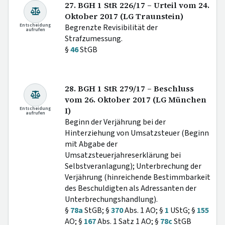
27. BGH 1 StR 226/17 – Urteil vom 24.
Oktober 2017 (LG Traunstein)
Entscheidung
Begrenzte Revisibilität der
aufrufen
Strafzumessung.
§
46
StGB
28. BGH 1 StR 279/17 – Beschluss
vom 26. Oktober 2017 (LG München
Entscheidung
I)
aufrufen
Beginn der Verjährung bei der
Hinterziehung von Umsatzsteuer (Beginn
mit Abgabe der
Umsatzsteuerjahreserklärung bei
Selbstveranlagung); Unterbrechung der
Verjährung (hinreichende Bestimmbarkeit
des Beschuldigten als Adressanten der
Unterbrechungshandlung).
§
78a
StGB; §
370
Abs. 1 AO; §
1
UStG; §
155
AO; §
167
Abs. 1 Satz 1 AO; §
78c
StGB