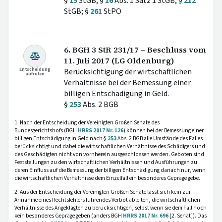
§
15
StGB; §
16
Abs. 1 Satz 1 StGB; §
212
StGB; §
261
StPO
6. BGH 3 StR 231/17 – Beschluss vom
11. Juli 2017 (LG Oldenburg)
Entscheidung
Berücksichtigung der wirtschaftlichen
aufrufen
Verhältnisse bei der Bemessung einer
billigen Entschädigung in Geld.
§
253
Abs. 2 BGB
1. Nach der Entscheidung der Vereinigten Großen Senate des
Bundesgerichtshofs (BGH
HRRS 2017 Nr. 126
) können bei der Bemessung einer
billigen Entschädigung in Geld nach §
253
Abs. 2 BGB alle Umstände des Falles
berücksichtigt und dabei die wirtschaftlichen Verhältnisse des Schädigers und
des Geschädigten nicht von vornherein ausgeschlossen werden. Geboten sind
Feststellungen zu den wirtschaftlichen Verhältnissen und Ausführungen zu
deren Einfluss auf die Bemessung der billigen Entschädigung danach nur, wenn
die wirtschaftlichen Verhältnisse dem Einzelfall ein besonderes Gepräge gebe.
2. Aus der Entscheidung der Vereinigten Großen Senate lässt sich kein zur
Annahme eines Rechtsfehlers führendes Verbot ableiten, die wirtschaftlichen
Verhältnisse des Angeklagten zu berücksichtigen, selbst wenn sie dem Fall noch
kein besonderes Gepräge geben (anders BGH
HRRS 2017 Nr. 696
[2. Senat]). Das