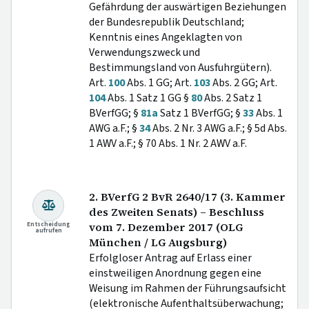
Gefährdung der auswärtigen Beziehungen
der Bundesrepublik Deutschland;
Kenntnis eines Angeklagten von
Verwendungszweck und
Bestimmungsland von Ausfuhrgütern).
Art.
100
Abs. 1 GG; Art.
103
Abs. 2 GG; Art.
104
Abs. 1 Satz 1 GG §
80
Abs. 2 Satz 1
BVerfGG; §
81a
Satz 1 BVerfGG; §
33
Abs. 1
AWG a.F.; §
34
Abs. 2 Nr. 3 AWG a.F.; § 5d Abs.
1 AWV a.F.; § 70 Abs. 1 Nr. 2 AWV a.F.
2. BVerfG 2 BvR 2640/17 (3. Kammer
des Zweiten Senats) – Beschluss
Entscheidung
vom 7. Dezember 2017 (OLG
aufrufen
München / LG Augsburg)
Erfolgloser Antrag auf Erlass einer
einstweiligen Anordnung gegen eine
Weisung im Rahmen der Führungsaufsicht
(elektronische Aufenthaltsüberwachung;