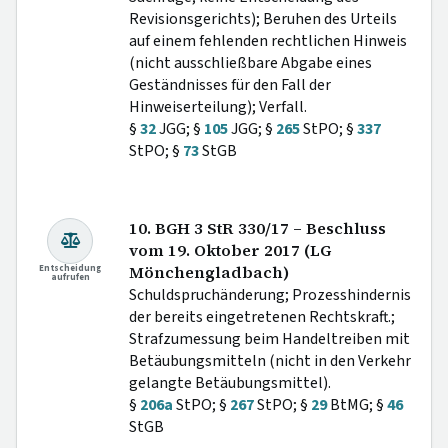
Revisionsgerichts); Beruhen des Urteils
auf einem fehlenden rechtlichen Hinweis
(nicht ausschließbare Abgabe eines
Geständnisses für den Fall der
Hinweiserteilung); Verfall.
§
32
JGG; §
105
JGG; §
265
StPO; §
337
StPO; §
73
StGB
10. BGH 3 StR 330/17 – Beschluss
vom 19. Oktober 2017 (LG
Entscheidung
Mönchengladbach)
aufrufen
Schuldspruchänderung; Prozesshindernis
der bereits eingetretenen Rechtskraft.;
Strafzumessung beim Handeltreiben mit
Betäubungsmitteln (nicht in den Verkehr
gelangte Betäubungsmittel).
§
206a
StPO; §
267
StPO; §
29
BtMG; §
46
StGB