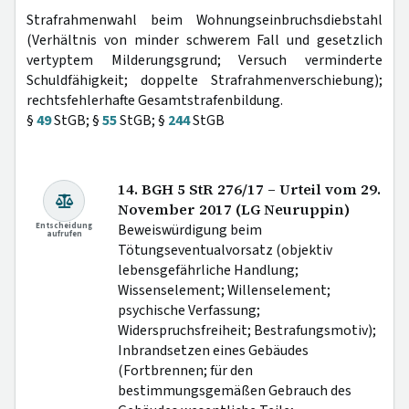
Strafrahmenwahl beim Wohnungseinbruchsdiebstahl
(Verhältnis von minder schwerem Fall und gesetzlich
vertyptem Milderungsgrund; Versuch verminderte
Schuldfähigkeit; doppelte Strafrahmenverschiebung);
rechtsfehlerhafte Gesamtstrafenbildung.
§
49
StGB; §
55
StGB; §
244
StGB
14. BGH 5 StR 276/17 – Urteil vom 29.
November 2017 (LG Neuruppin)
Entscheidung
Beweiswürdigung beim
aufrufen
Tötungseventualvorsatz (objektiv
lebensgefährliche Handlung;
Wissenselement; Willenselement;
psychische Verfassung;
Widerspruchsfreiheit; Bestrafungsmotiv);
Inbrandsetzen eines Gebäudes
(Fortbrennen; für den
bestimmungsgemäßen Gebrauch des