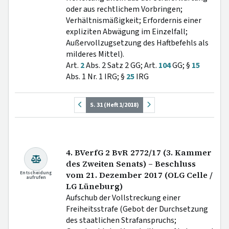
oder aus rechtlichem Vorbringen;
Verhältnismäßigkeit; Erfordernis einer
expliziten Abwägung im Einzelfall;
Außervollzugsetzung des Haftbefehls als
milderes Mittel).
Art.
2
Abs. 2 Satz 2 GG; Art.
104
GG; §
15
Abs. 1 Nr. 1 IRG; §
25
IRG
S. 31 (Heft 1/2018)
4. BVerfG 2 BvR 2772/17 (3. Kammer
des Zweiten Senats) – Beschluss
Entscheidung
vom 21. Dezember 2017 (OLG Celle /
aufrufen
LG Lüneburg)
Aufschub der Vollstreckung einer
Freiheitsstrafe (Gebot der Durchsetzung
des staatlichen Strafanspruchs;