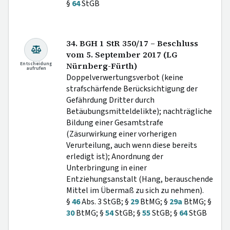
§
64
StGB
34. BGH 1 StR 350/17 – Beschluss
vom 5. September 2017 (LG
Entscheidung
Nürnberg-Fürth)
aufrufen
Doppelverwertungsverbot (keine
strafschärfende Berücksichtigung der
Gefährdung Dritter durch
Betäubungsmitteldelikte); nachträgliche
Bildung einer Gesamtstrafe
(Zäsurwirkung einer vorherigen
Verurteilung, auch wenn diese bereits
erledigt ist); Anordnung der
Unterbringung in einer
Entziehungsanstalt (Hang, berauschende
Mittel im Übermaß zu sich zu nehmen).
§
46
Abs. 3 StGB; §
29
BtMG; §
29a
BtMG; §
30
BtMG; §
54
StGB; §
55
StGB; §
64
StGB