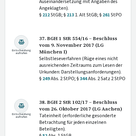
Auseinandersetzung mit Angaben des
Angeklagten).
§
212
StGB; §
213
1. Alt StGB; §
261
StPO
37. BGH 1 StR 554/16 – Beschluss
vom 9. November 2017 (LG
Entscheidung
München I)
aufrufen
Selbstleseverfahren (Rüge eines nicht
ausreichenden Zeitraums zum Lesen der
Urkunden: Darstellungsanforderungen).
§
249
Abs. 2 StPO; §
344
Abs. 2 Satz 2 StPO
38. BGH 2 StR 102/17 – Beschluss
vom 26. Oktober 2017 (LG Aachen)
Entscheidung
Tateinheit (erforderliche gesonderte
aufrufen
Betrachtung für jeden einzelnen
Beteiligten).
§
52
Abs. 1 StGB