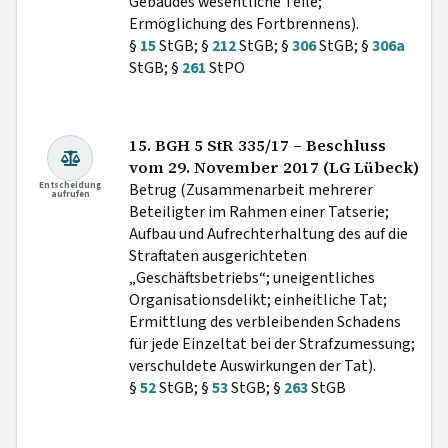
Gebäudes wesentliche Teile;
Ermöglichung des Fortbrennens).
§
15
StGB; §
212
StGB; §
306
StGB; §
306a
StGB; §
261
StPO
15. BGH 5 StR 335/17 – Beschluss
vom 29. November 2017 (LG Lübeck)
Entscheidung
Betrug (Zusammenarbeit mehrerer
aufrufen
Beteiligter im Rahmen einer Tatserie;
Aufbau und Aufrechterhaltung des auf die
Straftaten ausgerichteten
„Geschäftsbetriebs“; uneigentliches
Organisationsdelikt; einheitliche Tat;
Ermittlung des verbleibenden Schadens
für jede Einzeltat bei der Strafzumessung;
verschuldete Auswirkungen der Tat).
§
52
StGB; §
53
StGB; §
263
StGB