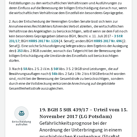
Feststellungen zu den wirtschaftlichen Verhältnissen und Ausführungen zu
deren Einfluss auf die Bemessung der billigen Entschädigung danach nur, wenn
die wirtschaftlichen Verhältnisse dem Einzelfall ein besonderes Gepräge gebe.
2. Aus der Entscheidung der Vereinigten Großen Senate lässt sich kein zur
Annahme eines Rechtsfehlers führendes Verbot ableiten, die wirtschaftlichen
Verhältnisse des Angeklagten zu berücksichtigen, selbst wenn sie dem Fall noch
kein besonderes Gepräge geben (ebenso BGH, Beschl. v. 11. Juli 2017 –
3 StR
231/17
; BGH
HRRS 2017 Nr. 1226
[4. Senat]; anders BGH
HRRS 2017 Nr. 696
[2.
Senat]). Eine solche Schlussfolgerung liefe geradezu dem Ergebnis der Auslegung
des §
253
Abs. 2 BGB zuwider, wonach das Tatgericht bei der Bemessung der
billigen Entschädigung alle Umstände des Einzelfalls soll berücksichtigen
dürfen.
3. Nach §
58
Abs. 2 S. 2 i.V.m. §
56f
Abs. 3 S. 2 StGB sind Leistungen, die auf
Bewährungsauflagen nach §
56b
Abs. 2 Satz 1 Nr. 2 bis 4 StGB erbracht worden
sind, nicht bei der Bemessung der Gesamtstrafe zu berücksichtigen, sondern
durch eine die Vollstreckung verkürzende Anrechnung auf die gebildete
Gesamtfreiheitsstrafe auszugleichen.
19. BGH 5 StR 439/17 – Urteil vom 15.
November 2017 (LG Potsdam)
Entscheidung
Gefährlichkeitsprognose bei der
aufrufen
Anordnung der Unterbringung in einem
psychiatrischen Krankenhaus (Straftat