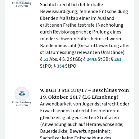
Entscheidung
Sachlich-rechtlich fehlerhafte
aufrufen
Beweiswürdigung; fehlende Entscheidung
über den Maßstab einer im Ausland
erlittenen Freiheitsstrafe (Nachholung
durch Revisionsgericht); Prüfung eines
minder schweren Falles beim schweren
Bandendiebstahl (Gesamtbewertung aller
strafzumessungsrelevanten Umstände).
§
51
Abs. 4 S. 2 StGB; §
244a
StGB; §
261
StPO; §
354
StPO
9. BGH 3 StR 310/17 – Beschluss vom
19. Oktober 2017 (LG Lüneburg)
Entscheidung
Anwendbarkeit von Jugendstrafrecht oder
aufrufen
Erwachsenenstrafrecht bei mehreren
gleichzeitig abgeurteilten Straftaten
(Anwendung auch auf Heranwachsende;
Dauerdelikte; Bewertungseinheit;
Sachrüge; keine Entscheidung des