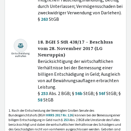
möglichen Täuschungshandlung; Betrug
durch Unterlassen; Vermögensschaden bei
zweckwidriger Verwendung von Darlehen).
§
263
StGB
18. BGH 5 StR 438/17 – Beschluss
vom 28. November 2017 (LG
Entscheidung
Neuruppin)
aufrufen
Berücksichtigung der wirtschaftlichen
Verhältnisse bei der Bemessung einer
billigen Entschädigung in Geld; Ausgleich
von auf Bewährungsauflagen erbrachten
Leistung.
§
253
Abs. 2 BGB; §
56b
StGB; §
56f
StGB; §
58
StGB
1. Nach der Entscheidung der Vereinigten Großen Senate des
Bundesgerichtshofs (BGH
HRRS 2017 Nr. 126
) können bei der Bemessung einer
billigen Entschädigung in Geld nach §
253
Abs. 2 BGB alle Umstände des Falles
berücksichtigt und dabei die wirtschaftlichen Verhältnisse des Schädigers und
des Geschädigten nicht von vornherein ausgeschlossen werden. Geboten sind