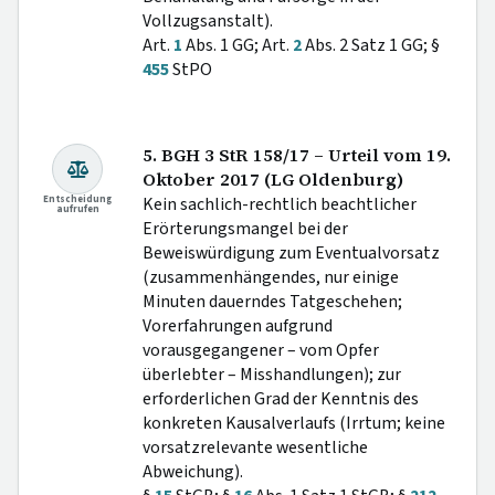
Vollzugsanstalt).
Art.
1
Abs. 1 GG; Art.
2
Abs. 2 Satz 1 GG; §
455
StPO
5. BGH 3 StR 158/17 – Urteil vom 19.
Oktober 2017 (LG Oldenburg)
Entscheidung
Kein sachlich-rechtlich beachtlicher
aufrufen
Erörterungsmangel bei der
Beweiswürdigung zum Eventualvorsatz
(zusammenhängendes, nur einige
Minuten dauerndes Tatgeschehen;
Vorerfahrungen aufgrund
vorausgegangener – vom Opfer
überlebter – Misshandlungen); zur
erforderlichen Grad der Kenntnis des
konkreten Kausalverlaufs (Irrtum; keine
vorsatzrelevante wesentliche
Abweichung).