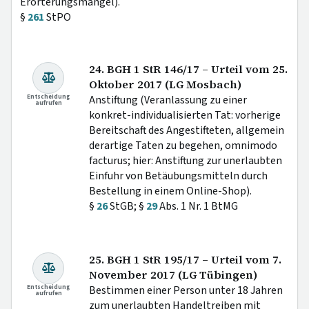
Erörterungsmängel).
§
261
StPO
24. BGH 1 StR 146/17 – Urteil vom 25.
Oktober 2017 (LG Mosbach)
Entscheidung
Anstiftung (Veranlassung zu einer
aufrufen
konkret-individualisierten Tat: vorherige
Bereitschaft des Angestifteten, allgemein
derartige Taten zu begehen, omnimodo
facturus; hier: Anstiftung zur unerlaubten
Einfuhr von Betäubungsmitteln durch
Bestellung in einem Online-Shop).
§
26
StGB; §
29
Abs. 1 Nr. 1 BtMG
25. BGH 1 StR 195/17 – Urteil vom 7.
November 2017 (LG Tübingen)
Entscheidung
Bestimmen einer Person unter 18 Jahren
aufrufen
zum unerlaubten Handeltreiben mit