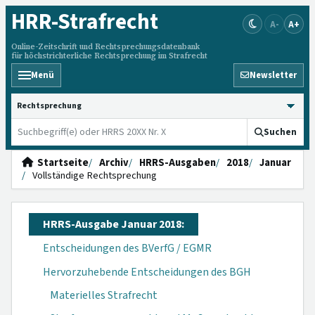
HRR
-Strafrecht
A-
A+
Online-Zeitschrift und Rechtsprechungsdatenbank
für höchstrichterliche Rechtsprechung im Strafrecht
Menü
Newsletter
HRRS durchsuchen
Suchen
Startseite
Archiv
HRRS-Ausgaben
2018
Januar
Vollständige Rechtsprechung
HRRS-Ausgabe Januar 2018:
Entscheidungen des BVerfG / EGMR
Hervorzuhebende Entscheidungen des BGH
Materielles Strafrecht