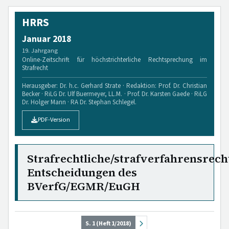
HRRS
Januar 2018
19. Jahrgang
Online-Zeitschrift für höchstrichterliche Rechtsprechung im
Strafrecht
Herausgeber: Dr. h.c. Gerhard Strate · Redaktion: Prof. Dr. Christian
Becker · RiLG Dr. Ulf Buermeyer, LL.M. · Prof. Dr. Karsten Gaede · RiLG
Dr. Holger Mann · RA Dr. Stephan Schlegel.
PDF-Version
Strafrechtliche/strafverfahrensrech
Entscheidungen des
BVerfG/EGMR/EuGH
S. 1 (Heft 1/2018)