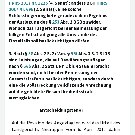
HRRS 2017 Nr. 1226
[4. Senat]; anders BGH
HRRS
2017 Nr. 696
[2. Senat]). Eine solche
Schlussfolgerung liefe geradezu dem Ergebnis
der Auslegung des §
253
Abs. 2 BGB zuwider,
wonach das Tatgericht bei der Bemessung der
billigen Entschädigung alle Umstände des
Einzelfalls soll berücksichtigen dürfen.
3. Nach §
58
Abs. 2 S. 2 i.V.m. §
56f
Abs. 3 S. 2 StGB
sind Leistungen, die auf Bewährungsauflagen
nach §
56b
Abs. 2 Satz 1 Nr. 2 bis 4 StGB erbracht
worden sind, nicht bei der Bemessung der
Gesamtstrafe zu berücksichtigen, sondern durch
eine die Vollstreckung verkürzende Anrechnung
auf die gebildete Gesamtfreiheitsstrafe
auszugleichen.
Entscheidungstenor
Auf die Revision des Angeklagten wird das Urteil des
Landgerichts Neuruppin vom 6. April 2017 dahin