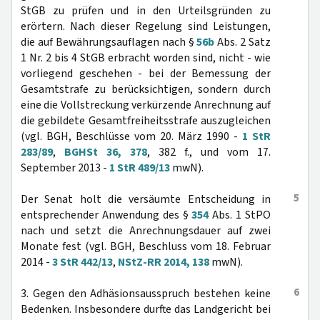
StGB zu prüfen und in den Urteilsgründen zu
erörtern. Nach dieser Regelung sind Leistungen,
die auf Bewährungsauflagen nach §
56b
Abs. 2 Satz
1 Nr. 2 bis 4 StGB erbracht worden sind, nicht - wie
vorliegend geschehen - bei der Bemessung der
Gesamtstrafe zu berücksichtigen, sondern durch
eine die Vollstreckung verkürzende Anrechnung auf
die gebildete Gesamtfreiheitsstrafe auszugleichen
(vgl. BGH, Beschlüsse vom 20. März 1990 -
1 StR
283/89
,
BGHSt 36, 378
, 382 f., und vom 17.
September 2013 -
1 StR 489/13
mwN).
5
Der Senat holt die versäumte Entscheidung in
entsprechender Anwendung des §
354
Abs. 1 StPO
nach und setzt die Anrechnungsdauer auf zwei
Monate fest (vgl. BGH, Beschluss vom 18. Februar
2014 -
3 StR 442/13
,
NStZ-RR 2014, 138
mwN).
6
3. Gegen den Adhäsionsausspruch bestehen keine
Bedenken. Insbesondere durfte das Landgericht bei