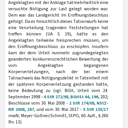
Angeklagten mit der Anklage tatmehrheitlich eine
versuchte Nötigung zur Last gelegt worden war.
Dem war das Landgericht im Eröffnungsbeschluss
gefolgt. Da es hinsichtlich dieses Tatvorwurfs keine
eine Verurteilung tragenden Feststellungen hat
treffen können (UA S. 19), hätte es den
Angeklagten teilweise freisprechen müssen, um
den Eröffnungsbeschluss zu erschöpfen. Insofern
kam der dem Urteil nunmehr zugrundegelegten
geänderten konkurrenzrechtlichen Bewertung der
vom Angeklagten begangenen
Körperverletzungen, nach der bei einem
Tatnachweis das Nötigungsdelikt in Tateinheit mit
der späteren Körperverletzung gestanden hätte,
keine Bedeutung zu (vgl. BGH, Urteil vom 24.
September 1998 -
4 StR 272/98
,
BGHSt 44, 196
, 202;
Beschlüsse vom 30. Mai 2008 -
2 StR 174/08
,
NStZ-
RR 2008, 287
, und vom 30. Mai 2017 -
5 StR 135/17
mwN; Meyer-Goßner/Schmitt, StPO, 60. Aufl., § 260
Rn. 13).