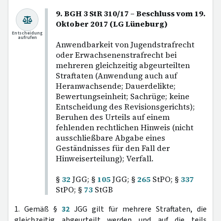
9. BGH 3 StR 310/17 – Beschluss vom 19.
Oktober 2017 (LG Lüneburg)
Entscheidung
aufrufen
Anwendbarkeit von Jugendstrafrecht
oder Erwachsenenstrafrecht bei
mehreren gleichzeitig abgeurteilten
Straftaten (Anwendung auch auf
Heranwachsende; Dauerdelikte;
Bewertungseinheit; Sachrüge; keine
Entscheidung des Revisionsgerichts);
Beruhen des Urteils auf einem
fehlenden rechtlichen Hinweis (nicht
ausschließbare Abgabe eines
Geständnisses für den Fall der
Hinweiserteilung); Verfall.
§
32
JGG; §
105
JGG; §
265
StPO; §
337
StPO; §
73
StGB
1. Gemäß §
32
JGG gilt für mehrere Straftaten, die
gleichzeitig abgeurteilt werden und auf die teils