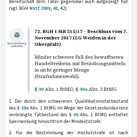
Bereitschaft dem Täter gegenüber auch aufgezeigt hat
(vgl. BGH
NStZ 2001, 41
, 42).
72. BGH 1 StR 515/17 – Beschluss vom 7.
November 2017 (LG Weiden in der
Oberpfalz)
Entscheidung
aufrufen
Minder schwerer Fall des bewaffneten
Handeltreibens mit Betäubungsmitteln
in nicht geringer Menge
(Strafrahmenwahl).
§
30
Abs. 1 BtMG; §
30a
Abs. 3 BtMG
1. Der durch den schwereren Qualifikationstatbestand
des §
30a
Abs. 1 BtMG im Wege der Gesetzeskonkurrenz
verdrängte Tatbestand des §
30
Abs. 1 BtMG entfaltet
Sperrwirkung hinsichtlich der Mindeststrafe.
2. Für die Bestimmung der Höchststrafe ist nach