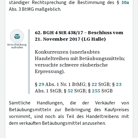
ständiger Rechtsprechung die Bestimmung des §
30a
Abs. 3 BtMG maßgeblich.
62. BGH 4 StR 438/17 – Beschluss vom
21. November 2017 (LG Halle)
Entscheidung
aufrufen
Konkurrenzen (unerlaubtes
Handeltreiben mit Betäubungsmitteln;
versuchte schwere räuberische
Erpressung).
§
29
Abs. 1 Nr. 1 BtMG; §
22
StGB; §
23
Abs. 1 StGB; §
52
StGB; §
255
StGB
Sämtliche Handlungen, die der Verkäufer von
Betäubungsmitteln zur Beibringung des Kaufpreises
vornimmt, sind noch als Teil des Handeltreibens mit
dem verkauften Betäubungsmittel anzusehen.