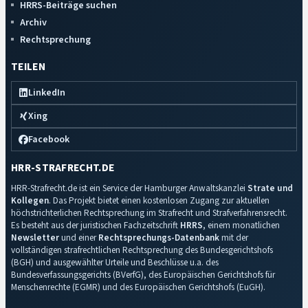
HRRS-Beiträge suchen
Archiv
Rechtsprechung
TEILEN
LinkedIn
Xing
Facebook
HRR-STRAFRECHT.DE
HRR-Strafrecht.de ist ein Service der Hamburger Anwaltskanzlei
Strate und
Kollegen
. Das Projekt bietet einen kostenlosen Zugang zur aktuellen
höchstrichterlichen Rechtsprechung im Strafrecht und Strafverfahrensrecht.
Es besteht aus der juristischen Fachzeitschrift
HRRS
, einem monatlichen
Newsletter
und einer
Rechtsprechungs-Datenbank
mit der
vollständigen strafrechtlichen Rechtsprechung des Bundesgerichtshofs
(BGH) und ausgewählter Urteile und Beschlüsse u.a. des
Bundesverfassungsgerichts (BVerfG), des Europäischen Gerichtshofs für
Menschenrechte (EGMR) und des Europäischen Gerichtshofs (EuGH).