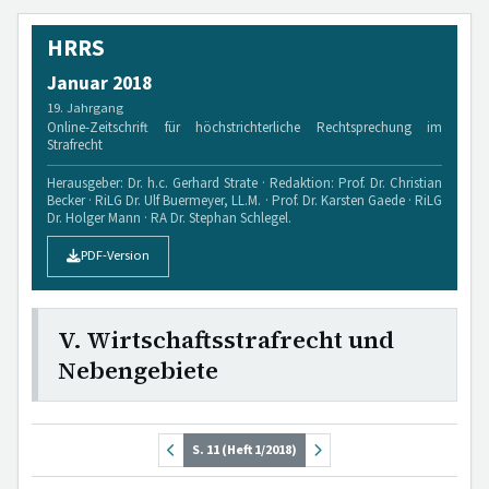
HRRS
Januar 2018
19. Jahrgang
Online-Zeitschrift für höchstrichterliche Rechtsprechung im
Strafrecht
Herausgeber: Dr. h.c. Gerhard Strate · Redaktion: Prof. Dr. Christian
Becker · RiLG Dr. Ulf Buermeyer, LL.M. · Prof. Dr. Karsten Gaede · RiLG
Dr. Holger Mann · RA Dr. Stephan Schlegel.
PDF-Version
V. Wirtschaftsstrafrecht und
Nebengebiete
S. 11 (Heft 1/2018)