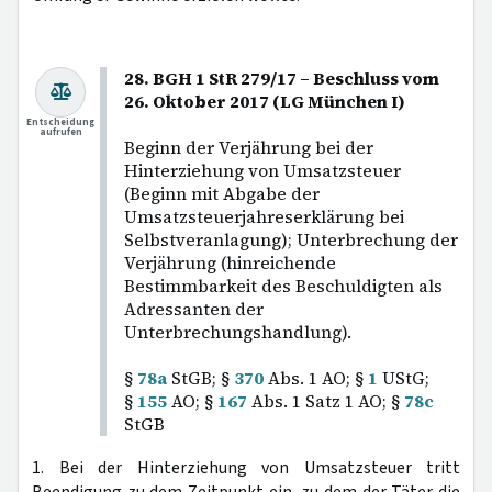
28. BGH 1 StR 279/17 – Beschluss vom
26. Oktober 2017 (LG München I)
Entscheidung
aufrufen
Beginn der Verjährung bei der
Hinterziehung von Umsatzsteuer
(Beginn mit Abgabe der
Umsatzsteuerjahreserklärung bei
Selbstveranlagung); Unterbrechung der
Verjährung (hinreichende
Bestimmbarkeit des Beschuldigten als
Adressanten der
Unterbrechungshandlung).
§
78a
StGB; §
370
Abs. 1 AO; §
1
UStG;
§
155
AO; §
167
Abs. 1 Satz 1 AO; §
78c
StGB
1. Bei der Hinterziehung von Umsatzsteuer tritt
Beendigung zu dem Zeitpunkt ein, zu dem der Täter die