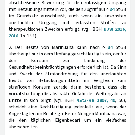
abschließende Bewertung für den zulässigen Umgang
mit Betäubungsmitteln vor, die den Zugriff auf §
34
StGB
im Grundsatz ausschließt, auch wenn ein ansonsten
unerlaubter Umgang mit erfassten Stoffen zu
therapeutischen Zwecken erfolgt (vgl. BGH
NJW 2016,
2818
Rn. 13 f.).
2. Der Besitz von Marihuana kann nach §
34
StGB
überhaupt nur in dem Umfang gerechtfertigt sein, der für
den Konsum zur Linderung der
Gesundheitsbeeinträchtigungen erforderlich ist. Da Sinn
und Zweck der Strafandrohung für den unerlaubten
Besitz von Betäubungsmitteln im Vergleich zum
straflosen Konsum gerade darin bestehen, dass die
Vorratshaltung die abstrakte Gefahr der Weitergabe an
Dritte in sich birgt (vgl. BGH
NStZ-RR 1997, 49
, 50),
scheidet eine Rechtfertigung jedenfalls aus, wenn der
Angeklagten im Besitz größerer Mengen Marihuana war,
die den täglichen Eigenbedarf um ein vielfaches
überschreiten.