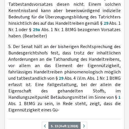
Tatbestandsvorsatzes diesen nicht. Einem solchen
Kenntnisstand kann aber beweiswürdigend indizielle
Bedeutung für die Überzeugungsbildung des Tatrichters
hinsichtlich des auf das Handeltreiben gemäß §
29
Abs. 1
Nr. 1 oder §
29a
Abs. 1 Nr. 1 BtMG bezogenen Vorsatzes
haben. (Bearbeiter)
5. Der Senat hält an der bisherigen Rechtsprechung des
Bundesgerichtshofs fest, dass trotz der inhaltlichen
Anforderungen an die Tathandlung des Handeltreibens,
vor allem an das Element der Eigennützigkeit,
fahrlässiges Handeltreiben phänomenologisch möglich
und tatbestandlich von §
29
Abs. 4 i.V.m. Abs. 1 Nr. 1 BtMG
erfasst ist. Eine Fallgestaltung, bei der allein die
Eigenschaft des gehandelten Stoffs, im
Handlungszeitpunkt Betäubungsmittel im Sinne von §
1
Abs. 1 BtMG zu sein, in Rede steht, zeigt, dass die
Eigennützigkeit eines Gü-
S. 13 (Heft 1/2018)