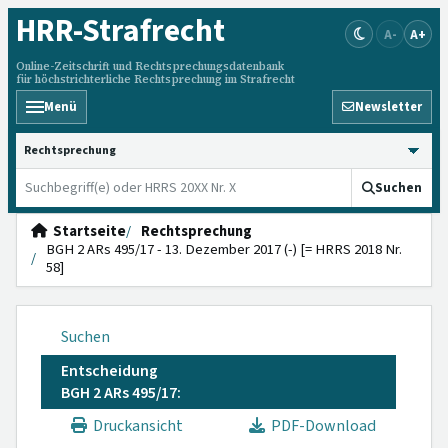
HRR
-Strafrecht
A-
A+
Online-Zeitschrift und Rechtsprechungsdatenbank
für höchstrichterliche Rechtsprechung im Strafrecht
Menü
Newsletter
HRRS durchsuchen
Suchen
Startseite
Rechtsprechung
BGH 2 ARs 495/17 - 13. Dezember 2017 (-) [= HRRS 2018 Nr.
58]
Suchen
Entscheidung
BGH 2 ARs 495/17:
Druckansicht
PDF-Download