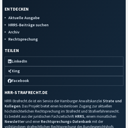
ENTDECKEN
Aktuelle Ausgabe
HRRS-Beiträge suchen
Archiv
Rechtsprechung
TEILEN
LinkedIn
Xing
Facebook
HRR-STRAFRECHT.DE
HRR-Strafrecht.de ist ein Service der Hamburger Anwaltskanzlei
Strate und
Kollegen
. Das Projekt bietet einen kostenlosen Zugang zur aktuellen
höchstrichterlichen Rechtsprechung im Strafrecht und Strafverfahrensrecht.
Es besteht aus der juristischen Fachzeitschrift
HRRS
, einem monatlichen
Newsletter
und einer
Rechtsprechungs-Datenbank
mit der
vollständigen strafrechtlichen Rechtsprechung des Bundesgerichtshofs