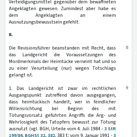
Verteidigungsmittel gegenüber dem bewaffneten
Angeklagten gewesen. Zumindest aber habe es
dem Angeklagten an einem
Ausnutzungsbewusstsein gefehlt.
II.
8
Die Revisionsführer beanstanden mit Recht, dass
das Landgericht die Voraussetzungen des
Mordmerkmals der Heimtücke verneint hat und so
zu einer Verurteilung (nur) wegen Totschlags
gelangt ist.
9
1. Das Landgericht ist zwar im rechtlichen
Ausgangspunkt zutreffend davon ausgegangen,
dass heimtückisch handelt, wer in feindlicher
Willensrichtung bei Beginn des mit
Tötungsvorsatz geführten Angriffs die Arg- und
Wehrlosigkeit des Tatopfers bewusst zur Tötung
ausnutzt (vgl. BGH, Urteile vom 4. Juli 1984 -
3 StR
199/84
,
BGHSt 32, 382
, 383 f.; vom 9. Januar 1991 -
3