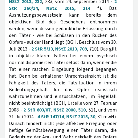
NStZ 2013, 232
, 233; vom 24. September 2014 -
2
StR 160/14
,
NStZ 2015, 214
f.). Das
Ausnutzungsbewusstsein kann bereits dem
objektiven Bild des Geschehens entnommen
werden, wenn dessen gedankliche Erfassung durch
den Täter - wie bei Schüssen in den Rücken des
Opfers - auf der Hand liegt (BGH, Beschluss vom 30.
Juli 2013 -
2 StR 5/13
,
NStZ 2013, 709
, 710). Das gilt
in objektiv klaren Fällen bei einem psychisch
normal disponierten Täter selbst dann, wenn er die
Tat einer raschen Eingebung folgend begangen
hat. Denn bei erhaltener Unrechtseinsicht ist die
Fähigkeit des Täters, die Tatsituation in ihrem
Bedeutungsgehalt für das Opfer realistisch
wahrzunehmen und einzuschätzen, im Regelfall
nicht beeinträchtigt (BGH, Urteile vom 27. Februar
2008 -
2 StR 603/07
,
NStZ 2008, 510
, 511, und vom
31. Juli 2014 -
4 StR 147/14
,
NStZ 2015, 30
, 31 mwN).
Danach hindert nicht jede affektive Erregung oder
heftige Gemütsbewegung einen Täter daran, die
Bedeutung der Arg- und Wehrlosigkeit des Opfers