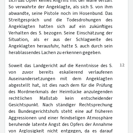
sich das Opfer keines Angriffs mit der Waffe versah.
So verwahrte der Angeklagte, als sich S. von ihm
abwandte, seine Pistole noch im Hosenbund. Das
Streitgespräch und die Todesdrohungen des
Angeklagten hatten sich auf ein zukünftiges
Verhalten des S. bezogen. Seine Einschätzung der
Situation, als er aus der Schlagweite des
Angeklagten herausfuhr, hatte S. auch durch sein
herablassendes Lachen zu erkennen gegeben.
12
Soweit das Landgericht auf die Kenntnisse des S.
von zuvor bereits eskalierend verlaufenen
Auseinandersetzungen mit dem Angeklagten
abgestellt hat, ist dies nach dem für die Prüfung
des Mordmerkmals der Heimtücke anzulegenden
rechtlichen Maßstab kein entscheidender
Gesichtspunkt. Nach ständiger Rechtsprechung
des Bundesgerichtshofs steht eine auf früheren
Aggressionen und einer feindseligen Atmosphäre
beruhende latente Angst des Opfers der Annahme
von Arglosigkeit nicht entgegen, da es darauf