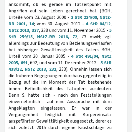
ankommt, ob es gerade im Tatzeitpunkt mit
Angriffen auf sein Leben gerechnet hat (BGH,
Urteile vom 23. August 2000 -
3 StR 234/00
,
NStZ-
RR 2001, 14
; vom 30. August 2012 -
4 StR 84/12
,
NStZ 2013, 337
, 338 und vom 11. November 2015 -
5
StR 259/15
,
NStZ-RR 2016, 72
, 73 mwN; vgl.
allerdings zur Bedeutung von Beziehungsverläufen
bei bisheriger Gewaltlosigkeit des Täters BGH,
Urteil vom 20. Januar 2005 -
4 StR 491/04
,
NStZ
2005, 691
, 692, und vom 11. Dezember 2012 -
5 StR
438/12
,
NStZ 2013, 232
, 233). Ohnehin lassen sich
die früheren Begegnungen durchaus gegenteilig in
Bezug auf die im Moment der Tat bestehende
innere Befindlichkeit des Tatopfers ausdeuten.
Denn S. hatte sich - nach den Feststellungen
einvernehmlich - auf eine Aussprache mit dem
Angeklagten eingelassen. Er war in der
Vergangenheit lediglich mit Körpereinsatz
ausgeführter Gewalttätigkeit ausgesetzt, derer es
sich zuletzt 2015 durch eigene Faustschläge zu