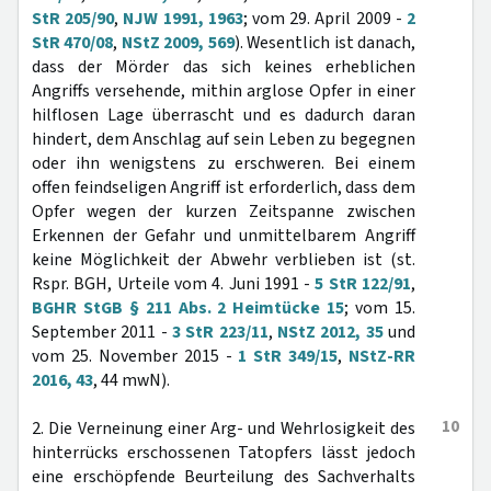
StR 205/90
,
NJW 1991, 1963
; vom 29. April 2009 -
2
StR 470/08
,
NStZ 2009, 569
). Wesentlich ist danach,
dass der Mörder das sich keines erheblichen
Angriffs versehende, mithin arglose Opfer in einer
hilflosen Lage überrascht und es dadurch daran
hindert, dem Anschlag auf sein Leben zu begegnen
oder ihn wenigstens zu erschweren. Bei einem
offen feindseligen Angriff ist erforderlich, dass dem
Opfer wegen der kurzen Zeitspanne zwischen
Erkennen der Gefahr und unmittelbarem Angriff
keine Möglichkeit der Abwehr verblieben ist (st.
Rspr. BGH, Urteile vom 4. Juni 1991 -
5 StR 122/91
,
BGHR StGB § 211 Abs. 2 Heimtücke 15
; vom 15.
September 2011 -
3 StR 223/11
,
NStZ 2012, 35
und
vom 25. November 2015 -
1 StR 349/15
,
NStZ-RR
2016, 43
, 44 mwN).
10
2. Die Verneinung einer Arg- und Wehrlosigkeit des
hinterrücks erschossenen Tatopfers lässt jedoch
eine erschöpfende Beurteilung des Sachverhalts