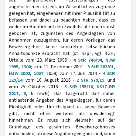
den aufgehobenen Feststellungen des
angefochtenen Urteils im Wesentlichen zugrunde
gelegen hat, eingehender mit ihrer Plausibilität zu
befassen und dabei zu beachten haben, dass es
weder im Hinblick auf den Zweifelssatz noch sonst
geboten ist, zugunsten des Angeklagten von
Annahmen auszugehen, für deren Vorliegen das
Beweisergebnis keine konkreten tatsächlichen
Anhaltspunkte erbracht hat (st. Rspr., vgl. BGH,
Urteile vom 23. März 1995 -
4 StR 746/94
,
NJW
1995, 2300
; vom 12. Dezember 2001 -
3 StR 303/01
,
NJW 2002, 1057
, 1059; vom 17. Juli 2014 -
4 StR
129/14
; vom 10. August 2016 -
2 StR 579/15
, und
vom 25. Oktober 2016 -
5 StR 255/16
,
NStZ-RR
2017, 5
, 6 mwN). Das Tatgericht darf daher
entlastende Angaben des Angeklagten, für deren
Richtigkeit oder Unrichtigkeit es keine Beweise
gibt, nicht ohne weiteres als unwiderlegt
hinnehmen. Er muss sich vielmehr auf der
Grundlage des gesamten Beweisergebnisses
entscheiden, ob diese Angaben geeignet sind, seine