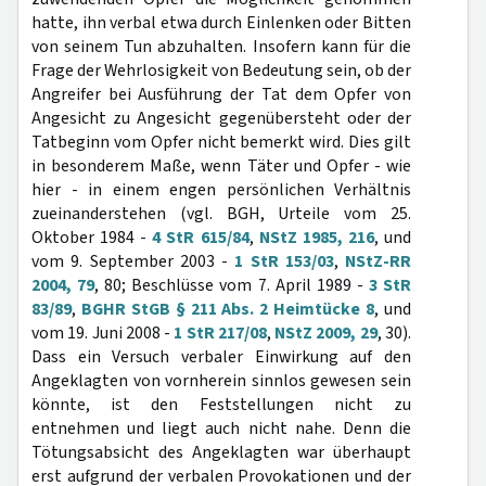
hatte, ihn verbal etwa durch Einlenken oder Bitten
von seinem Tun abzuhalten. Insofern kann für die
Frage der Wehrlosigkeit von Bedeutung sein, ob der
Angreifer bei Ausführung der Tat dem Opfer von
Angesicht zu Angesicht gegenübersteht oder der
Tatbeginn vom Opfer nicht bemerkt wird. Dies gilt
in besonderem Maße, wenn Täter und Opfer - wie
hier - in einem engen persönlichen Verhältnis
zueinanderstehen (vgl. BGH, Urteile vom 25.
Oktober 1984 -
4 StR 615/84
,
NStZ 1985, 216
, und
vom 9. September 2003 -
1 StR 153/03
,
NStZ-RR
2004, 79
, 80; Beschlüsse vom 7. April 1989 -
3 StR
83/89
,
BGHR StGB § 211 Abs. 2 Heimtücke 8
, und
vom 19. Juni 2008 -
1 StR 217/08
,
NStZ 2009, 29
, 30).
Dass ein Versuch verbaler Einwirkung auf den
Angeklagten von vornherein sinnlos gewesen sein
könnte, ist den Feststellungen nicht zu
entnehmen und liegt auch nicht nahe. Denn die
Tötungsabsicht des Angeklagten war überhaupt
erst aufgrund der verbalen Provokationen und der