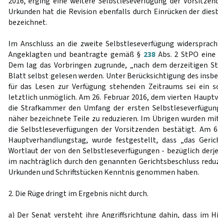
2016, erging eine weitere Selbstleseverfügung der Vorsitzen
Urkunden hat die Revision ebenfalls durch Einrücken der dies
bezeichnet.
Im Anschluss an die zweite Selbstleseverfügung widersprach 
Angeklagten und beantragte gemäß §
238
Abs. 2 StPO eine 
Dem lag das Vorbringen zugrunde, „nach dem derzeitigen S
Blatt selbst gelesen werden. Unter Berücksichtigung des insbe
für das Lesen zur Verfügung stehenden Zeitraums sei ein s
letztlich unmöglich. Am 26. Februar 2016, dem vierten Haupt
die Strafkammer den Umfang der ersten Selbstleseverfügu
näher bezeichnete Teile zu reduzieren. Im Übrigen wurden mi
die Selbstleseverfügungen der Vorsitzenden bestätigt. Am 
Hauptverhandlungstag, wurde festgestellt, dass „das Geri
Wortlaut der von den Selbstleseverfügungen - bezüglich derj
im nachträglich durch den genannten Gerichtsbeschluss redu
Urkunden und Schriftstücken Kenntnis genommen haben.
2. Die Rüge dringt im Ergebnis nicht durch.
a) Der Senat versteht ihre Angriffsrichtung dahin, dass im H