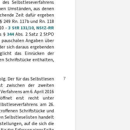
 des Selbstleseverfahrens
chen Umständen, aus denen
ichende Zeit dafür ergeben
§ 249 Rn. 117b und Rn. 118
10 -
3 StR 131/10
,
NStZ-RR
us §
344
Abs. 2 Satz 2 StPO
e pauschalen Angaben über
der sich daraus ergebenden
glicht das Einrücken der
en Schriftstücke enthalten,
7
olg. Der für das Selbstlesen
st zwischen der zweiten
Verfahrens am 6. April 2016
öffnet erst recht unter
lbstleseverfahrens am 26.
roffenen Schriftstücke und
en Selbstleselisten handelt
tellungen, auf die sich die