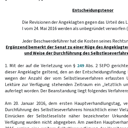
Entscheidungstenor
Die Revisionen der Angeklagten gegen das Urteil des
I vom 24. Mai 2016 werden als unbegründet verworfen 
Jeder Beschwerdeführer hat die Kosten seines Rechtsm
Ergänzend bemerkt der Senat zu einer Rüge des Angeklagten 
und Weise der Durchführung des Selbstleseverfahr
1. Mit der auf die Verletzung von §
249
Abs. 2 StPO gericht
dieser Angeklagte geltend, den an der Entscheidungsfindung b
wegen der Anzahl der vom Selbstleseverfahren erfassten 
Lektüre zur Verfügung stehenden Zeitraum ein „letztlich u
auferlegt worden. Der Beanstandung liegt folgendes Verfahre
Am 20. Januar 2016, dem ersten Hauptverhandlungstag, ver
Durchführung des Selbstleseverfahrens hinsichtlich einer Viel
Einrücken der Selbstleseliste näher bezeichneter Urkund
Verfügung wurden nicht abgegeben. Am zweiten Hauptverhan