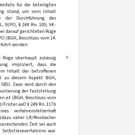
enfalls für die beteiligten
gung stand, um vom Inhalt
 der Durchführung des
., StPO, § 249 Rn. 105; SK-
einer darauf gerichteten Rüge
PO (BGH, Beschluss vom 14.
geführt worden.
6
ge Rüge überhaupt zulässig
ng impliziert, dass die
om Inhalt der betroffenen
gl. zu diesem Aspekt BGH,
, 585). Zwar wird durch den
kollierung der Feststellung
den ist (BGH, Beschluss vom
O/Frister aaO § 249 Rn. 117b
s verfahrensfehlerhaft
 (dazu näher LR/Mosbacher
ausreichenden Zeit sei auch
 Selbstleseverfahrens war.