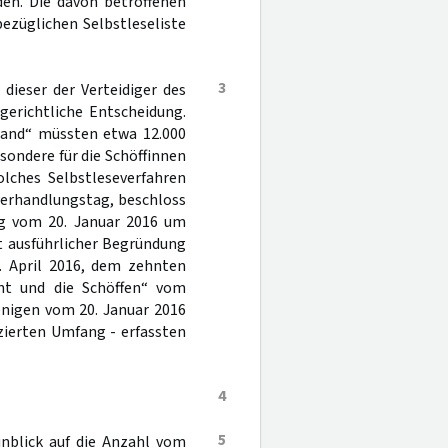
den. Die davon betroffenen
bezüglichen Selbstleseliste
3
dieser der Verteidiger des
gerichtliche Entscheidung.
tand“ müssten etwa 12.000
sondere für die Schöffinnen
olches Selbstleseverfahren
verhandlungstag, beschloss
ng vom 20. Januar 2016 um
t ausführlicher Begründung
6. April 2016, dem zehnten
cht und die Schöffen“ vom
enigen vom 20. Januar 2016
zierten Umfang - erfassten
4
5
inblick auf die Anzahl vom