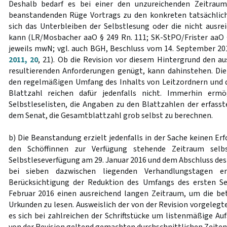
Deshalb bedarf es bei einer den unzureichenden Zeitraum
beanstandenden Rüge Vortrags zu den konkreten tatsächli
sich das Unterbleiben der Selbstlesung oder die nicht ausre
kann (LR/Mosbacher aaO § 249 Rn. 111; SK-StPO/Frister aaO 
jeweils mwN; vgl. auch BGH, Beschluss vom 14. September 20
2011, 20
, 21). Ob die Revision vor diesem Hintergrund den a
resultierenden Anforderungen genügt, kann dahinstehen. Di
den regelmäßigen Umfang des Inhalts von Leitzordnern und 
Blattzahl reichen dafür jedenfalls nicht. Immerhin ermö
Selbstleselisten, die Angaben zu den Blattzahlen der erfasst
dem Senat, die Gesamtblattzahl grob selbst zu berechnen.
b) Die Beanstandung erzielt jedenfalls in der Sache keinen Erf
den Schöffinnen zur Verfügung stehende Zeitraum selb
Selbstleseverfügung am 29. Januar 2016 und dem Abschluss des 
bei sieben dazwischen liegenden Verhandlungstagen er
Berücksichtigung der Reduktion des Umfangs des ersten Se
Februar 2016 einen ausreichend langen Zeitraum, um die bet
Urkunden zu lesen. Ausweislich der von der Revision vorgelegt
es sich bei zahlreichen der Schriftstücke um listenmäßige Aufs