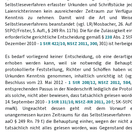
Selbstleseverfahren erfasster Urkunden und Schriftstücke jed
Laienrichterinnen kein ausreichender Zeitraum zur Verfü
Kenntnis zu nehmen. Damit wird die Art und Weise
Selbstleseverfahrens beanstandet (vgl. LR/Mosbacher, 26. Aufl
StPO/Frister, 5. Aufl., § 249 Rn. 117b). Die für die Zulässigkeit 
erforderliche gerichtliche Entscheidung gemäß §
238
Abs. 2 St
Dezember 2010 -
1 StR 422/10
,
NStZ 2011, 300
, 301) ist herbei
Es bedarf vorliegend keiner Entscheidung, ob eine derarti
erhoben werden kann, weil sie notwendig die Behauptu
protokollierte Feststellung, Richter und Schöffen haben v
Urkunden Kenntnis genommen, inhaltlich unrichtig ist (v
Beschluss vom 23. Mai 2012 -
1 StR 208/12
,
NStZ 2012, 584
entsprechenden Passus in der Niederschrift lediglich die Proto
als solche, nicht aber bewiesen, dass tatsächlich gelesen wor
14. September 2010 -
3 StR 131/10
,
NStZ-RR 2011, 20
f.; SK-StP
mwN). Ungeachtet dessen geht mit dem Vorwurf eine
unangemessen kurzen Zeitraums für das Selbstleseverfahren
aaO § 249 Rn. 79 f.) die Behauptung einher, wegen der nicht 
tatsächlich nicht alles gelesen worden, was Gegenstand des