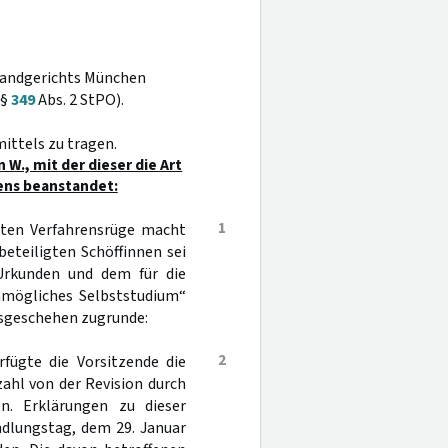
 Landgerichts München
(§
349
Abs. 2 StPO).
ittels zu tragen.
W., mit der dieser die Art
ens beanstandet:
1
eten Verfahrensrüge macht
eteiligten Schöffinnen sei
Urkunden und dem für die
nmögliches Selbststudium“
nsgeschehen zugrunde:
2
fügte die Vorsitzende die
zahl von der Revision durch
en. Erklärungen zu dieser
dlungstag, dem 29. Januar