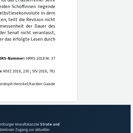
ür das Erfassen einer Seite
eiden Schöffinnen liegende
Selbstlesekonvolute in dem
 teilt die Revision nicht
emessenheit der Dauer des
der Senat nicht veranlasst,
ber das erfolgte Lesen durch
RRS-Nummer:
HRRS 2018 Nr. 37
n:
NStZ 2018, 230 ; StV 2018, 781
ristoph Henckel/Karsten Gaede
 Hamburger Anwaltskanzlei
Strate und
ostenlosen Zugang zur aktuellen