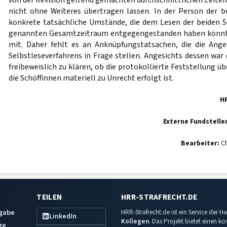
von der Revision geltend gemachten durchschnittlichen Zeiten f
nicht ohne Weiteres übertragen lassen. In der Person der b
konkrete tatsächliche Umstände, die dem Lesen der beiden 
genannten Gesamtzeitraum entgegengestanden haben könnten,
mit. Daher fehlt es an Anknüpfungstatsachen, die die Ang
Selbstleseverfahrens in Frage stellen. Angesichts dessen war 
freibeweislich zu klären, ob die protokollierte Feststellung ü
die Schöffinnen materiell zu Unrecht erfolgt ist.
H
Externe Fundstelle
Bearbeiter:
Ch
TEILEN
HRR-STRAFRECHT.DE
sgabe
HRR-Strafrecht.de ist ein Service der
LinkedIn
Kollegen
. Das Projekt bietet einen k
ge