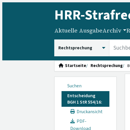
HRR
-Strafre
Aktuelle Ausgabe
Archiv
R
HRRS durchsuchen
Startseite
Rechtsprechung
B
Suchen
Entscheidung
BGH 1 StR 554/16:
Druckansicht
PDF-
Download