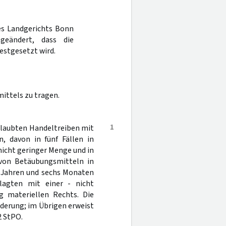
des Landgerichts Bonn
geändert, dass die
estgesetzt wird.
ittels zu tragen.
1
rlaubten Handeltreiben mit
, davon in fünf Fällen in
nicht geringer Menge und in
 von Betäubungsmitteln in
f Jahren und sechs Monaten
klagten mit einer - nicht
g materiellen Rechts. Die
nderung; im Übrigen erweist
2 StPO.