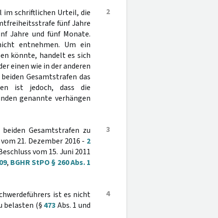
2
im schriftlichen Urteil, die
tfreiheitsstrafe fünf Jahre
nf Jahre und fünf Monate.
 nicht entnehmen. Um ein
en könnte, handelt es sich
der einen wie in der anderen
r beiden Gesamtstrafen das
en ist jedoch, dass die
ründen genannte verhängen
3
on beiden Gesamtstrafen zu
ss vom 21. Dezember 2016 -
2
 Beschluss vom 15. Juni 2011
09
,
BGHR StPO § 260 Abs. 1
4
chwerdeführers ist es nicht
u belasten (§
473
Abs. 1 und