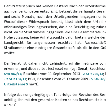
Der Strafausspruch hat keinen Bestand. Nach der Urteilsformel 
auch der verkündeten entspricht, beträgt die verhängte Gesam
und sechs Monate, nach den Urteilsgründen hingegen nur fü
Worauf dieser Widerspruch beruht, lässt sich dem Urteil
offenkundiges Fassungsversehen, das eine Berichtigung zulass
nicht, da die Strafzumessungsgründe, die eine Gesamtstrafe in 
Höhe zulassen, keine Anhaltspunkte dafür bieten, welche de
Landgericht für angemessen erachtet hat. Auszuschließ
Strafkammer eine niedrigere Gesamtstrafe als die in den G
wollte.
Der Senat ist daher nicht gehindert, auf die niedrigere v
erkennen, und diese selbst festzusetzen (vgl. Senat, Beschlu
StR 462/16
; Beschluss vom 11. September 2013 -
2 StR 298/13
;
-
2 StR 194/11
; BGH, Beschluss vom 25. Februar 2009 -
5 StR 46/
Urteilstenor 5
mwN).
Infolge des nur geringfügigen Teilerfolgs der Revision des Bes
unbillig, ihn mit den gesamten Kosten seines Rechtsmittels z
4 StPO).