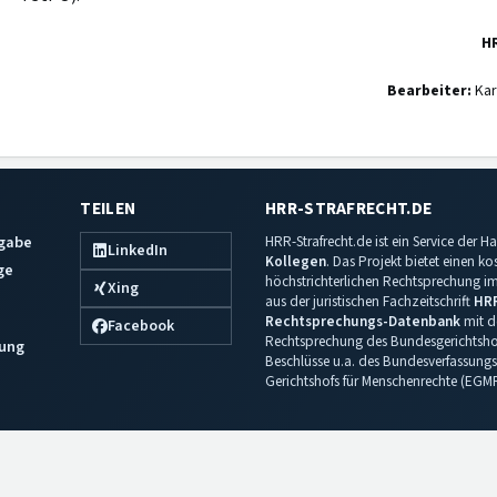
H
Bearbeiter:
Kar
TEILEN
HRR-STRAFRECHT.DE
sgabe
HRR-Strafrecht.de ist ein Service der
LinkedIn
Kollegen
. Das Projekt bietet einen k
ge
höchstrichterlichen Rechtsprechung im 
Xing
aus der juristischen Fachzeitschrift
HR
Rechtsprechungs-Datenbank
mit de
Facebook
Rechtsprechung des Bundesgerichtshof
ung
Beschlüsse u.a. des Bundesverfassungs
Gerichtshofs für Menschenrechte (EGM
Impressum
·
Datenschutz