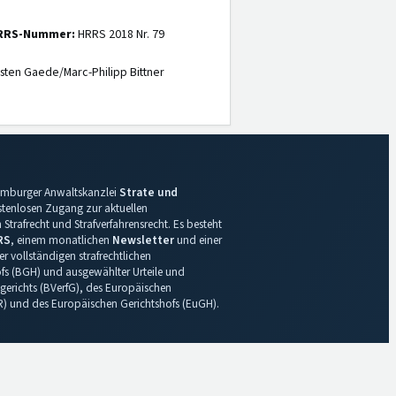
RRS-Nummer:
HRRS 2018 Nr. 79
sten Gaede/Marc-Philipp Bittner
 Hamburger Anwaltskanzlei
Strate und
ostenlosen Zugang zur aktuellen
Strafrecht und Strafverfahrensrecht. Es besteht
RS
, einem monatlichen
Newsletter
und einer
r vollständigen strafrechtlichen
s (BGH) und ausgewählter Urteile und
gerichts (BVerfG), des Europäischen
R) und des Europäischen Gerichtshofs (EuGH).