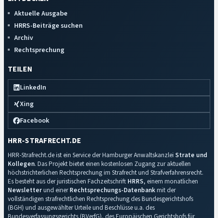
Aktuelle Ausgabe
HRRS-Beiträge suchen
Archiv
Rechtsprechung
TEILEN
LinkedIn
Xing
Facebook
HRR-STRAFRECHT.DE
HRR-Strafrecht.de ist ein Service der Hamburger Anwaltskanzlei
Strate und
Kollegen
. Das Projekt bietet einen kostenlosen Zugang zur aktuellen
höchstrichterlichen Rechtsprechung im Strafrecht und Strafverfahrensrecht.
Es besteht aus der juristischen Fachzeitschrift
HRRS
, einem monatlichen
Newsletter
und einer
Rechtsprechungs-Datenbank
mit der
vollständigen strafrechtlichen Rechtsprechung des Bundesgerichtshofs
(BGH) und ausgewählter Urteile und Beschlüsse u.a. des
Bundesverfassungsgerichts (BVerfG), des Europäischen Gerichtshofs für