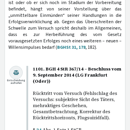
ist oder ob er sich noch im Stadium der Vorbereitung
befindet, hängt von seiner Vorstellung über das
„unmittelbare Einmünden“ seiner Handlungen in die
Erfolgsverwirklichung ab. Gegen das Überschreiten der
Schwelle zum Versuch spricht deshalb im Allgemeinen,
dass es zur Herbeiführung des vom Gesetz
vorausgesetzten Erfolges noch eines weiteren – neuen –
Willensimpulses bedarf (
BGHSt 31, 178
, 182).
1101. BGH 4 StR 367/14 – Beschluss vom
9. September 2014 (LG Frankfurt
(Oder))
Entscheidung
aufrufen
Rücktritt vom Versuch (Fehlschlag des
Versuchs: subjektive Sicht des Täters,
mehraktiges Geschehen,
Gesamtbetrachtung, Korrektur des
Rücktrittshorizonts, Flugsuizidfall).
§
24
Abs. 1 Satz 1 StGB