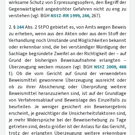
wirksame Schutz von Erpressungsopfern, den Begriff der
Gegenwärtigkeit angedrohter Gefahren nicht zu eng zu
verstehen (vgl. BGH
NStZ-RR 1999, 266
, 267).
2. §
244
Abs. 2 StPO gebietet es, von Amts wegen Beweis
zu erheben, wenn aus den Akten oder aus dem Stoff der
Verhandlung noch Umstände und Möglichkeiten bekannt
oder erkennbar sind, die bei verständiger Würdigung der
Sachlage begründete Zweifel an der Richtigkeit der – auf
Grund der bisherigen Beweisaufnahme erlangten –
Überzeugung wecken müssen (vgl. BGH
NStZ 2009, 468
f.). Ob die vom Gericht auf Grund der verwendeten
Beweismittel gewonnene Überzeugung ausreicht oder
ob zu ihrer Absicherung oder Überprüfung weitere
Beweismittel heranzuziehen sind, ist auf der Grundlage
von Verfahrensablauf und Beweislage des Einzelfalls zu
beurteilen. Je weniger gesichert ein Beweisergebnis
erscheint, je gewichtiger die Unsicherheitsfaktoren sind,
je mehr Widersprüche bei der Beweiserhebung zu Tage
getreten sind, desto größer ist der Anlass für das Gericht,
trotz der erlangten Überzeugung weitere erkennbare