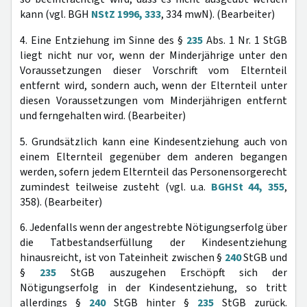
kann (vgl. BGH
NStZ 1996, 333
, 334 mwN). (Bearbeiter)
4. Eine Entziehung im Sinne des §
235
Abs. 1 Nr. 1 StGB
liegt nicht nur vor, wenn der Minderjährige unter den
Voraussetzungen dieser Vorschrift vom Elternteil
entfernt wird, sondern auch, wenn der Elternteil unter
diesen Voraussetzungen vom Minderjährigen entfernt
und ferngehalten wird. (Bearbeiter)
5. Grundsätzlich kann eine Kindesentziehung auch von
einem Elternteil gegenüber dem anderen begangen
werden, sofern jedem Elternteil das Personensorgerecht
zumindest teilweise zusteht (vgl. u.a.
BGHSt 44, 355
,
358). (Bearbeiter)
6. Jedenfalls wenn der angestrebte Nötigungserfolg über
die Tatbestandserfüllung der Kindesentziehung
hinausreicht, ist von Tateinheit zwischen §
240
StGB und
§
235
StGB auszugehen Erschöpft sich der
Nötigungserfolg in der Kindesentziehung, so tritt
allerdings §
240
StGB hinter §
235
StGB zurück.