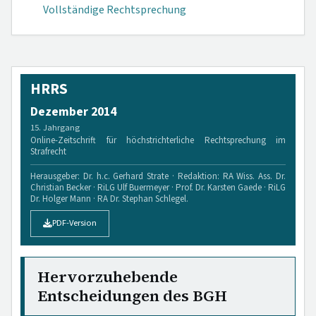
Vollständige Rechtsprechung
HRRS
Dezember 2014
15. Jahrgang
Online-Zeitschrift für höchstrichterliche Rechtsprechung im
Strafrecht
Herausgeber: Dr. h.c. Gerhard Strate · Redaktion: RA Wiss. Ass. Dr.
Christian Becker · RiLG Ulf Buermeyer · Prof. Dr. Karsten Gaede · RiLG
Dr. Holger Mann · RA Dr. Stephan Schlegel.
PDF-Version
Hervorzuhebende
Entscheidungen des BGH