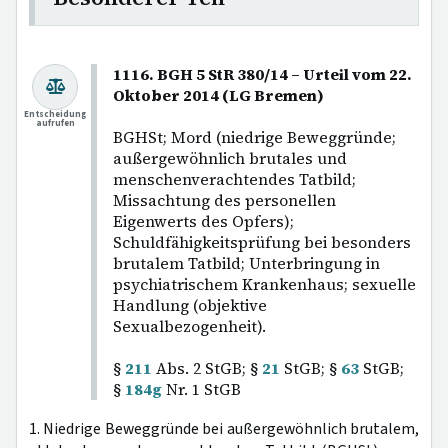
1116. BGH 5 StR 380/14 – Urteil vom 22.
Oktober 2014 (LG Bremen)
Entscheidung
aufrufen
BGHSt; Mord (niedrige Beweggründe;
außergewöhnlich brutales und
menschenverachtendes Tatbild;
Missachtung des personellen
Eigenwerts des Opfers);
Schuldfähigkeitsprüfung bei besonders
brutalem Tatbild; Unterbringung in
psychiatrischem Krankenhaus; sexuelle
Handlung (objektive
Sexualbezogenheit).
§
211
Abs. 2 StGB; §
21
StGB; §
63
StGB;
§
184g
Nr. 1 StGB
1. Niedrige Beweggründe bei außergewöhnlich brutalem,