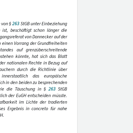
 von §
263
StGB unter Einbeziehung
ist, beschäftigt schon länger die
ngangsreferat von Dannecker auf der
m einen Vorrang der Grundfreiheiten
andes auf grenzüberschreitende
tehen könnte, hat sich das Blatt
der nationalen Rechte in Bezug auf
uchern durch die Richtlinie über
nnerstaatlich das europäische
sich in den beiden zu besprechenden
 wie die Täuschung in §
263
StGB
ztlich der EuGH entscheiden müsste.
fbarkeit im Lichte der tradierten
es Ergebnis in concreto für nahe
GH.