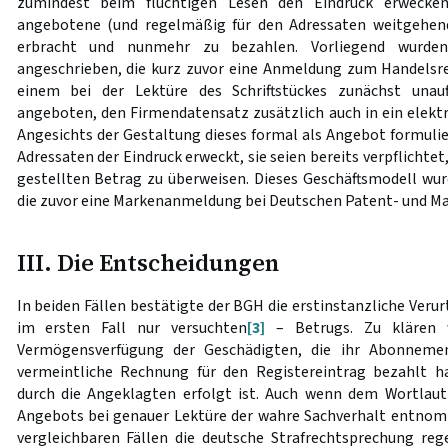
zumindest beim flüchtigen Lesen den Eindruck erwecke
angebotene (und regelmäßig für den Adressaten weitgehend 
erbracht und nunmehr zu bezahlen. Vorliegend wurd
angeschrieben, die kurz zuvor eine Anmeldung zum Handelsr
einem bei der Lektüre des Schriftstückes zunächst unauf
angeboten, den Firmendatensatz zusätzlich auch in ein elekt
Angesichts der Gestaltung dieses formal als Angebot formulie
Adressaten der Eindruck erweckt, sie seien bereits verpflicht
gestellten Betrag zu überweisen. Dieses Geschäftsmodell wur
die zuvor eine Markenanmeldung bei Deutschen Patent- und
III. Die Entscheidungen
In beiden Fällen bestätigte der BGH die erstinstanzliche Veru
im ersten Fall nur versuchten
[3]
– Betrugs. Zu klären w
Vermögensverfügung der Geschädigten, die ihr Abonneme
vermeintliche Rechnung für den Registereintrag bezahlt h
durch die Angeklagten erfolgt ist. Auch wenn dem Wortlaut
Angebots bei genauer Lektüre der wahre Sachverhalt entnom
vergleichbaren Fällen die deutsche Strafrechtsprechung re