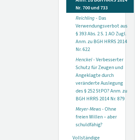
Anm. zu BGH HRRS 2014
Nr. 700 und 733
Reichling
- Das
Verwendungsverbot aus
§ 393 Abs. 2 S. 1 AO Zugl.
Anm. zu BGH HRRS 2014
Nr. 622
Henckel
- Verbesserter
Schutz für Zeugen und
Angeklagte durch
veränderte Auslegung
des § 252 StPO? Anm. zu
BGH HRRS 2014 Nr. 879
Meyer-Mews
- Ohne
freien Willen – aber
schuldfähig?
Vollständige