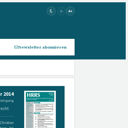
A-
A+
Newsletter abonnieren
r 2014
 Jahrgang
recht
Christian