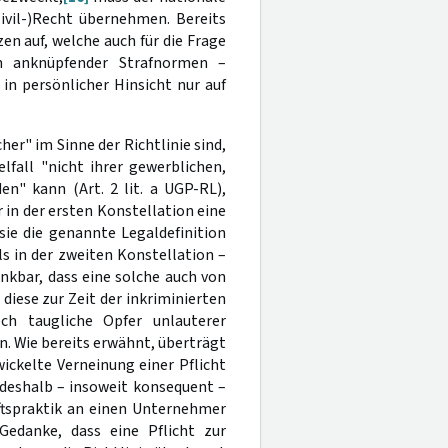
Zivil-)Recht übernehmen. Bereits
en auf, welche auch für die Frage
an anknüpfender Strafnormen –
 in persönlicher Hinsicht nur auf
r" im Sinne der Richtlinie sind,
all "nicht ihrer gewerblichen,
n" kann (Art. 2 lit. a UGP-RL),
er in der ersten Konstellation eine
e die genannte Legaldefinition
lls in der zweiten Konstellation –
kbar, dass eine solche auch von
iese zur Zeit der inkriminierten
ch taugliche Opfer unlauterer
. Wie bereits erwähnt, überträgt
wickelte Verneinung einer Pflicht
deshalb – insoweit konsequent –
äftspraktik an einen Unternehmer
Gedanke, dass eine Pflicht zur