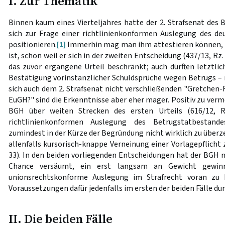
I. Zur Thematik
Binnen kaum eines Vierteljahres hatte der 2. Strafsenat des
sich zur Frage einer richtlinienkonformen Auslegung des d
positionieren.
[1]
Immerhin mag man ihm attestieren können, 
ist, schon weil er sich in der zweiten Entscheidung (437/13, Rz.
das zuvor ergangene Urteil beschränkt; auch dürften letztlich
Bestätigung vorinstanzlicher Schuldsprüche wegen Betrugs – n
sich auch dem 2. Strafsenat nicht verschließenden "Gretchen-
EuGH?" sind die Erkenntnisse aber eher mager. Positiv zu vermer
BGH über weiten Strecken des ersten Urteils (616/12, 
richtlinienkonformen Auslegung des Betrugstatbestande
zumindest in der Kürze der Begründung nicht wirklich zu überz
allenfalls kursorisch-knappe Verneinung einer Vorlagepflich
33). In den beiden vorliegenden Entscheidungen hat der BGH n
Chance versäumt, ein erst langsam an Gewicht gewinn
unionsrechtskonforme Auslegung im Strafrecht voran zu b
Voraussetzungen dafür jedenfalls im ersten der beiden Fälle du
II. Die beiden Fälle