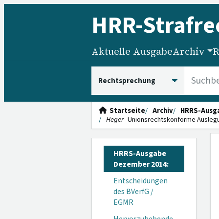
HRR
-Strafre
Aktuelle Ausgabe
Archiv
R
HRRS durchsuchen
Startseite
Archiv
HRRS-Ausg
Heger
- Unionsrechtskonforme Ausleg
HRRS-Ausgabe
Dezember 2014:
Entscheidungen
des BVerfG /
EGMR