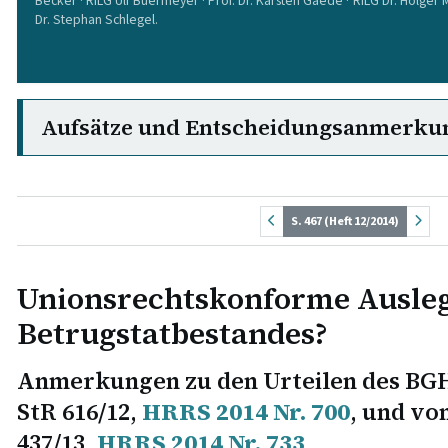
Becker · RiLG Ulf Buermeyer · Prof. Dr. Karsten Gaede · RiLG Dr. Holger 
Dr. Stephan Schlegel.
Aufsätze und Entscheidungsanmerku
S. 467 (Heft 12/2014)
Unionsrechtskonforme Ausle
Betrugstatbestandes?
Anmerkungen zu den Urteilen des BGH 
StR 616/12,
HRRS 2014 Nr. 700
, und vom
437/13,
HRRS 2014 Nr. 733