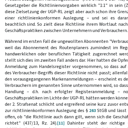
Gesetzgeber die Richtlinienvorgaben wirklich "1:1" in sein (
diese Zielsetzung der UGP-RL zeigt aber auch schon ihre Grenz
einer richtlinienkonformen Auslegung – und sei es dar
beachtlich sind. So zielt diese Richtlinie ihrem Wortlaut nach
Geschäftspraktiken zwischen Unternehmern und Verbrauchern.
Während im ersten Fall die ungewollten Abonnenten "Verbrauche
weil das Abonnement des Routenplaners zumindest im Regelf
handwerklichen oder beruflichen Tätigkeit zugerechnet werde
stellt sich dies im zweiten Fall anders dar. Hier hatten die Opf
Anmeldung zum Handelsregister vorgenommen, so dass auf si
des Verbraucher-Begriffs dieser Richtlinie nicht passt; allenfa
den vorausgegangenen Markenanmeldungen – erscheint es den
Verbrauchern im genannten Sinne unternommen wird, so dass d
Handlung – d.h. nach erfolgter Registeranmeldung – no
Geschäftspraktiken im Lichte der UGP-RL hätten werden können
der 2. Strafsenat schlicht und ergreifend seine kurz zuvor ent
zur richtlinienkonformen Auslegung des §
263
StGB und lässt 
offen, ob "die Richtlinie auch dann gilt, wenn sich die Gesch
richtet" (437/13, Rz. 24).
[11]
Dahinter steht der richtige 