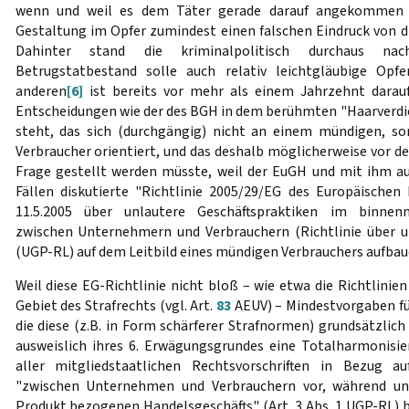
wenn und weil es dem Täter gerade darauf angekommen is
Gestaltung im Opfer zumindest einen falschen Eindruck von 
Dahinter stand die kriminalpolitisch durchaus nac
Betrugstatbestand solle auch relativ leichtgläubige Op
anderen
[6]
ist bereits vor mehr als einem Jahrzehnt darauf
Entscheidungen wie der des BGH in dem berühmten "Haarverdic
steht, das sich (durchgängig) nicht an einem mündigen, so
Verbraucher orientiert, und das deshalb möglicherweise vor d
Frage gestellt werden müsste, weil der EuGH und mit ihm au
Fällen diskutierte "Richtlinie 2005/29/EG des Europäische
11.5.2005 über unlautere Geschäftspraktiken im binnenm
zwischen Unternehmern und Verbrauchern (Richtlinie über un
(UGP-RL) auf dem Leitbild eines mündigen Verbrauchers aufbau
Weil diese EG-Richtlinie nicht bloß – wie etwa die Richtlin
Gebiet des Strafrechts (vgl. Art.
83
AEUV) – Mindestvorgaben für
die diese (z.B. in Form schärferer Strafnormen) grundsätzli
ausweislich ihres 6. Erwägungsgrundes eine Totalharmonisi
aller mitgliedstaatlichen Rechtsvorschriften in Bezug au
"zwischen Unternehmen und Verbrauchern vor, während und
Produkt bezogenen Handelsgeschäfts" (Art. 3 Abs. 1 UGP-RL) 