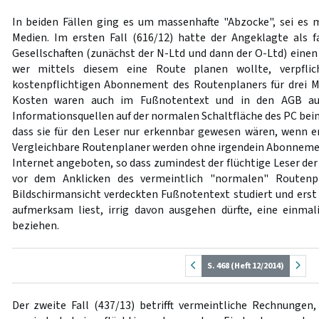
In beiden Fällen ging es um massenhafte "Abzocke", sei es m
Medien. Im ersten Fall (616/12) hatte der Angeklagte als fa
Gesellschaften (zunächst der N-Ltd und dann der O-Ltd) eine
wer mittels diesem eine Route planen wollte, verpflic
kostenpflichtigen Abonnement des Routenplaners für drei M
Kosten waren auch im Fußnotentext und in den AGB au
Informationsquellen auf der normalen Schaltfläche des PC beim
dass sie für den Leser nur erkennbar gewesen wären, wenn er
Vergleichbare Routenplaner werden ohne irgendein Abonneme
Internet angeboten, so dass zumindest der flüchtige Leser de
vor dem Anklicken des vermeintlich "normalen" Routenp
Bildschirmansicht verdeckten Fußnotentext studiert und erst 
aufmerksam liest, irrig davon ausgehen dürfte, eine einma
beziehen.
S. 468 (Heft 12/2014)
Der zweite Fall (437/13) betrifft vermeintliche Rechnungen,