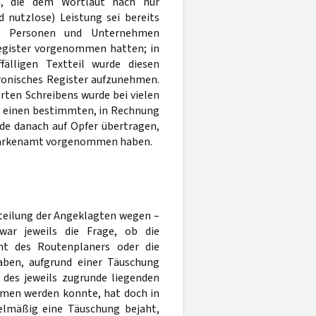
n, die dem Wortlaut nach nur
nutzlose) Leistung sei bereits
en Personen und Unternehmen
egister vorgenommen hatten; in
fälligen Textteil wurde diesen
ronisches Register aufzunehmen.
rten Schreibens wurde bei vielen
et, einen bestimmten, in Rechnung
de danach auf Opfer übertragen,
 Markenamt vorgenommen haben.
rteilung der Angeklagten wegen –
ar jeweils die Frage, ob die
nt des Routenplaners oder die
aben, aufgrund einer Täuschung
 des jeweils zugrunde liegenden
men werden konnte, hat doch in
gelmäßig eine Täuschung bejaht,