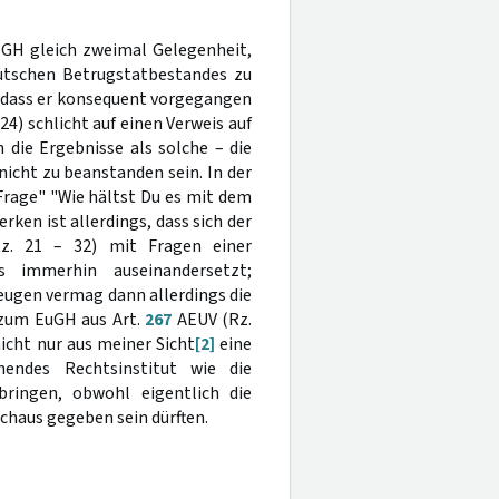
 BGH gleich zweimal Gelegenheit,
eutschen Betrugstatbestandes zu
dass er konsequent vorgegangen
 24) schlicht auf einen Verweis auf
 die Ergebnisse als solche – die
icht zu beanstanden sein. In der
Frage" "Wie hältst Du es mit dem
ken ist allerdings, dass sich der
Rz. 21 – 32) mit Fragen einer
s immerhin auseinandersetzt;
eugen vermag dann allerdings die
t zum EuGH aus Art.
267
AEUV (Rz.
icht nur aus meiner Sicht
[2]
eine
endes Rechtsinstitut wie die
ringen, obwohl eigentlich die
rchaus gegeben sein dürften.