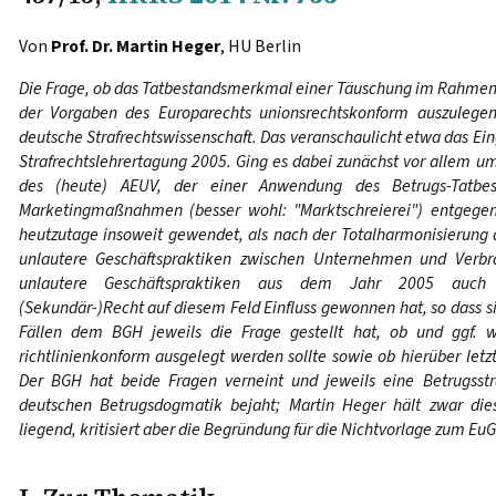
Von
Prof. Dr. Martin Heger
, HU Berlin
Die Frage, ob das Tatbestandsmerkmal einer Täuschung im Rahmen
der Vorgaben des Europarechts unionsrechtskonform auszulegen 
deutsche Strafrechtswissenschaft. Das veranschaulicht etwa das Ei
Strafrechtslehrertagung 2005. Ging es dabei zunächst vor allem u
des (heute) AEUV, der einer Anwendung des Betrugs-Tatbest
Marketingmaßnahmen (besser wohl: "Marktschreierei") entgegens
heutzutage insoweit gewendet, als nach der Totalharmonisierung 
unlautere Geschäftspraktiken zwischen Unternehmen und Verbra
unlautere Geschäftspraktiken aus dem Jahr 2005 auch i
(Sekundär-)Recht auf diesem Feld Einfluss gewonnen hat, so dass 
Fällen dem BGH jeweils die Frage gestellt hat, ob und ggf.
richtlinienkonform ausgelegt werden sollte sowie ob hierüber let
Der BGH hat beide Fragen verneint und jeweils eine Betrugsstra
deutschen Betrugsdogmatik bejaht; Martin Heger hält zwar dies
liegend, kritisiert aber die Begründung für die Nichtvorlage zum Eu