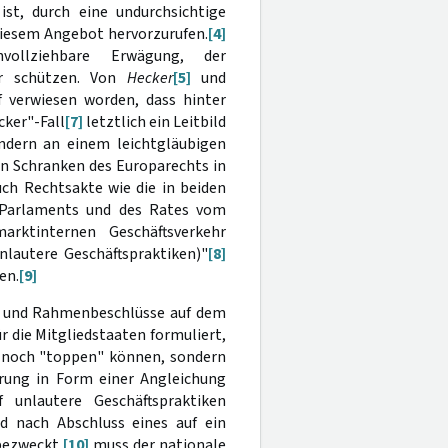
t, durch eine undurchsichtige
diesem Angebot hervorzurufen.
[4]
hvollziehbare Erwägung, der
fer schützen. Von
Hecker
[5]
und
 verwiesen worden, dass hinter
ker"-Fall
[7]
letztlich ein Leitbild
ndern an einem leichtgläubigen
en Schranken des Europarechts in
ch Rechtsakte wie die in beiden
n Parlaments und des Rates vom
arktinternen Geschäftsverkehr
lautere Geschäftspraktiken)"
[8]
en.
[9]
ien und Rahmenbeschlüsse auf dem
 die Mitgliedstaaten formuliert,
ch noch "toppen" können, sondern
erung in Form einer Angleichung
f unlautere Geschäftspraktiken
 nach Abschluss eines auf ein
bezweckt,
[10]
muss der nationale